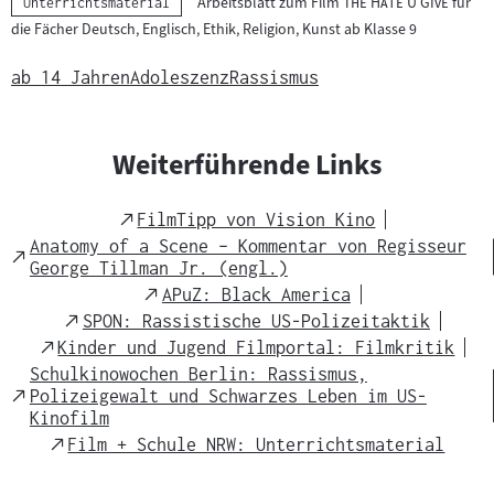
"
"
Arbeitsblatt zum Film
The Hate U Give
für
Kategorie:
Unterrichtsmaterial
t
die Fächer Deutsch, Englisch, Ethik, Religion, Kunst ab Klasse 9
e
r
ab 14 Jahren
Adoleszenz
Rassismus
r
i
c
Weiterführende Links
h
t
External
FilmTipp von Vision Kino
s
Link
Anatomy of a Scene – Kommentar von Regisseur
External
m
George Tillman Jr. (engl.)
Link
a
External
APuZ: Black America
Link
t
External
SPON: Rassistische US-Polizeitaktik
Link
e
External
Kinder und Jugend Filmportal: Filmkritik
Link
r
Schulkinowochen Berlin: Rassismus,
External
Polizeigewalt und Schwarzes Leben im US-
i
Link
Kinofilm
a
External
Film + Schule NRW: Unterrichtsmaterial
l
Link
: