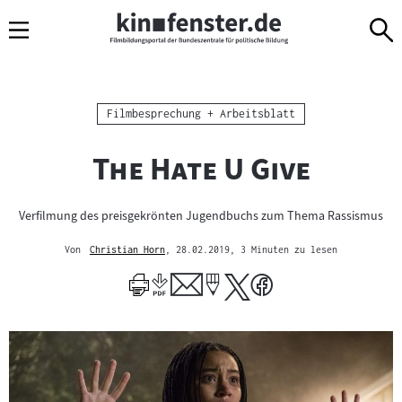
Sprungmarken
Direkt
Direkt
Navigation
zum
zur
Inhalt
Navigation
am
Seitenende
Kategorie:
Filmbesprechung + Arbeitsblatt
"
"
The Hate U Give
Verfilmung des preisgekrönten Jugendbuchs zum Thema Rassismus
Von
Christian Horn
, 28.02.2019
, 3 Minuten zu lesen
Mehr
zum
Author