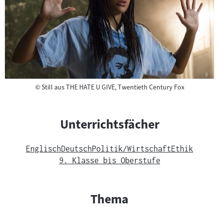
Copyright
©
Still aus THE HATE U GIVE, Twentieth Century Fox
Unterrichtsfächer
Englisch
Deutsch
Politik/Wirtschaft
Ethik
9. Klasse bis Oberstufe
Thema