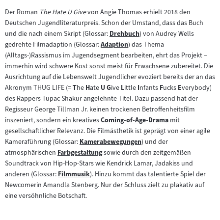
Der Roman
The Hate U Give
von Angie Thomas erhielt 2018 den
Deutschen Jugendliteraturpreis. Schon der Umstand, dass das Buch
und die nach einem Skript (Glossar:
Drehbuch
) von Audrey Wells
Zum
gedrehte Filmadaption (Glossar:
Adaption
) das Thema
Zum
Inhalt:
(Alltags-)Rassismus im Jugendsegment bearbeiten, ehrt das Projekt –
Inhalt:
immerhin wird schwere Kost sonst meist für Erwachsene zubereitet. Die
Ausrichtung auf die Lebenswelt Jugendlicher evoziert bereits der an das
Akronym THUG LIFE (=
T
he
H
ate
U
G
ive
L
ittle
I
nfants
F
ucks
E
verybody)
des Rappers Tupac Shakur angelehnte Titel. Dazu passend hat der
Regisseur George Tillman Jr. keinen trockenen Betroffenheitsfilm
inszeniert, sondern ein kreatives
Coming-of-Age-Drama
mit
Zum
gesellschaftlicher Relevanz. Die Filmästhetik ist geprägt von einer agile
Inhalt:
Kameraführung (Glossar:
Kamerabewegungen
) und der
Zum
atmosphärischen
Farbgestaltung
sowie durch den zeitgemäßen
Zum
Inhalt:
Soundtrack von Hip-Hop-Stars wie Kendrick Lamar, Jadakiss und
Inhalt:
anderen (Glossar:
Filmmusik
). Hinzu kommt das talentierte Spiel der
Zum
Newcomerin Amandla Stenberg. Nur der Schluss zielt zu plakativ auf
Inhalt:
eine versöhnliche Botschaft.