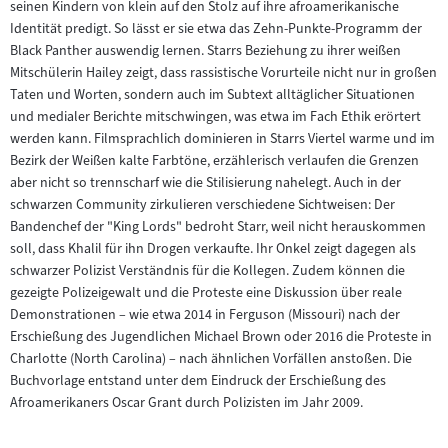
seinen Kindern von klein auf den Stolz auf ihre afroamerikanische
Identität predigt. So lässt er sie etwa das Zehn-Punkte-Programm der
Black Panther auswendig lernen. Starrs Beziehung zu ihrer weißen
Mitschülerin Hailey zeigt, dass rassistische Vorurteile nicht nur in großen
Taten und Worten, sondern auch im Subtext alltäglicher Situationen
und medialer Berichte mitschwingen, was etwa im Fach Ethik erörtert
werden kann. Filmsprachlich dominieren in Starrs Viertel warme und im
Bezirk der Weißen kalte Farbtöne, erzählerisch verlaufen die Grenzen
aber nicht so trennscharf wie die Stilisierung nahelegt. Auch in der
schwarzen Community zirkulieren verschiedene Sichtweisen: Der
Bandenchef der "King Lords" bedroht Starr, weil nicht herauskommen
soll, dass Khalil für ihn Drogen verkaufte. Ihr Onkel zeigt dagegen als
schwarzer Polizist Verständnis für die Kollegen. Zudem können die
gezeigte Polizeigewalt und die Proteste eine Diskussion über reale
Demonstrationen – wie etwa 2014 in Ferguson (Missouri) nach der
Erschießung des Jugendlichen Michael Brown oder 2016 die Proteste in
Charlotte (North Carolina) – nach ähnlichen Vorfällen anstoßen. Die
Buchvorlage entstand unter dem Eindruck der Erschießung des
Afroamerikaners Oscar Grant durch Polizisten im Jahr 2009.