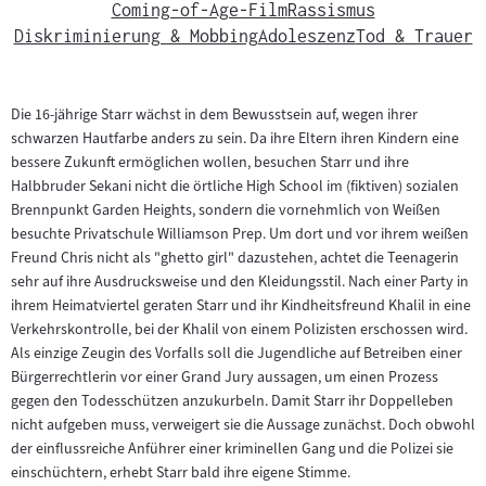
Coming-of-Age-Film
Rassismus
Diskriminierung & Mobbing
Adoleszenz
Tod & Trauer
Die 16-jährige Starr wächst in dem Bewusstsein auf, wegen ihrer
schwarzen Hautfarbe anders zu sein. Da ihre Eltern ihren Kindern eine
bessere Zukunft ermöglichen wollen, besuchen Starr und ihre
Halbbruder Sekani nicht die örtliche High School im (fiktiven) sozialen
Brennpunkt Garden Heights, sondern die vornehmlich von Weißen
besuchte Privatschule Williamson Prep. Um dort und vor ihrem weißen
Freund Chris nicht als "ghetto girl" dazustehen, achtet die Teenagerin
sehr auf ihre Ausdrucksweise und den Kleidungsstil. Nach einer Party in
ihrem Heimatviertel geraten Starr und ihr Kindheitsfreund Khalil in eine
Verkehrskontrolle, bei der Khalil von einem Polizisten erschossen wird.
Als einzige Zeugin des Vorfalls soll die Jugendliche auf Betreiben einer
Bürgerrechtlerin vor einer Grand Jury aussagen, um einen Prozess
gegen den Todesschützen anzukurbeln. Damit Starr ihr Doppelleben
nicht aufgeben muss, verweigert sie die Aussage zunächst. Doch obwohl
der einflussreiche Anführer einer kriminellen Gang und die Polizei sie
einschüchtern, erhebt Starr bald ihre eigene Stimme.