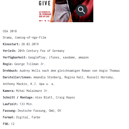
USA 2018
Drama, Coming-of-Age-Film
Kinostart:
28.02.2019
Verleih:
20th Century Fox of Germany
Verfügbarkeit:
GooglePlay, iTunes, xaxdome, amazon
Regie:
George Tillman Jr.
Drehbuch:
Audrey Wells nach dem gleichnamigen Roman von Angie Thomas
Darsteller/innen:
Amandla Stenberg, Regina Hall, Russell Hornsby,
Anthony Mackie, K.J. Apa u. a.
Kamera:
Mihai Malaimare Jr.
Schnitt / Montage:
Alex Blatt, Craig Hayes
Laufzeit:
133 Min.
Fassung:
Deutsche Fassung, OmU, OV
Format:
Digital, Farbe
FSK:
12