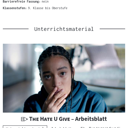
Barrierefreie Fassung:
nein
Klassenstufen:
9. Klasse bis Oberstufe
Unterrichtsmaterial
U
"
"
The Hate U Give
– Arbeitsblatt
n