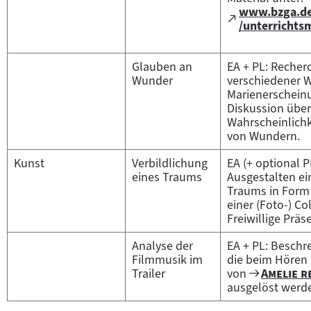
www.bzga.de/
Zum
(öffnet
/unterrichts
externen
im
Inhalt:
neuen
Tab)
Glauben an
EA + PL: Recher
Wunder
verschiedener W
Marienerschein
Diskussion über
Wahrscheinlichk
von Wundern.
Kunst
Verbildlichung
EA (+ optional P
eines Traums
Ausgestalten ei
Traums in Form 
einer (Foto-) Co
Freiwillige Präs
Analyse der
EA + PL: Beschr
Filmmusik im
die beim Hören 
Zum
"
Trailer
von
Amelie r
Filmarchi
ausgelöst werd