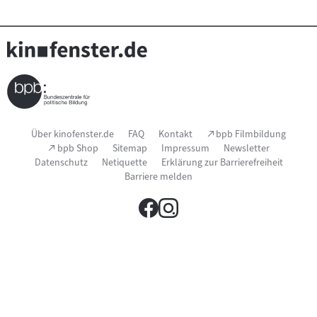
Seitenfußnavigation
(Link
Über kinofenster.de
FAQ
Kontakt
bpb Filmbildung
öffnet
(Link
bpb Shop
Sitemap
Impressum
Newsletter
im
öffnet
Datenschutz
Netiquette
Erklärung zur Barrierefreiheit
neuen
im
Fenster)
Barriere melden
neuen
Fenster)