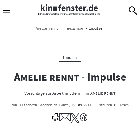
Sprungmarken
Direkt
Direkt
Navigation
zum
zur
Inhalt
Navigation
Brotkrümelnavigation
am
Aktuelle Seite
"
"
Amelie rennt
Amelie rennt
- Impulse
Seitenende
Kategorie:
Impulse
"
"
Amelie rennt
- Impulse
"
"
Vorschläge zur Arbeit mit dem Film
Amelie rennt
Von
Elisabeth Bracker da Ponte
, 08.09.2017
, 1 Minuten zu lesen