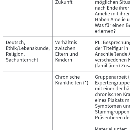
Zukunft
möglichen Situa
nach Ende ihrer 
Amelie mit ihrer
Haben Amelie u
Was für einen B
erlernen?
Deutsch,
Verhältnis
PL: Besprechung
Ethik/Lebenskunde,
zwischen
der Titelfigur in
Religion,
Eltern und
Anschließende 
Sachunterricht
Kindern
verschiedenen K
(familiären) Z
Chronische
Gruppenarbeit (
Krankheiten (*)
Expertengruppe
mit einer der h
chronischen Kra
eines Plakats m
Symptomen und
Stammgruppen: 
Präsentieren der
Material unter: