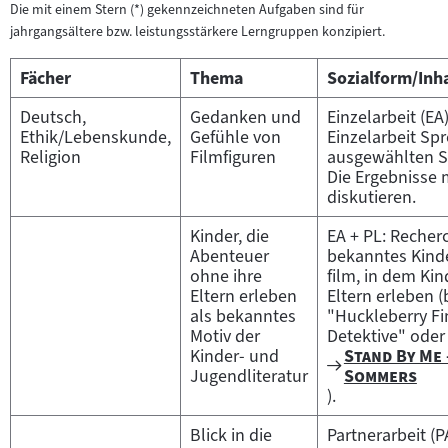
Die mit einem Stern (*) gekennzeichneten Aufgaben sind für
jahrgangsältere bzw. leistungsstärkere Lerngruppen konzipiert.
Fächer
Thema
Sozialform/Inha
Deutsch,
Gedanken und
Einzelarbeit (EA
Ethik/Lebenskunde,
Gefühle von
Einzelarbeit Sp
Religion
Filmfiguren
ausgewählten S
Die Ergebnisse 
diskutieren.
Kinder, die
EA + PL: Recher
Abenteuer
bekanntes Kind
ohne ihre
film, in dem Ki
Eltern erleben
Eltern erleben (
als bekanntes
"Huckleberry Fi
Motiv der
Detektive" ode
"
Kinder- und
Stand By Me 
Zum
"
Jugendliteratur
Sommers
Filmarchiv:
).
Blick in die
Partnerarbeit (P