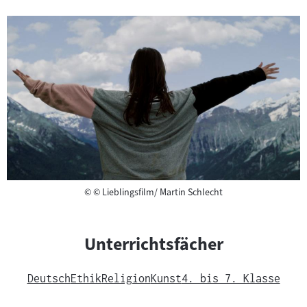
Copyright
©
© Lieblingsfilm/ Martin Schlecht
Unterrichtsfächer
Deutsch
Ethik
Religion
Kunst
4. bis 7. Klasse