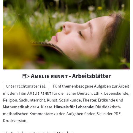
i
c
h
t
s
m
a
t
e
r
U
"
"
Amelie rennt
- Arbeitsblätter
i
n
Fünf themenbezogene Aufgaben zur Arbeit
Kategorie:
a
Unterrichtsmaterial
t
"
"
mit dem Film
Amelie rennt
für die Fächer Deutsch, Ethik, Lebenskunde,
l
e
Religion, Sachunterricht, Kunst, Sozialkunde, Theater, Erdkunde und
:
r
Mathematik ab der 4. Klasse.
Hinweis für Lehrende:
Die didaktisch-
r
methodischen Kommentare zu den Aufgaben finden Sie in der PDF-
i
Druckversion.
c