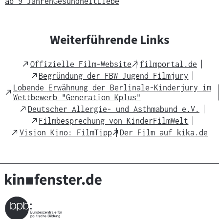
ab 9 Jahren
h
Gesundheit
Liebe
t
s
Weiterführende Links
m
a
t
External
External
Offizielle Film-Website
filmportal.de
Link
Link
e
External
Begründung der FBW Jugend Filmjury
Link
r
Lobende Erwähnung der Berlinale-Kinderjury im
External
Wettbewerb "Generation Kplus"
i
Link
External
Deutscher Allergie- und Asthmabund e.V.
a
Link
External
Filmbesprechung von KinderFilmWelt
l
Link
External
External
Vision Kino: FilmTipp
Der Film auf kika.de
:
Link
Link