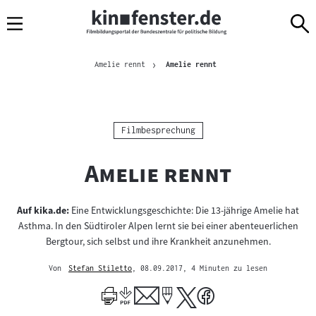
Sprungmarken
Direkt
Direkt
Navigation
zum
zur
Inhalt
Navigation
Brotkrümelnavigation
am
Aktuelle Seite
Amelie rennt
Amelie rennt
Seitenende
Kategorie:
Filmbesprechung
"
"
Amelie rennt
Auf kika.de:
Eine Entwicklungsgeschichte: Die 13-jährige Amelie hat
Asthma. In den Südtiroler Alpen lernt sie bei einer abenteuerlichen
Bergtour, sich selbst und ihre Krankheit anzunehmen.
Von
Stefan Stiletto
, 08.09.2017
, 4 Minuten zu lesen
Mehr
zum
Author