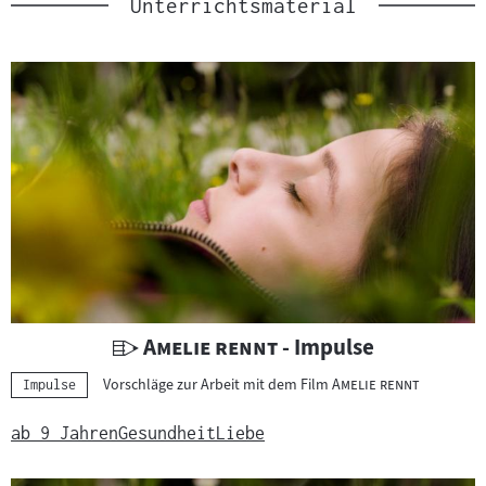
Unterrichtsmaterial
U
"
"
Amelie rennt
- Impulse
n
"
"
Vorschläge zur Arbeit mit dem Film
Amelie rennt
Kategorie:
Impulse
t
e
ab 9 Jahren
Gesundheit
Liebe
r
r