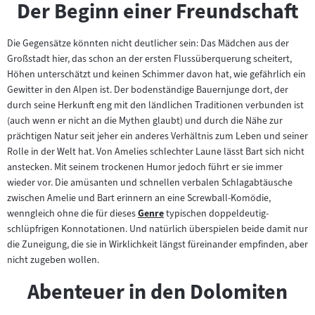
Der Beginn einer Freundschaft
Die Gegensätze könnten nicht deutlicher sein: Das Mädchen aus der
Großstadt hier, das schon an der ersten Flussüberquerung scheitert,
Höhen unterschätzt und keinen Schimmer davon hat, wie gefährlich ein
Gewitter in den Alpen ist. Der bodenständige Bauernjunge dort, der
durch seine Herkunft eng mit den ländlichen Traditionen verbunden ist
(auch wenn er nicht an die Mythen glaubt) und durch die Nähe zur
prächtigen Natur seit jeher ein anderes Verhältnis zum Leben und seiner
Rolle in der Welt hat. Von Amelies schlechter Laune lässt Bart sich nicht
anstecken. Mit seinem trockenen Humor jedoch führt er sie immer
wieder vor. Die amüsanten und schnellen verbalen Schlagabtäusche
zwischen Amelie und Bart erinnern an eine Screwball-Komödie,
wenngleich ohne die für dieses
Genre
typischen doppeldeutig-
Zum
schlüpfrigen Konnotationen. Und natürlich überspielen beide damit nur
Inhalt:
die Zuneigung, die sie in Wirklichkeit längst füreinander empfinden, aber
nicht zugeben wollen.
Abenteuer in den Dolomiten