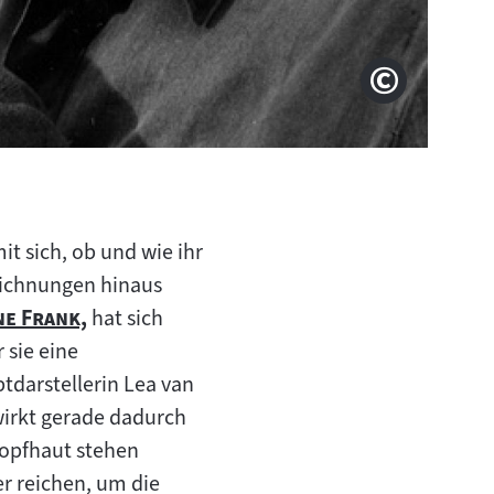
DEFA-Stif
Copyright
t sich, ob und wie ihr
eichnungen hinaus
"
ne Frank,
hat sich
 sie eine
tdarstellerin Lea van
 wirkt gerade dadurch
opfhaut stehen
r reichen, um die