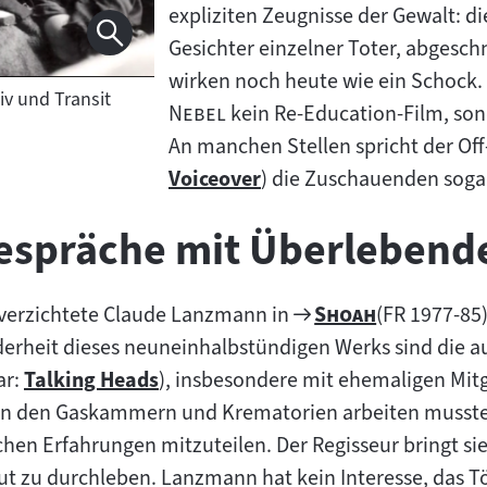
expliziten Zeugnisse der Gewalt: d
Gesichter einzelner Toter, abgeschn
wirken noch heute wie ein Schock. 
v und Transit
"
Nebel
kein Re-Education-Film, sond
An manchen Stellen spricht der Off-
Voiceover
) die Zuschauenden sogar
Zum
Inhalt:
espräche mit Überlebend
Zum
"
"
 verzichtete Claude Lanzmann in
Shoah
(FR 1977-85
Filmarchiv:
rheit dieses neuneinhalbstündigen Werks sind die a
ar:
Talking Heads
), insbesondere mit ehemaligen Mitg
Zum
 den Gaskammern und Krematorien arbeiten mussten. I
Inhalt:
chen Erfahrungen mitzuteilen. Der Regisseur bringt si
t zu durchleben. Lanzmann hat kein Interesse, das Tö