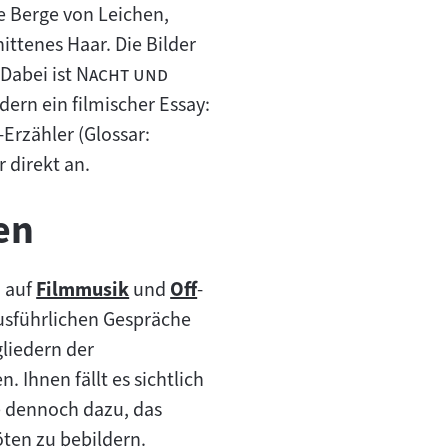
ie Berge von Leichen,
ittenes Haar. Die Bilder
"
Dabei ist
Nacht und
ern ein filmischer Essay:
Erzähler (Glossar:
 direkt an.
en
) auf
Filmmusik
und
Off
-
Zum
Zum
usführlichen Gespräche
Inhalt:
Inhalt:
liedern der
hnen fällt es sichtlich
e dennoch dazu, das
ten zu bebildern.