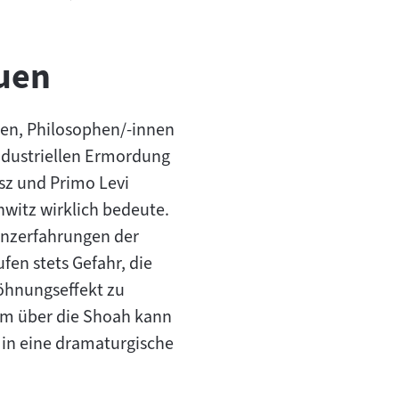
uen
nnen, Philosophen/-innen
industriellen Ermordung
sz und Primo Levi
hwitz wirklich bedeute.
enzerfahrungen der
en stets Gefahr, die
öhnungseffekt zu
ilm über die Shoah kann
e in eine dramaturgische