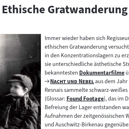
:
Ethische Gratwanderung
Immer wieder haben sich Regisseur
ethischen Gratwanderung versucht
in den Konzentrationslagern zu erz
sie unterschiedliche ästhetische Str
bekanntesten
Dokumentarfilme
ü
Zum
Zum
"
"
Nacht und Nebel
aus dem Jahr 
Inhalt:
Filmarchiv:
Resnais sammelte schwarz-weißes 
(Glossar:
Found Footage
), das im 
Zum
Befreiung der Lager entstanden war,
Inhalt:
Aufnahmen der zeitgenössischen W
und Auschwitz-Birkenau gegenüber.