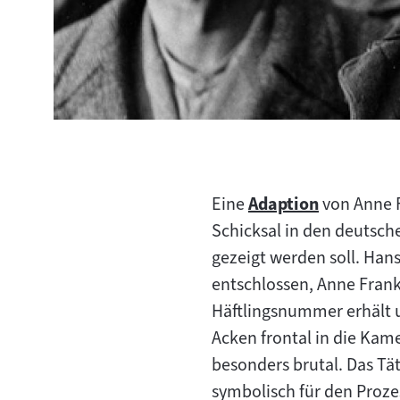
Eine
Adaption
von Anne F
Zum
Schicksal in den deutsch
Inhalt:
gezeigt werden soll. Hans
entschlossen, Anne Frank
Häftlingsnummer erhält u
Acken frontal in die Kam
besonders brutal. Das T
symbolisch für den Proze