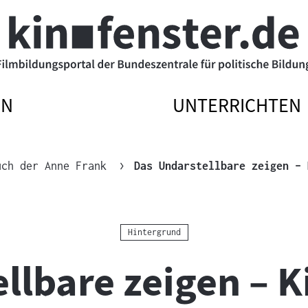
EN
UNTERRICHTEN
ATIONSMENÜ
ATIONSMENÜ
NAVIGATIONSM
NAVIGATIONSM
N
SSEN
ÖFFNEN
SCHLIESSEN
uch der Anne Frank
Das Undarstellbare zeigen – 
Kategorie:
Hintergrund
llbare zeigen – K