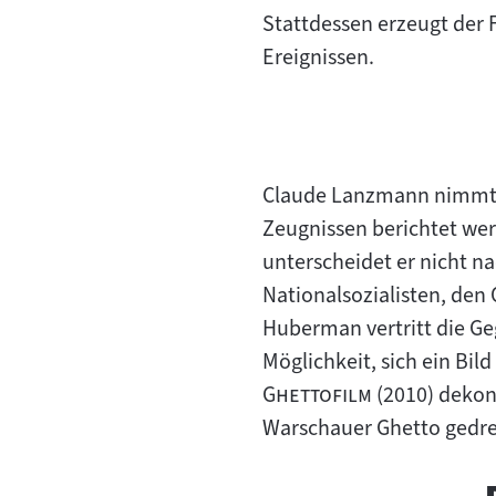
Stattdessen erzeugt der 
Ereignissen.
Claude Lanzmann nimmt b
Zeugnissen berichtet werd
unterscheidet er nicht n
Nationalsozialisten, den
Huberman vertritt die Ge
Möglichkeit, sich ein Bil
"
Ghettofilm
(2010) dekons
Warschauer Ghetto gedr