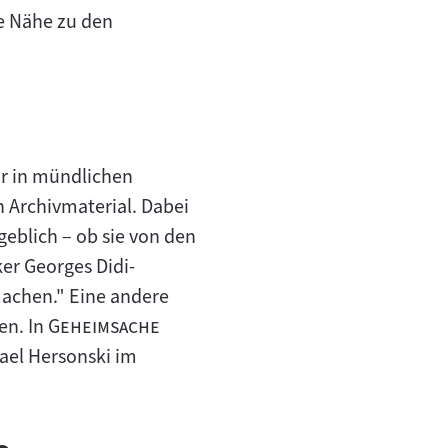
e Nähe zu den
r in mündlichen
n Archivmaterial. Dabei
geblich – ob sie von den
er Georges Didi-
machen." Eine andere
"
en. In
Geheimsache
ael Hersonski im