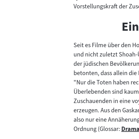
Vorstellungskraft der Zu
Ei
Seit es Filme über den Ho
und nicht zuletzt Shoah-
der jüdischen Bevölkerun
betonten, dass allein di
"Nur die Toten haben rec
Überlebenden sind kaum z
Zuschauenden in eine voy
erzeugen. Aus den Gaskam
also nur eine Annäherung
Ordnung (Glossar:
Drama
Zum