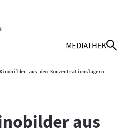
MEDIATHEK
ENÜ
ENÜ
NAVIGATIONSMEN
NAVIGATIONSMEN
ÖFFNEN
SCHLIESSEN
Aktuelle Seit
Kinobilder aus den Konzentrationslagern
inobilder aus