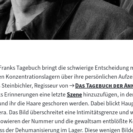
ranks Tagebuch bringt die schwierige Entscheidung mi
en Konzentrationslagern über ihre persönlichen Aufz
Zum
"
 Steinbichler, Regisseur von
Das Tagebuch der An
Filmarchiv:
s Erinnerungen eine letzte
Szene
hinzuzufügen, in der
Zum
nd ihr die Haare geschoren werden. Dabei blickt Haup
Inhalt:
era. Das Bild überschreitet eine Intimitätsgrenze und
ätowieren der Nummer und die gewaltsam entblößte K
ss der Dehumanisierung im Lager. Diese wenigen Bilde