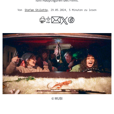
fünf Hauptfiguren des Films.
Von
Stefan Stiletto
, 29.05.2024
, 5 Minuten zu lesen
Mehr
zum
Author
Copyright
©
MUBI