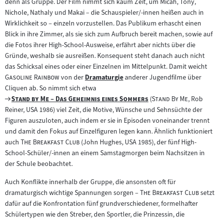
denn als Gruppe. Der Film nimmt sich kaum Zeit, um Micah, Tony,
Nichole, Nathaly und Makai – die Schauspieler/-innen heißen auch in
Wirklichkeit so – einzeln vorzustellen. Das Publikum erhascht einen
Blick in ihre Zimmer, als sie sich zum Aufbruch bereit machen, sowie auf
die Fotos ihrer High-School-Ausweise, erfährt aber nichts über die
Gründe, weshalb sie ausreißen. Konsequent steht danach auch nicht
"
das Schicksal eines oder einer Einzelnen im Mittelpunkt. Damit weicht
"
Gasoline Rainbow
von der
Dramaturgie
anderer Jugendfilme über
Zum
Cliquen ab. So nimmt sich etwa
Inhalt:
Zum
"
"
"
"
Stand by Me – Das Geheimnis eines Sommers
(
Stand By Me
, Rob
Filmarchiv:
Reiner, USA 1986) viel Zeit, die Motive, Wünsche und Sehnsüchte der
Figuren auszuloten, auch indem er sie in Episoden voneinander trennt
und damit den Fokus auf Einzelfiguren legen kann. Ähnlich funktioniert
"
"
auch
The Breakfast Club
(John Hughes, USA 1985), der fünf High-
School-Schüler/-innen an einem Samstagmorgen beim Nachsitzen in
der Schule beobachtet.
Auch Konflikte innerhalb der Gruppe, die ansonsten oft für
"
"
dramaturgisch wichtige Spannungen sorgen –
The Breakfast Club
setzt
dafür auf die Konfrontation fünf grundverschiedener, formelhafter
Schülertypen wie den Streber, den Sportler, die Prinzessin, die