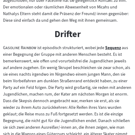
abgeschoben; nur über Facetime hat sie gelegentlich Kontakt zu ihm.
Der emotionalen oder räumlichen Abwesenheit von Micahs und
Nathalys Eltern steht damit die Präsenz der Freund/-innen gegenüber:
Diese sind einfach da und gehen den Weg mit ihnen gemeinsam.
Drifter
"
"
Gasoline Rainbow
ist episodisch strukturiert, wobei jede
Sequenz
aus
Zum
einer Begegnung der Gruppe mit anderen Menschen besteht. Es ist
Inhalt:
bemerkenswert, wie offen und vorurteilsfrei die Jugendlichen jeweils
auf andere zugehen. Ein wenig Skrupel beschleichen sie zwar schon, als
sie eines nachts irgendwo im Nirgendwo einem jungen Mann, den sie
beim Vorbeifahren am dunklen Straßenrand entdeckt haben, zu einer
Party auf ein Feld folgen. Die Party wird großartig, sie reden mit anderen
Jugendlichen, machen rum, der Kater am nächsten Morgen ist enorm.
Dass die Skepsis dennoch angebracht war, merken sie erst, als sie
wieder zu ihrem Auto zurückkehren: Alle Reifen ihres Vans wurden
geklaut; die Reise muss zu Fuß fortgesetzt werden. Es ist die einzige
Begegnung, die nicht gut für die Jugendlichen endet. Danach schließen
sie sich zwei anderen Ausreißer/-innen an, die ihnen zeigen, wie man
sich in die Wagons eines Güterzugs schleicht, ein älterer Skater nimmt