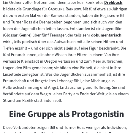
Ein Ordner voller Notizen und Ideen, aber kein konkretes
Drehbuch
,
Zum
"
"
bildete die Grundlage für
Gasoline Rainbow
. Mit fünf etwa 18-Jährigen,
Inhalt:
die zum ersten Mal vor der Kamera standen, haben die Regisseure Bill
und Turner Ross die Dreharbeiten begonnen und sich auch von den
Ideen der Jugendlichen leiten lassen. Entstanden ist ein Jugendfilm
(Glossar:
Genre
) über fünf Teenager, der teils sehr
dokumentarisch
Zum
Zum
wirkt, teils poetisch über das Aufwachsen mit alle seinen Höhen und
Inhalt:
Inhalt:
Tiefen erzählt – und der sich nicht allein auf eine Figur beschränkt. Die
fünf Freund/-innen, die ohne Wissen ihrer Eltern in einem Van ihre
verhasste Kleinstadt in Oregon verlassen und zum Meer aufbrechen,
tragen den Film gemeinsam; sie bilden eine Einheit, die nicht in ihre
Einzelteile zerlegbar ist. Was die Jugendlichen zusammenhält, ist ihre
Freundschaft und ihr geteiltes Lebensgefühl, eine Mischung aus
Aufbruchsstimmung und Angst, Enttäuschung und Hoffnung. Sie sind
Verbündete auf dem Weg zu einer Party am Ende der Welt, die an einem
Strand am Pazifik stattfinden soll.
Eine Gruppe als Protagonistin
Diese Verbündeten zeigen Bill und Turner Ross weniger als Individuen,