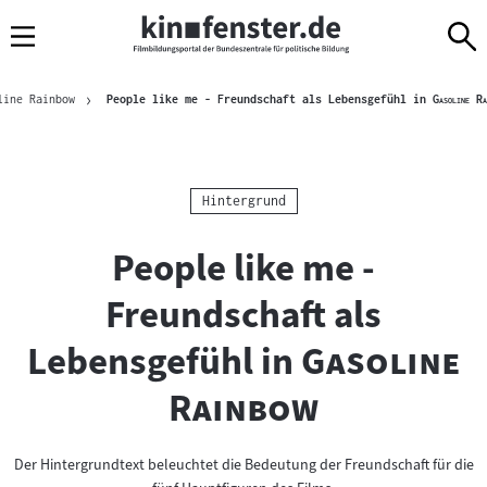
Sprungmarken
Direkt
Direkt
Navigation
zum
zur
Inhalt
Navigation
Brotkrümelnavigation
am
"
line Rainbow
People like me - Freundschaft als Lebensgefühl in
Gasoline Ra
Seitenende
Kategorie:
Hintergrund
People like me -
Freundschaft als
"
Lebensgefühl in
Gasoline
"
Rainbow
Der Hintergrundtext beleuchtet die Bedeutung der Freundschaft für die