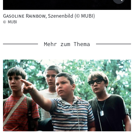
"
"
Gasoline Rainbow
, Szenenbild (© MUBI)
©
MUBI
Mehr zum Thema