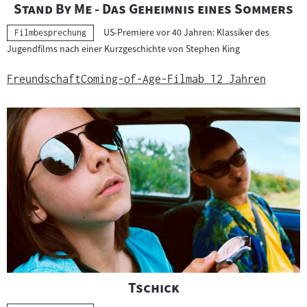
"
"
Stand By Me - Das Geheimnis eines Sommers
US-Premiere vor 40 Jahren: Klassiker des
Kategorie:
Filmbesprechung
Jugendfilms nach einer Kurzgeschichte von Stephen King
Freundschaft
Coming-of-Age-Film
ab 12 Jahren
"
"
Tschick