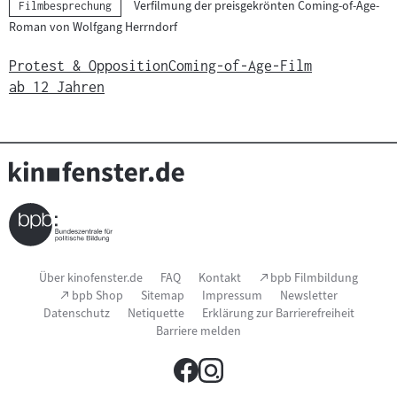
Verfilmung der preisgekrönten Coming-of-Age-
Kategorie:
Filmbesprechung
Roman von Wolfgang Herrndorf
Protest & Opposition
Coming-of-Age-Film
ab 12 Jahren
Seitenfußnavigation
(Link
Über kinofenster.de
FAQ
Kontakt
bpb Filmbildung
öffnet
(Link
bpb Shop
Sitemap
Impressum
Newsletter
im
öffnet
Datenschutz
Netiquette
Erklärung zur Barrierefreiheit
neuen
im
Fenster)
Barriere melden
neuen
Fenster)