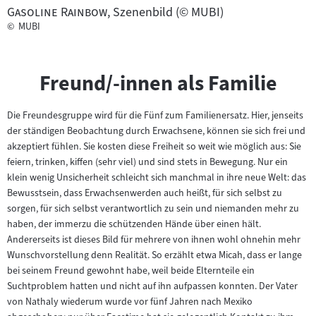
"
"
Gasoline Rainbow
, Szenenbild (© MUBI)
©
MUBI
Freund/-innen als Familie
Die Freundesgruppe wird für die Fünf zum Familienersatz. Hier, jenseits
der ständigen Beobachtung durch Erwachsene, können sie sich frei und
akzeptiert fühlen. Sie kosten diese Freiheit so weit wie möglich aus: Sie
feiern, trinken, kiffen (sehr viel) und sind stets in Bewegung. Nur ein
klein wenig Unsicherheit schleicht sich manchmal in ihre neue Welt: das
Bewusstsein, dass Erwachsenwerden auch heißt, für sich selbst zu
sorgen, für sich selbst verantwortlich zu sein und niemanden mehr zu
haben, der immerzu die schützenden Hände über einen hält.
Andererseits ist dieses Bild für mehrere von ihnen wohl ohnehin mehr
Wunschvorstellung denn Realität. So erzählt etwa Micah, dass er lange
bei seinem Freund gewohnt habe, weil beide Elternteile ein
Suchtproblem hatten und nicht auf ihn aufpassen konnten. Der Vater
von Nathaly wiederum wurde vor fünf Jahren nach Mexiko