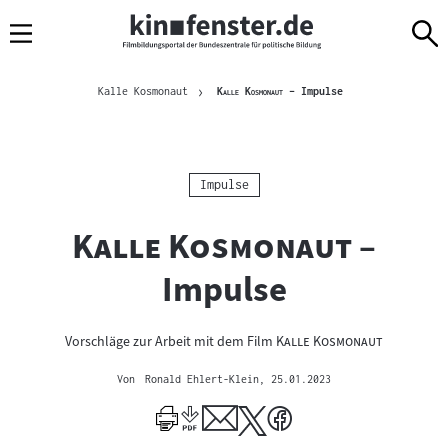
Sprungmarken
Direkt
Direkt
Navigation
zum
zur
Inhalt
Navigation
Brotkrümelnavigation
am
Aktuelle Seite
"
"
Kalle Kosmonaut
Kalle Kosmonaut
– Impulse
Seitenende
Kategorie:
Impulse
"
"
Kalle Kosmonaut
–
Impulse
"
"
Vorschläge zur Arbeit mit dem Film
Kalle Kosmonaut
Von
Ronald Ehlert-Klein
, 25.01.2023