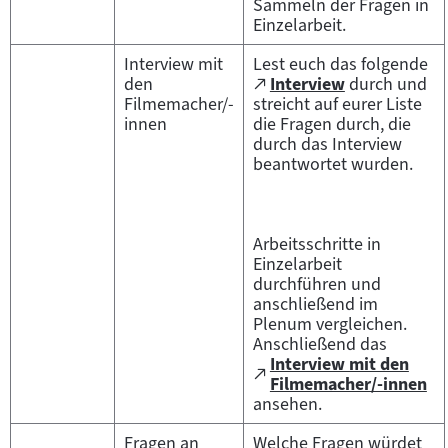
Sammeln der Fragen in
Einzelarbeit.
Interview mit
Lest euch das folgende
Zum
den
Interview
durch und
(öffnet
externen
Filmemacher/-
streicht auf eurer Liste
im
Inhalt:
innen
die Fragen durch, die
neuen
durch das Interview
Tab)
beantwortet wurden.
Arbeitsschritte in
Einzelarbeit
durchführen und
anschließend im
Plenum vergleichen.
Anschließend das
Interview mit den
Zum
(öffnet
Filmemacher/-innen
externen
im
ansehen.
Inhalt:
neuen
Tab)
Fragen an
Welche Fragen würdet