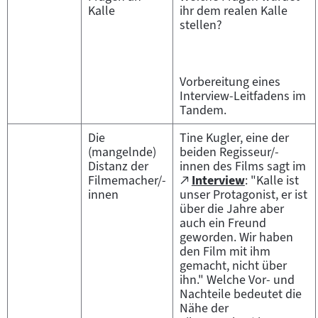
Kalle
ihr dem realen Kalle
stellen?
Vorbereitung eines
Interview-Leitfadens im
Tandem.
Die
Tine Kugler, eine der
(mangelnde)
beiden Regisseur/-
Distanz der
innen des Films sagt im
Zum
Filmemacher/-
Interview
: "Kalle ist
(öffnet
externen
innen
unser Protagonist, er ist
im
Inhalt:
über die Jahre aber
neuen
auch ein Freund
Tab)
geworden. Wir haben
den Film mit ihm
gemacht, nicht über
ihn." Welche Vor- und
Nachteile bedeutet die
Nähe der