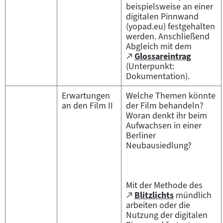
beispielsweise an einer
digitalen Pinnwand
(yopad.eu) festgehalten
werden. Anschließend
Abgleich mit dem
Zum
Glossareintrag
(öffnet
externen
(Unterpunkt:
im
Inhalt:
Dokumentation).
neuen
Tab)
Erwartungen
Welche Themen könnte
an den Film II
der Film behandeln?
Woran denkt ihr beim
Aufwachsen in einer
Berliner
Neubausiedlung?
Mit der Methode des
Zum
Blitzlichts
mündlich
(öffnet
externen
arbeiten oder die
im
Inhalt:
Nutzung der digitalen
neuen