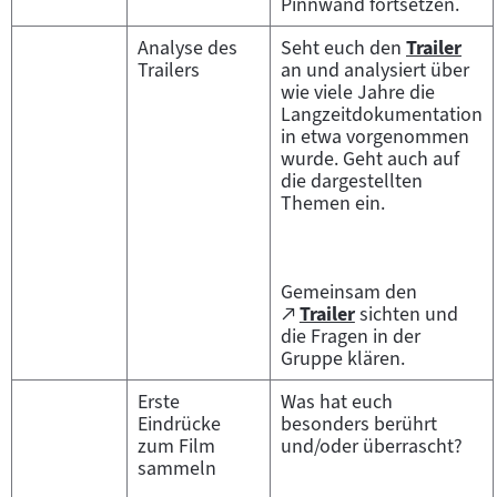
Pinnwand fortsetzen.
Tab)
Analyse des
Seht euch den
Trailer
Zum
Trailers
an und analysiert über
Inhalt:
wie viele Jahre die
Langzeitdokumentation
in etwa vorgenommen
wurde. Geht auch auf
die dargestellten
Themen ein.
Gemeinsam den
Zum
Trailer
sichten und
(öffnet
externen
die Fragen in der
im
Inhalt:
Gruppe klären.
neuen
Tab)
Erste
Was hat euch
Eindrücke
besonders berührt
zum Film
und/oder überrascht?
sammeln