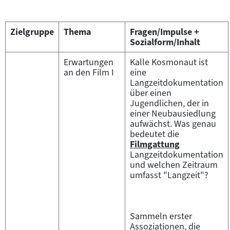
Zielgruppe
Thema
Fragen/Impulse +
Sozialform/Inhalt
Erwartungen
Kalle Kosmonaut ist
an den Film I
eine
Langzeitdokumentation
über einen
Jugendlichen, der in
einer Neubausiedlung
aufwächst. Was genau
bedeutet die
Filmgattung
Zum
Langzeitdokumentation
Inhalt:
und welchen Zeitraum
umfasst "Langzeit"?
Sammeln erster
Assoziationen, die