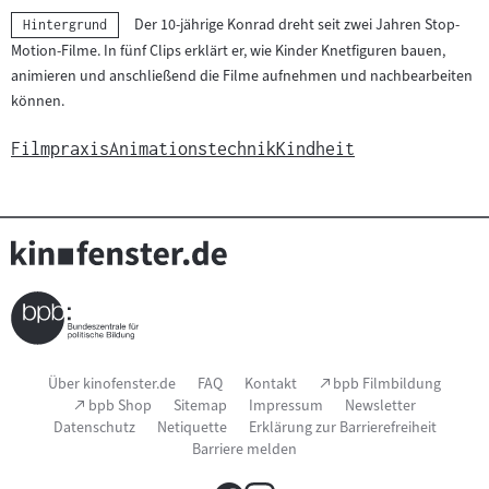
abspielen
Der 10-jährige Konrad dreht seit zwei Jahren Stop-
Kategorie:
Hintergrund
Motion-Filme. In fünf Clips erklärt er, wie Kinder Knetfiguren bauen,
animieren und anschließend die Filme aufnehmen und nachbearbeiten
können.
Filmpraxis
Animationstechnik
Kindheit
Seitenfußnavigation
(Link
Über kinofenster.de
FAQ
Kontakt
bpb Filmbildung
öffnet
(Link
bpb Shop
Sitemap
Impressum
Newsletter
im
öffnet
Datenschutz
Netiquette
Erklärung zur Barrierefreiheit
neuen
im
Fenster)
Barriere melden
neuen
Fenster)