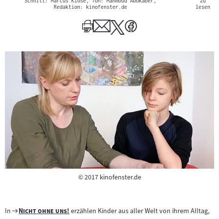
Schnitt: Marcus Klose, Ton: Mahmoud Abokaber,
zu
Author
Redaktion: kinofenster.de
lesen
Copyright
©
2017 kinofenster.de
Zum
"
"
In
Nicht ohne uns!
erzählen Kinder aus aller Welt von ihrem Alltag,