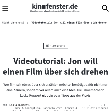
Sprungmarken
Direkt
Direkt
Navigation
zum
zur
Inhalt
Navigation
Brotkrümelnavigation
am
Akt
Nicht ohne uns!
Videotutorial: Jon will einen Film über sich drehen
Seitenende
Kategorie:
Hintergrund
Videotutorial: Jon will
einen Film über sich drehen
Wer filmisch etwas über sich erzählen möchte, benötigt dafür nicht nur
eine Kamera, sondern vor allem auch eine Idee. Die Filmemacherin
Leska Ruppert gibt ein paar Tipps aus der Praxis.
Von
Leska Ruppert
,
,
, 1
Mehr
Idee & Konzeption: Gabriela Zorn, Kamera &
18.01.2017
Minuten
zum