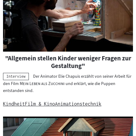
h
e
r
g
e
b
n
i
"Allgemein stellen Kinder weniger Fragen zur
s
Gestaltung"
s
e
Der Animator Elie Chapuis erzählt von seiner Arbeit für
Kategorie:
Interview
"
"
den Film
Mein Leben als Zucchini
und erklärt, wie die Puppen
entstanden sind.
Kindheit
Film & Kino
Animationstechnik