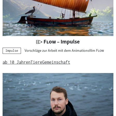
U
"
"
Flow
– Impulse
n
"
"
Vorschläge zur Arbeit mit dem Animationsfilm
Flow
Kategorie:
Impulse
t
e
ab 10 Jahren
Tiere
Gemeinschaft
r
r
i
c
h
t
s
m