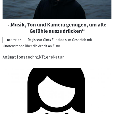
a
t
e
r
„Musik, Ton und Kamera genügen, um alle
i
Gefühle auszudrücken“
a
Regisseur Gints Zilbalodis im Gespräch mit
Kategorie:
l
Interview
"
"
kinofenster.de über die Arbeit an
Flow
:
Animationstechnik
Tiere
Natur