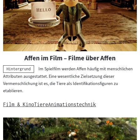
Affen im Film – Filme über Affen
Im Spielfilm werden Affen häufig mit menschlichen
Kategorie:
Hintergrund
Attributen ausgestattet. Eine wesentliche Zielsetzung dieser
Vermenschlichung ist es, die Tiere als Identifikationsfiguren zu
etablieren.
Film & Kino
Tiere
Animationstechnik