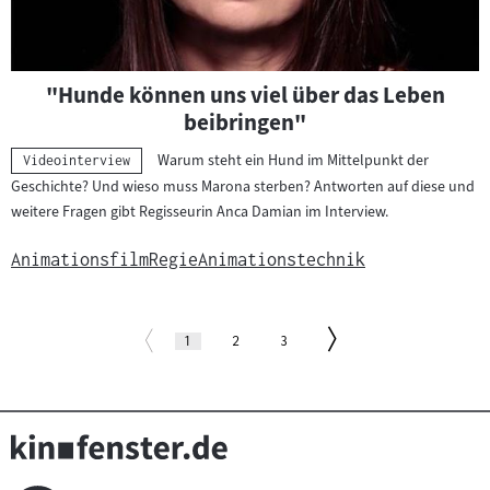
Visuelle
"Hunde können uns viel über das Leben
Inhalte
beibringen"
abspielen
Warum steht ein Hund im Mittelpunkt der
Kategorie:
Videointerview
Geschichte? Und wieso muss Marona sterben? Antworten auf diese und
weitere Fragen gibt Regisseurin Anca Damian im Interview.
Animationsfilm
Regie
Animationstechnik
Paginierung
Zur
Zur
Seite
(aktuelle
Seite
Seite
1
2
3
Seite)
vorherigen
nächsten
Seite
Seite