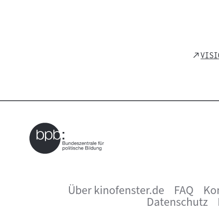
Exte
VISI
Link
Über kinofenster.de
FAQ
Ko
Seitenfußnavigation
Datenschutz