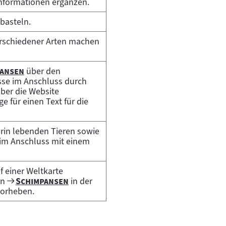
nformationen ergänzen.
basteln.
erschiedener Arten machen
"
pansen
über den
hiv:
sse im Anschluss durch
ber die Website
e für einen Text für die
rin lebenden Tieren sowie
 im Anschluss mit einem
 einer Weltkarte
Zum
"
"
on
Schimpansen
in der
Filmarchiv:
vorheben.