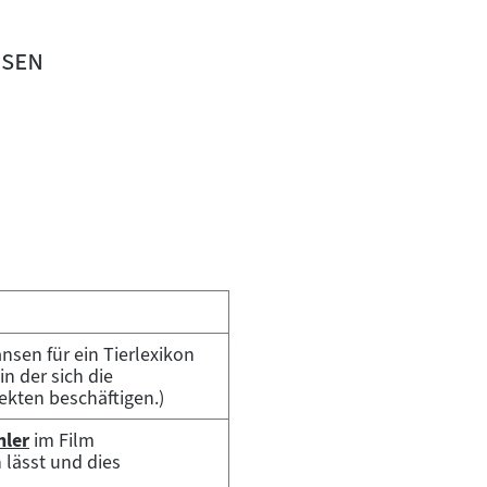
"
sen
nsen für ein Tierlexikon
n der sich die
ekten beschäftigen.)
hler
im Film
 lässt und dies
t: