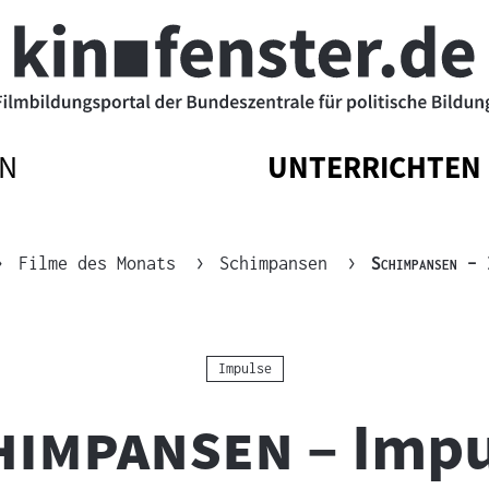
N
UNTERRICHTEN
ATIONSMENÜ
ATIONSMENÜ
NAVIGATIONSM
NAVIGATIONSM
N
SSEN
ÖFFNEN
SCHLIESSEN
"
"
Filme des Monats
Schimpansen
Schimpansen
– 
Kategorie:
Impulse
"
himpansen
– Impu