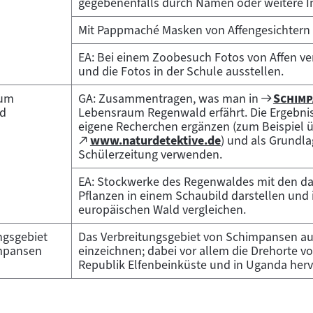
gegebenenfalls durch Namen oder weitere I
Mit Pappmaché Masken von Affengesichtern 
EA: Bei einem Zoobesuch Fotos von Affen v
und die Fotos in der Schule ausstellen.
Zum
"
aum
GA: Zusammentragen, was man in
Schim
Filmarc
d
Lebensraum Regenwald erfährt. Die Ergebni
eigene Recherchen ergänzen (zum Beispiel ü
Zum
www.naturdetektive.de
) und als Grundlag
(öffnet
externen
Schülerzeitung verwenden.
im
Inhalt:
neuen
EA: Stockwerke des Regenwaldes mit den da
Tab)
Pflanzen in einem Schaubild darstellen und
europäischen Wald vergleichen.
ngsgebiet
Das Verbreitungsgebiet von Schimpansen auf
mpansen
einzeichnen; dabei vor allem die Drehorte v
Republik Elfenbeinküste und in Uganda her