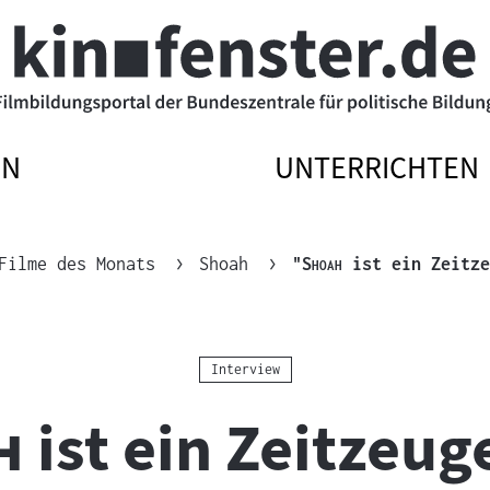
EN
UNTERRICHTEN
ATIONSMENÜ
ATIONSMENÜ
NAVIGATIONSM
NAVIGATIONSM
N
SSEN
ÖFFNEN
SCHLIESSEN
"
"
Filme des Monats
Shoah
"
Shoah
ist ein Zeitze
Kategorie:
Interview
"
h
ist ein Zeitzeug