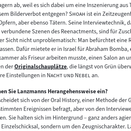
agern ab, weil es sich dabei um eine Inszenierung aus
"
"
esem Bilderverbot entgegen?
Shoah
ist ein Zeitzeugen
Opfern, aber ebenso Tätern. Seine Interviewtechnik, d
 verbundene Szenen des Reenactments, sind für Zus
ger Sicht nicht unproblematisch: Man befürchtet eine 
ssen. Dafür mietete er in Israel für Abraham Bomba,
skammer als Friseur arbeiten musste, einen Salon an u
en der
Originalschauplätze
, die längst von Grün übe
Zum
"
"
re Einstellungen in
Nacht und Nebel
an.
Inhalt:
dnen Sie Lanzmanns Herangehensweise ein?
cheidet sich von der Oral History, einer Methode der 
stimmten Ereignissen befragt, aber von den Interview
en. Sie halten sich im Hintergrund – ganz anders agi
Einzelschicksal, sondern um den Zeugnischarakter. L