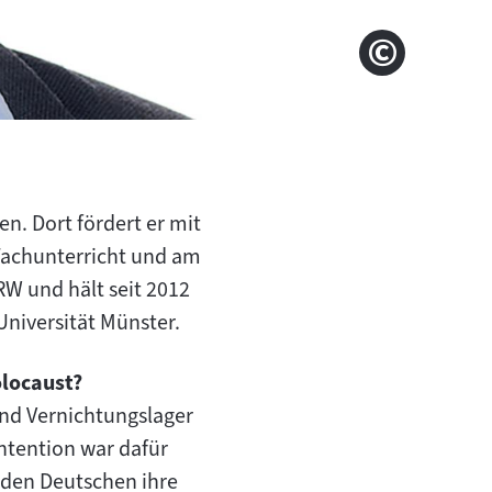
privat
Copyright
en. Dort fördert er mit
Fachunterricht und am
RW und hält seit 2012
niversität Münster.
olocaust?
und Vernichtungslager
ntention war dafür
 den Deutschen ihre