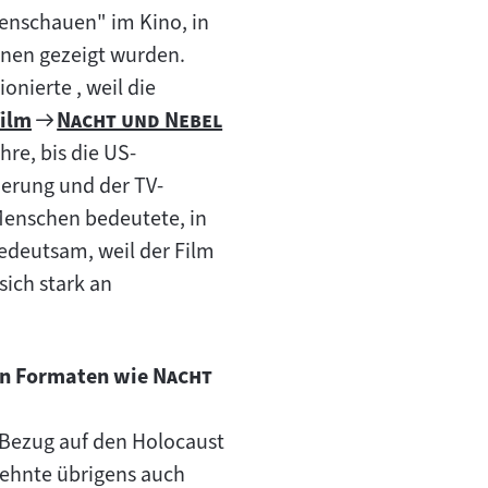
enschauen" im Kino, in
nen gezeigt wurden.
onierte , weil die
Zum
"
"
ilm
Nacht und Nebel
Filmarchiv:
hre, bis die US-
sierung und der TV-
 Menschen bedeutete, in
bedeutsam, weil der Film
sich stark an
"
n Formaten wie
Nacht
 Bezug auf den Holocaust
 lehnte übrigens auch