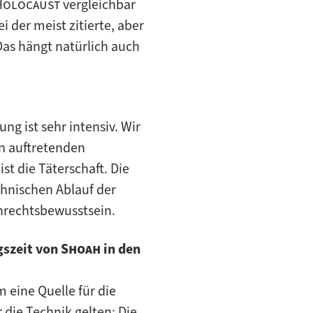
"
Holocaust
vergleichbar
ei der meist zitierte, aber
as hängt natürlich auch
ung ist sehr intensiv. Wir
in auftretenden
st die Täterschaft. Die
chnischen Ablauf der
nrechtsbewusstsein.
"
"
gszeit von
Shoah
in den
 eine Quelle für die
 die Technik gelten: Die