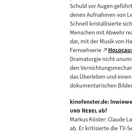
Schuld vor Augen geführ
denen Aufnahmen von Lei
Schnell kristallisierte si
Menschen mit Abwehr reag
dar, mit der Musik von Ha
"
Zum
Fernsehserie
Holocau
(öffnet
externe
Dramaturgie nicht unumst
im
Inhalt:
den Vernichtungsmechan
neuen
das Überleben und einen 
Tab)
dokumentarischen Bildern
kinofenster.de: Inwiewe
"
und Nebel
ab?
Markus Köster: Claude La
ab. Er kritisierte die TV-S