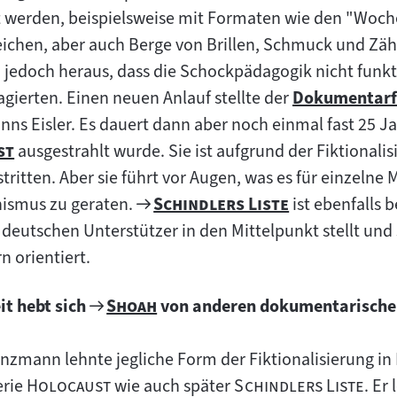
t werden, beispielsweise mit Formaten wie den "Woch
chen, aber auch Berge von Brillen, Schmuck und Zäh
ch jedoch heraus, dass die Schockpädagogik nicht funkti
ierten. Einen neuen Anlauf stellte der
Dokumentarf
Zum
nns Eisler. Es dauert dann aber noch einmal fast 25 Ja
Inhalt:
"
st
ausgestrahlt wurde. Sie ist aufgrund der Fiktionali
n
ritten. Aber sie führt vor Augen, was es für einzelne
Zum
"
"
ismus zu geraten.
Schindlers Liste
ist ebenfalls 
Filmarchiv:
deutschen Unterstützer in den Mittelpunkt stellt und 
 orientiert.
Zum
"
"
it hebt sich
Shoah
von anderen dokumentarische
Filmarchiv:
nzmann lehnte jegliche Form der Fiktionalisierung in
"
"
"
"
erie
Holocaust
wie auch später
Schindlers Liste
. Er