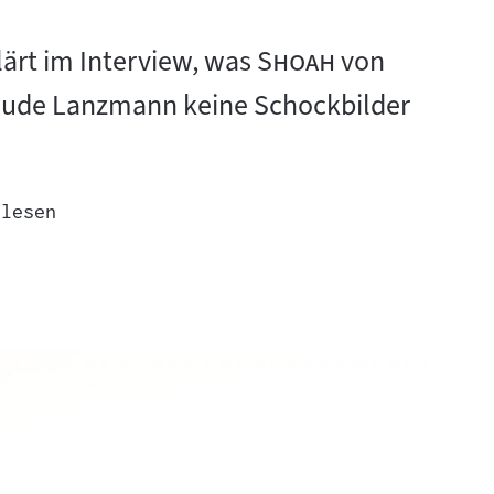
"
"
lärt im Interview, was
Shoah
von
aude Lanzmann keine Schockbilder
 lesen