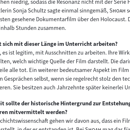
"
en niedrig, sodass die Resonanz nicht mit der Serie
"
"
tlerin Sonja Schultz sagte einmal sinngemäß,
Shoah
s
sten gesehene Dokumentarfilm über den Holocaust. D
einhalb Stunden zusammen.
t sich mit dieser Länge im Unterricht arbeiten?
es ist legitim, mit Ausschnitten zu arbeiten. Ihre Wirk
en, welch wichtige Quelle der Film darstellt. Die dar
ile alle tot. Ein weiterer bedeutsamer Aspekt im Film i
en Gesprächen selbst, wenn sie regelrecht stolz den te
en. Sie besitzen auch Jahrzehnte später keinerlei U
it sollte der historische Hintergrund zur Entstehun
ren mitvermittelt werden?
chichtswissenschaft gehen wir davon aus, dass ein Film
"
"
stellt, in der er entstanden ist. Bei
Shoah
mag das für