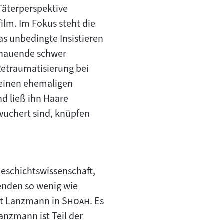
 Täterperspektive
film. Im Fokus steht die
as unbedingte Insistieren
chauende schwer
Retraumatisierung bei
 einen ehemaligen
nd ließ ihn Haare
rwuchert sind, knüpfen
Geschichtswissenschaft,
enden so wenig wie
"
"
ert Lanzmann in
Shoah
. Es
anzmann ist Teil der