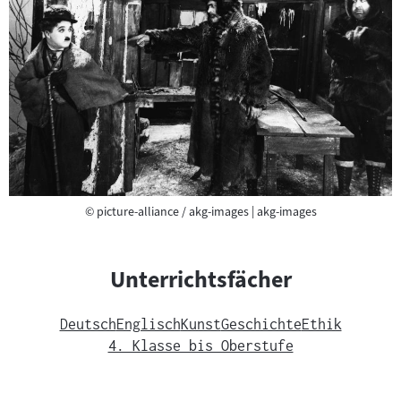
Copyright
©
picture-alliance / akg-images | akg-images
Unterrichtsfächer
Deutsch
Englisch
Kunst
Geschichte
Ethik
4. Klasse bis Oberstufe