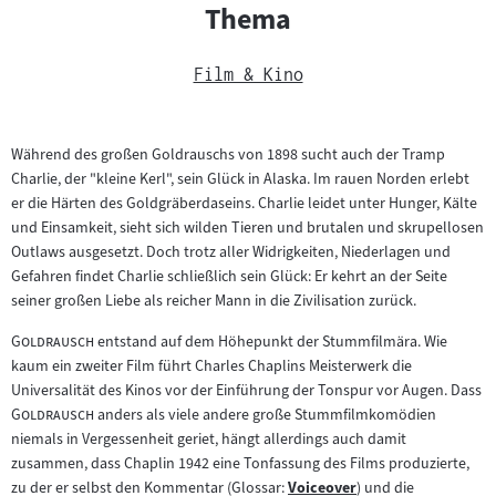
Thema
Film & Kino
Während des großen Goldrauschs von 1898 sucht auch der Tramp
Charlie, der "kleine Kerl", sein Glück in Alaska. Im rauen Norden erlebt
er die Härten des Goldgräberdaseins. Charlie leidet unter Hunger, Kälte
und Einsamkeit, sieht sich wilden Tieren und brutalen und skrupellosen
Outlaws ausgesetzt. Doch trotz aller Widrigkeiten, Niederlagen und
Gefahren findet Charlie schließlich sein Glück: Er kehrt an der Seite
seiner großen Liebe als reicher Mann in die Zivilisation zurück.
"
"
Goldrausch
entstand auf dem Höhepunkt der Stummfilmära. Wie
kaum ein zweiter Film führt Charles Chaplins Meisterwerk die
"
Universalität des Kinos vor der Einführung der Tonspur vor Augen. Dass
"
Goldrausch
anders als viele andere große Stummfilmkomödien
niemals in Vergessenheit geriet, hängt allerdings auch damit
zusammen, dass Chaplin 1942 eine Tonfassung des Films produzierte,
zu der er selbst den Kommentar (Glossar:
Voiceover
) und die