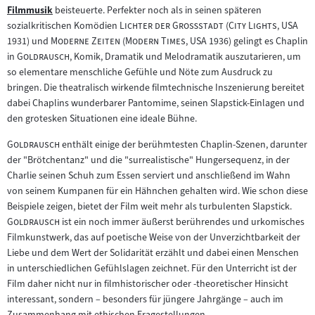
Zum
Filmmusik
beisteuerte. Perfekter noch als in seinen späteren
Zum
Inhalt:
"
"
"
"
sozialkritischen Komödien
Lichter der Großstadt
(
City Lights
, USA
Inhalt:
"
"
"
"
1931) und
Moderne Zeiten
(
Modern Times
, USA 1936) gelingt es Chaplin
"
"
in
Goldrausch
, Komik, Dramatik und Melodramatik auszutarieren, um
so elementare menschliche Gefühle und Nöte zum Ausdruck zu
bringen. Die theatralisch wirkende filmtechnische Inszenierung bereitet
dabei Chaplins wunderbarer Pantomime, seinen Slapstick-Einlagen und
den grotesken Situationen eine ideale Bühne.
"
"
Goldrausch
enthält einige der berühmtesten Chaplin-Szenen, darunter
der "Brötchentanz" und die "surrealistische" Hungersequenz, in der
Charlie seinen Schuh zum Essen serviert und anschließend im Wahn
von seinem Kumpanen für ein Hähnchen gehalten wird. Wie schon diese
"
Beispiele zeigen, bietet der Film weit mehr als turbulenten Slapstick.
"
Goldrausch
ist ein noch immer äußerst berührendes und urkomisches
Filmkunstwerk, das auf poetische Weise von der Unverzichtbarkeit der
Liebe und dem Wert der Solidarität erzählt und dabei einen Menschen
in unterschiedlichen Gefühlslagen zeichnet. Für den Unterricht ist der
Film daher nicht nur in filmhistorischer oder -theoretischer Hinsicht
interessant, sondern – besonders für jüngere Jahrgänge – auch im
Zusammenhang mit ethischen Fragestellungen.