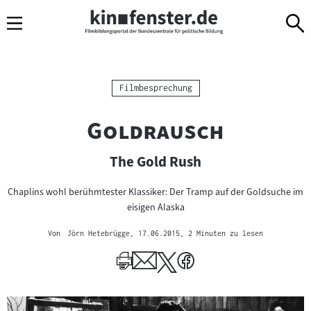
Sprungmarken
Direkt
Direkt
Navigation
zum
zur
Inhalt
Navigation
am
Seitenende
Kategorie:
Filmbesprechung
"
"
Goldrausch
The Gold Rush
Chaplins wohl berühmtester Klassiker: Der Tramp auf der Goldsuche im
eisigen Alaska
Von
Jörn Hetebrügge
, 17.06.2015
, 2 Minuten zu lesen