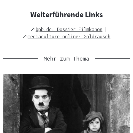
Weiterführende Links
External
bpb.de: Dossier Filmkanon
Link
External
mediaculture.online: Goldrausch
Link
Mehr zum Thema
Slider
überspringen
und
zur
nächsten
Sprungmarke
springen