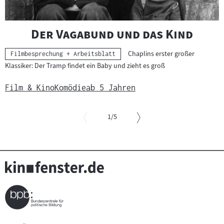
"
"
Der Vagabund und das Kind
Chaplins erster großer
Kategorie:
Filmbesprechung + Arbeitsblatt
Klassiker: Der Tramp findet ein Baby und zieht es groß
Film & Kino
Komödie
ab 5 Jahren
von
1
/5
Slider
überspringen
und
zur
vorgelagerten
Sprungmarke
springen