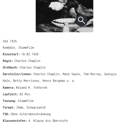
USA 1925
Komödie, Stummfilm
Kinostart:
18.02.1926
Regie:
Charles Chaplin
Drehbuch:
Charles Chaplin
Darsteller/innen:
Charles Chaplin, Mack Swain, Tom Murray, Georgia
Hale, Betty Morrissey, Henry Bergman u. a.
Kamera:
Roland H. Totheroh
Laufzeit:
82 Min.
Fassung:
Stummfilm
Format:
35mm, Schwarzweiß
FSK:
Ohne Altersbeschränkung
Klassenstufen:
4. Klasse bis Oberstufe