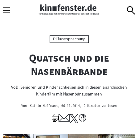
Sprungmarken
Direkt
Direkt
Navigation
zum
zur
Inhalt
Navigation
am
Seitenende
Kategorie:
Filmbesprechung
"
Quatsch und die
"
Nasenbärbande
VoD: Senioren und Kinder schließen sich in diesen anarchischen
Kinderfilm mit Nasenbär zusammen
Von
Katrin Hoffmann
, 06.11.2014
, 2 Minuten zu lesen