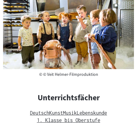
Copyright
©
© Veit Helmer-Filmproduktion
Unterrichtsfächer
Deutsch
Kunst
Musik
Lebenskunde
1. Klasse bis Oberstufe