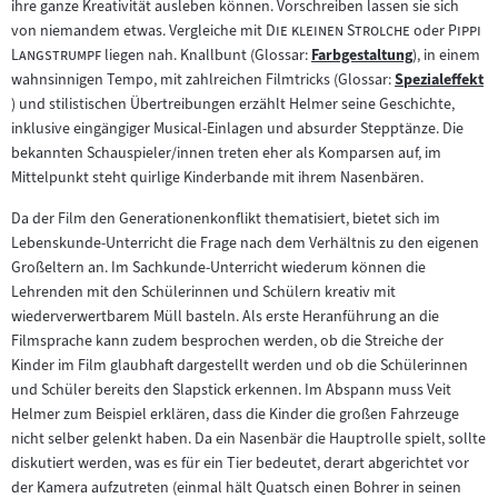
ihre ganze Kreativität ausleben können. Vorschreiben lassen sie sich
"
"
"
von niemandem etwas. Vergleiche mit
Die kleinen Strolche
oder
Pippi
"
Langstrumpf
liegen nah. Knallbunt (Glossar:
Farbgestaltung
), in einem
Zum
wahnsinnigen Tempo, mit zahlreichen Filmtricks (Glossar:
Spezialeffekt
Inhalt:
Zum
) und stilistischen Übertreibungen erzählt Helmer seine Geschichte,
Inhalt:
inklusive eingängiger Musical-Einlagen und absurder Stepptänze. Die
bekannten Schauspieler/innen treten eher als Komparsen auf, im
Mittelpunkt steht quirlige Kinderbande mit ihrem Nasenbären.
Da der Film den Generationenkonflikt thematisiert, bietet sich im
Lebenskunde-Unterricht die Frage nach dem Verhältnis zu den eigenen
Großeltern an. Im Sachkunde-Unterricht wiederum können die
Lehrenden mit den Schülerinnen und Schülern kreativ mit
wiederverwertbarem Müll basteln. Als erste Heranführung an die
Filmsprache kann zudem besprochen werden, ob die Streiche der
Kinder im Film glaubhaft dargestellt werden und ob die Schülerinnen
und Schüler bereits den Slapstick erkennen. Im Abspann muss Veit
Helmer zum Beispiel erklären, dass die Kinder die großen Fahrzeuge
nicht selber gelenkt haben. Da ein Nasenbär die Hauptrolle spielt, sollte
diskutiert werden, was es für ein Tier bedeutet, derart abgerichtet vor
der Kamera aufzutreten (einmal hält Quatsch einen Bohrer in seinen