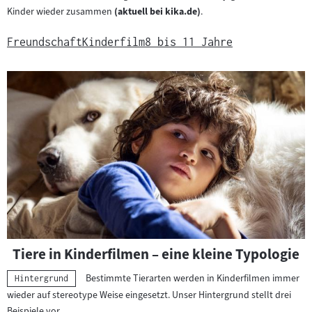
Kinder wieder zusammen
(aktuell bei kika.de)
.
Freundschaft
Kinderfilm
8 bis 11 Jahre
Tiere in Kinderfilmen – eine kleine Typologie
Bestimmte Tierarten werden in Kinderfilmen immer
Kategorie:
Hintergrund
wieder auf stereotype Weise eingesetzt. Unser Hintergrund stellt drei
Beispiele vor.