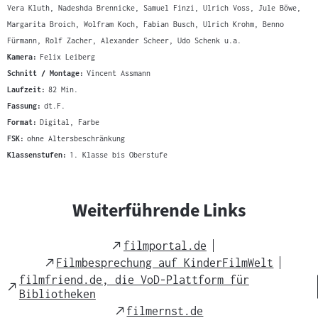
Vera Kluth, Nadeshda Brennicke, Samuel Finzi, Ulrich Voss, Jule Böwe,
Margarita Broich, Wolfram Koch, Fabian Busch, Ulrich Krohm, Benno
Fürmann, Rolf Zacher, Alexander Scheer, Udo Schenk u.a.
Kamera:
Felix Leiberg
Schnitt / Montage:
Vincent Assmann
Laufzeit:
82 Min.
Fassung:
dt.F.
Format:
Digital, Farbe
FSK:
ohne Altersbeschränkung
Klassenstufen:
1. Klasse bis Oberstufe
Weiterführende Links
External
filmportal.de
Link
External
Filmbesprechung auf KinderFilmWelt
Link
filmfriend.de, die VoD-Plattform für
External
Bibliotheken
Link
External
filmernst.de