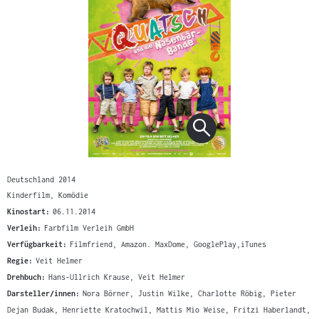
Deutschland 2014
Kinderfilm, Komödie
Kinostart:
06.11.2014
Verleih:
Farbfilm Verleih GmbH
Verfügbarkeit:
Filmfriend, Amazon. MaxDome, GooglePlay,iTunes
Regie:
Veit Helmer
Drehbuch:
Hans-Ullrich Krause, Veit Helmer
Darsteller/innen:
Nora Börner, Justin Wilke, Charlotte Röbig, Pieter
Dejan Budak, Henriette Kratochwil, Mattis Mio Weise, Fritzi Haberlandt,