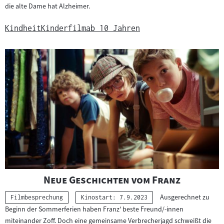
die alte Dame hat Alzheimer.
Kindheit
Kinderfilm
ab 10 Jahren
"
"
Neue Geschichten vom Franz
Ausgerechnet zu
Kategorie:
Filmbesprechung
Kinostart: 7.9.2023
Beginn der Sommerferien haben Franz' beste Freund/-innen
miteinander Zoff. Doch eine gemeinsame Verbrecherjagd schweißt die