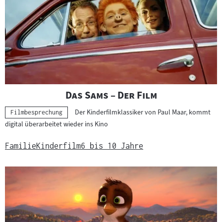
h
e
r
g
e
b
n
i
"
"
Das Sams – Der Film
s
Der Kinderfilmklassiker von Paul Maar, kommt
s
Kategorie:
Filmbesprechung
digital überarbeitet wieder ins Kino
e
Familie
Kinderfilm
6 bis 10 Jahre