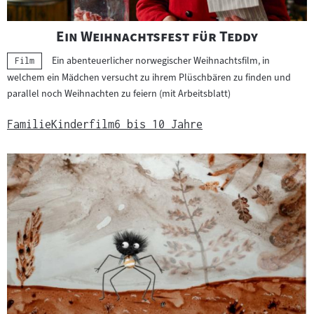
i
a
"
"
Ein Weihnachtsfest für Teddy
l
Ein abenteuerlicher norwegischer Weihnachtsfilm, in
Kategorie:
Film
:
welchem ein Mädchen versucht zu ihrem Plüschbären zu finden und
parallel noch Weihnachten zu feiern (mit Arbeitsblatt)
Familie
Kinderfilm
6 bis 10 Jahre