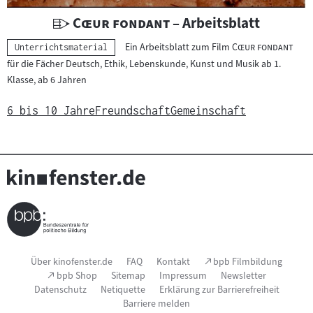
U
"
"
Cœur fondant
– Arbeitsblatt
n
"
"
Ein Arbeitsblatt zum Film
Cœur fondant
Kategorie:
Unterrichtsmaterial
t
für die Fächer Deutsch, Ethik, Lebenskunde, Kunst und Musik ab 1.
e
Klasse, ab 6 Jahren
r
r
6 bis 10 Jahre
Freundschaft
Gemeinschaft
i
c
h
t
s
m
a
t
Seitenfußnavigation
(Link
Über kinofenster.de
FAQ
Kontakt
bpb Filmbildung
e
öffnet
(Link
bpb Shop
Sitemap
Impressum
Newsletter
im
r
öffnet
Datenschutz
Netiquette
Erklärung zur Barrierefreiheit
neuen
im
i
Fenster)
Barriere melden
neuen