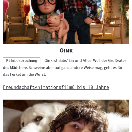
"
"
Oink
Oink ist Babs' Ein und Alles. Weil der Großvater
Kategorie:
Filmbesprechung
des Mädchens Schweine aber auf ganz andere Weise mag, geht es für
das Ferkel um die Wurst.
Freundschaft
Animationsfilm
6 bis 10 Jahre