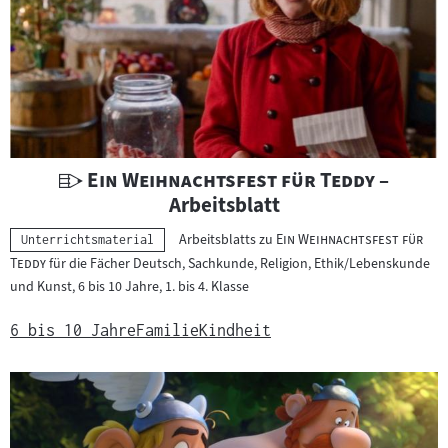
U
"
"
Ein Weihnachtsfest für Teddy
–
n
Arbeitsblatt
t
"
Arbeitsblatts zu
Ein Weihnachtsfest für
Kategorie:
Unterrichtsmaterial
e
"
Teddy
für die Fächer Deutsch, Sachkunde, Religion, Ethik/Lebenskunde
r
und Kunst, 6 bis 10 Jahre, 1. bis 4. Klasse
r
i
6 bis 10 Jahre
Familie
Kindheit
c
h
t
s