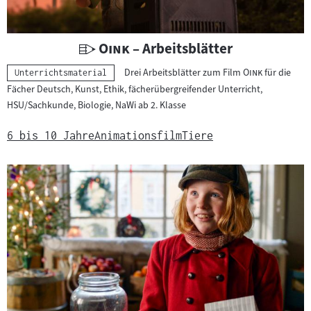
t
e
r
U
"
"
Oink
– Arbeitsblätter
i
n
"
"
Drei Arbeitsblätter zum Film
Oink
für die
Kategorie:
a
Unterrichtsmaterial
t
Fächer Deutsch, Kunst, Ethik, fächerübergreifender Unterricht,
l
e
HSU/Sachkunde, Biologie, NaWi ab 2. Klasse
:
r
r
6 bis 10 Jahre
Animationsfilm
Tiere
i
c
h
t
s
m
a
t
e
r