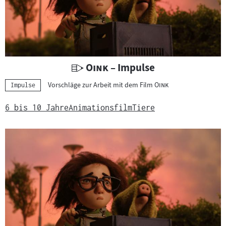
U
"
"
Oink
– Impulse
n
"
"
Vorschläge zur Arbeit mit dem Film
Oink
Kategorie:
Impulse
t
e
6 bis 10 Jahre
Animationsfilm
Tiere
r
r
i
c
h
t
s
m
a