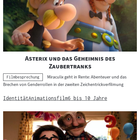
m
a
t
e
r
i
a
l
"
Asterix und das Geheimnis des
:
"
Zaubertranks
Miraculix geht in Rente: Abenteuer und das
Kategorie:
Filmbesprechung
Brechen von Genderrollen in der zweiten Zeichentrickverfilmung
Identität
Animationsfilm
6 bis 10 Jahre