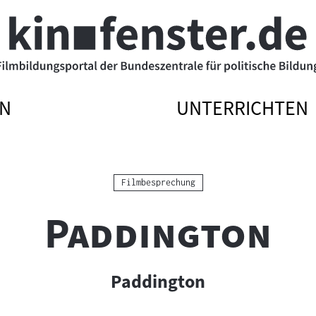
N
UNTERRICHTEN
ATIONSMENÜ
ATIONSMENÜ
NAVIGATIONSME
NAVIGATIONSME
N
SSEN
ÖFFNEN
SCHLIESSEN
Kategorie:
Filmbesprechung
"
"
Paddington
Paddington