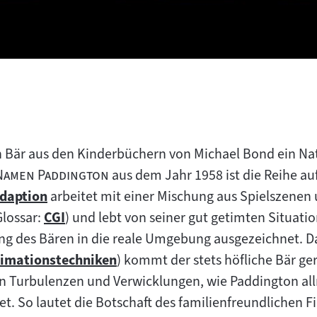
n Bär aus den Kinderbüchern von Michael Bond ein Na
"
 Namen Paddington
aus dem Jahr 1958 ist die Reihe auf
daption
arbeitet mit einer Mischung aus Spielszenen
um
lossar:
CGI
) und lebt von seiner gut getimten Situat
nhalt:
Zum
ung des Bären in die reale Umgebung ausgezeichnet. Da
Inhalt:
imationstechniken
) kommt der stets höfliche Bär ge
um
len Turbulenzen und Verwicklungen, wie Paddington all
halt:
et. So lautet die Botschaft des familienfreundlichen F