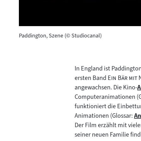
Paddington, Szene (© Studiocanal)
In England ist Paddingto
"
ersten Band
Ein Bär mit
angewachsen. Die Kino-
A
Z
Computeranimationen (G
I
funktioniert die Einbett
Animationen (Glossar:
An
Z
Der Film erzählt mit vie
In
seiner neuen Familie find