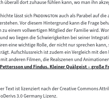
h überall dort zuhause fühlen kann, wo man ihn akzepti
"
"
hichte lässt sich
Paddington
auch als Parabel auf die 
erstehen. Vor diesem Hintergrund kann die Frage beh
u einem vollwertigen Mitglied der Familie wird. Wor
 und wo liegen die Schwierigkeiten bei seiner Integrati
en eine wichtige Rolle, der nicht nur sprechen kann
 trägt. Aufschlussreich ist zudem ein Vergleich mit den
 mit anderen Filmen, die Realszenen und Animationen
Pettersson und Findus. Kleiner Quälgeist – große 
Zum
Inhalt:
er Text ist lizenziert nach der Creative Commons At
oDerivs 3.0 Germany Lizenz.