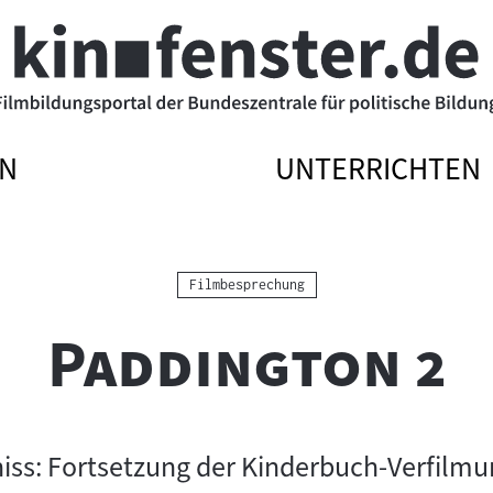
N
UNTERRICHTEN
ATIONSMENÜ
ATIONSMENÜ
NAVIGATIONSME
NAVIGATIONSME
N
SSEN
ÖFFNEN
SCHLIESSEN
Kategorie:
Filmbesprechung
"
"
Paddington 2
iss: Fortsetzung der Kinderbuch-Verfilm