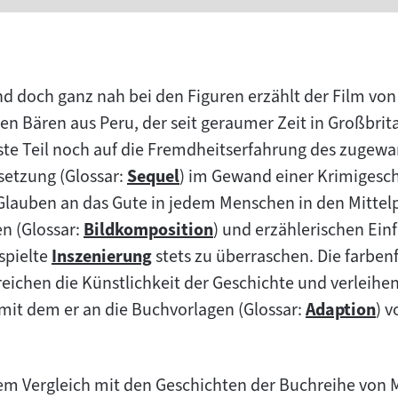
 doch ganz nah bei den Figuren erzählt der Film vo
n Bären aus Peru, der seit geraumer Zeit in Großbrita
rste Teil noch auf die Fremdheitserfahrung des zugew
tsetzung (Glossar:
Sequel
) im Gewand einer Krimigesc
Zum
auben an das Gute in jedem Menschen in den Mittel
Inhalt:
en (Glossar:
Bildkomposition
) und erzählerischen Ein
Zum
rspielte
Inszenierung
stets zu überraschen. Die farbenf
Zum
Inhalt:
treichen die Künstlichkeit der Geschichte und verleih
Inhalt:
it dem er an die Buchvorlagen (Glossar:
Adaption
) 
Zum
Inhalt:
em Vergleich mit den Geschichten der Buchreihe von 