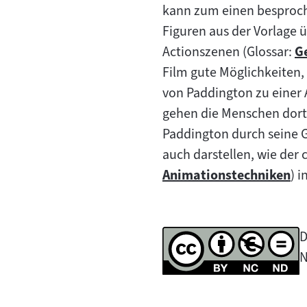
kann zum einen besproch
Figuren aus der Vorlage
Actionszenen (Glossar:
G
Z
Film gute Möglichkeiten, 
In
von Paddington zu einer 
gehen die Menschen dort
Paddington durch seine G
auch darstellen, wie der
Animationstechniken
) 
Zum
Inhalt:
D
N