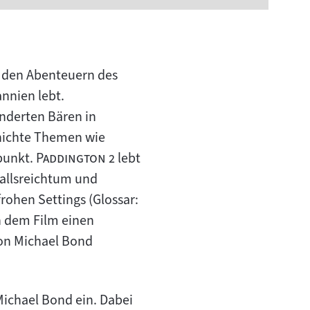
n den Abenteuern des
nnien lebt.
anderten Bären in
hichte Themen wie
"
"
punkt.
Paddington 2
lebt
fallsreichtum und
rohen Settings (Glossar:
en dem Film einen
von Michael Bond
Michael Bond ein. Dabei