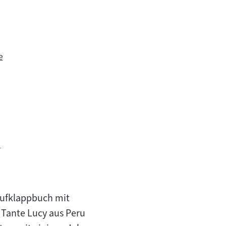
e
t
 Aufklappbuch mit
 Tante Lucy aus Peru