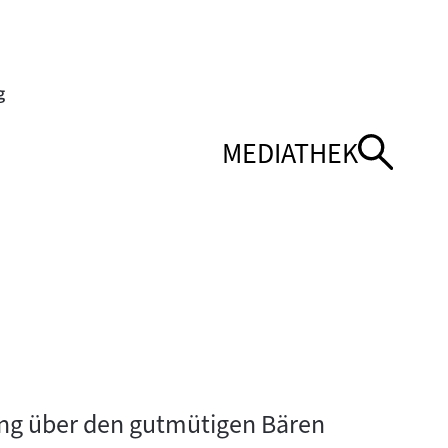
MEDIATHEK
NÜ
NÜ
NAVIGATIONSMEN
NAVIGATIONSMEN
ÖFFNEN
SCHLIESSEN
ung über den gutmütigen Bären