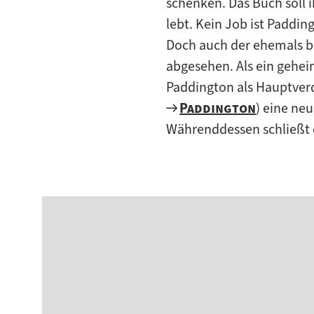
schenken. Das Buch soll i
lebt. Kein Job ist Paddi
Doch auch der ehemals b
abgesehen. Als ein geheim
Paddington als Hauptverdä
Zum
"
"
Paddington
) eine ne
Filmarchiv:
Währenddessen schließt 