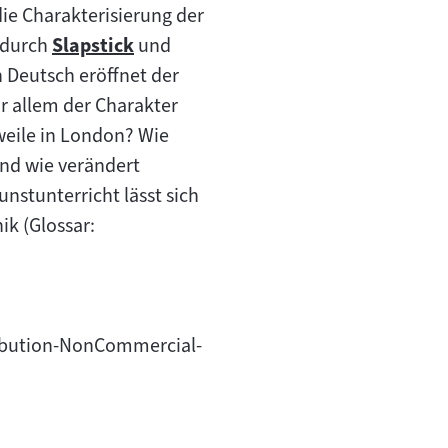
e Charakterisierung der
 durch
Slapstick
und
Zum
n Deutsch eröffnet der
Inhalt:
or allem der Charakter
weile in London? Wie
nd wie verändert
stunterricht lässt sich
ik (Glossar:
tribution-NonCommercial-