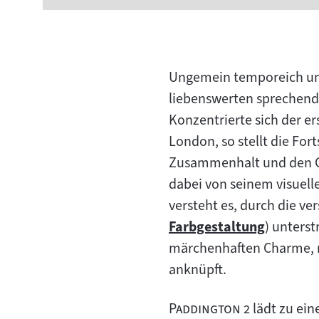
Ungemein temporeich und
liebenswerten sprechende
Konzentrierte sich der e
London, so stellt die For
Zusammenhalt und den Gl
dabei von seinem visuell
versteht es, durch die ve
Farbgestaltung
) unters
Zum
märchenhaften Charme, m
Inhalt:
anknüpft.
"
"
Paddington 2
lädt zu ein