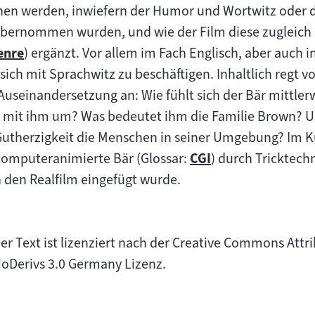
en werden, inwiefern der Humor und Wortwitz oder di
 übernommen wurden, und wie der Film diese zugleich
enre
) ergänzt. Vor allem im Fach Englisch, aber auch i
um
sich mit Sprachwitz zu beschäftigen. Inhaltlich regt v
halt:
Auseinandersetzung an: Wie fühlt sich der Bär mittler
 mit ihm um? Was bedeutet ihm die Familie Brown? U
utherzigkeit die Menschen in seiner Umgebung? Im Kun
 computeranimierte Bär (Glossar:
CGI
) durch Tricktechn
Zum
in den Realfilm eingefügt wurde.
Inhalt:
er Text ist lizenziert nach der Creative Commons At
oDerivs 3.0 Germany Lizenz.