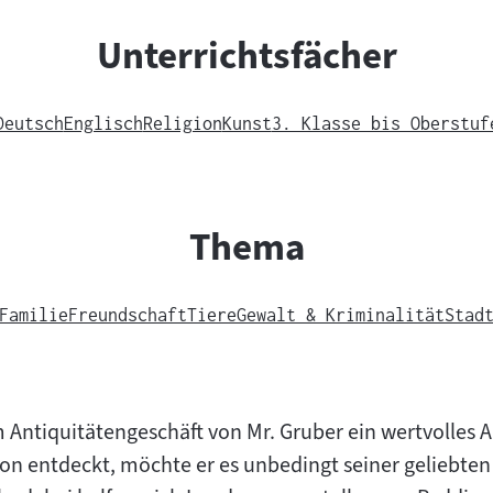
Unterrichtsfächer
Deutsch
Englisch
Religion
Kunst
3. Klasse bis Oberstuf
Thema
Familie
Freundschaft
Tiere
Gewalt & Kriminalität
Stad
m Antiquitätengeschäft von Mr. Gruber ein wertvolles
n entdeckt, möchte er es unbedingt seiner geliebten