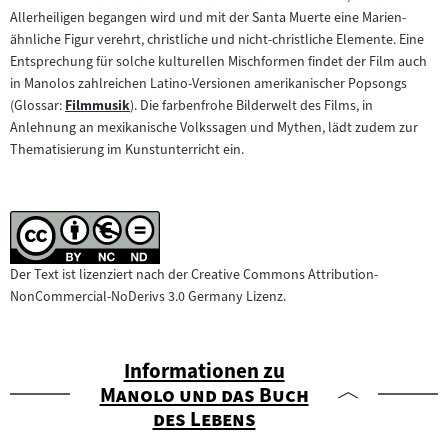
Allerheiligen begangen wird und mit der Santa Muerte eine Marien-
ähnliche Figur verehrt, christliche und nicht-christliche Elemente. Eine
Entsprechung für solche kulturellen Mischformen findet der Film auch
in Manolos zahlreichen Latino-Versionen amerikanischer Popsongs
(Glossar:
Filmmusik
). Die farbenfrohe Bilderwelt des Films, in
Zum
Anlehnung an mexikanische Volkssagen und Mythen, lädt zudem zur
Inhalt:
Thematisierung im Kunstunterricht ein.
Der Text ist lizenziert nach der Creative Commons Attribution-
NonCommercial-NoDerivs 3.0 Germany Lizenz.
Informationen zu
"
Manolo und das Buch
"
des Lebens