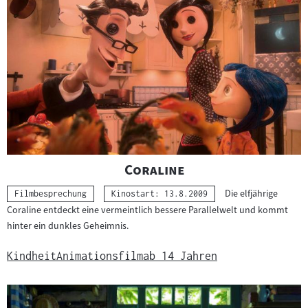
"
"
Coraline
Die elfjährige
Kategorie:
Filmbesprechung
Kinostart: 13.8.2009
Coraline entdeckt eine vermeintlich bessere Parallelwelt und kommt
hinter ein dunkles Geheimnis.
Kindheit
Animationsfilm
ab 14 Jahren