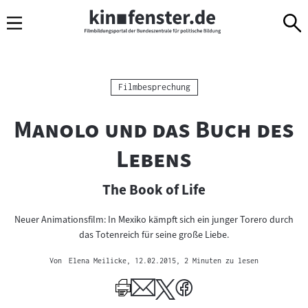
Sprungmarken
Direkt
Direkt
Navigation
zum
zur
Inhalt
Navigation
am
Seitenende
Kategorie:
Filmbesprechung
"
Manolo und das Buch des
"
Lebens
The Book of Life
Neuer Animationsfilm: In Mexiko kämpft sich ein junger Torero durch
das Totenreich für seine große Liebe.
Von
Elena Meilicke
, 12.02.2015
, 2 Minuten zu lesen