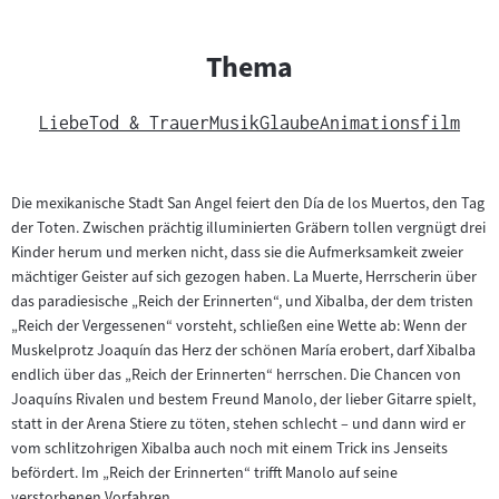
Thema
Liebe
Tod & Trauer
Musik
Glaube
Animationsfilm
Die mexikanische Stadt San Angel feiert den Día de los Muertos, den Tag
der Toten. Zwischen prächtig illuminierten Gräbern tollen vergnügt drei
Kinder herum und merken nicht, dass sie die Aufmerksamkeit zweier
mächtiger Geister auf sich gezogen haben. La Muerte, Herrscherin über
das paradiesische „Reich der Erinnerten“, und Xibalba, der dem tristen
„Reich der Vergessenen“ vorsteht, schließen eine Wette ab: Wenn der
Muskelprotz Joaquín das Herz der schönen María erobert, darf Xibalba
endlich über das „Reich der Erinnerten“ herrschen. Die Chancen von
Joaquíns Rivalen und bestem Freund Manolo, der lieber Gitarre spielt,
statt in der Arena Stiere zu töten, stehen schlecht – und dann wird er
vom schlitzohrigen Xibalba auch noch mit einem Trick ins Jenseits
befördert. Im „Reich der Erinnerten“ trifft Manolo auf seine
verstorbenen Vorfahren.