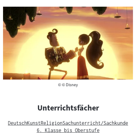
Copyright
©
© Disney
Unterrichtsfächer
Deutsch
Kunst
Religion
Sachunterricht/Sachkunde
6. Klasse bis Oberstufe