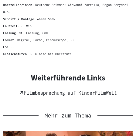
Darsteller/innen:
Deutsche Stimmen: Giovanni Zarrella, Pegah Ferydoni
u.a.
Schnitt / Montage:
Ahren Shaw
Laufzeit:
95 Min.
Fassung:
dt. Fassung, OmU
Format:
Digital, Farbe, Cinemascope, 3D
FSK:
6
Klassenstufen:
6. Klasse bis Oberstufe
Weiterführende Links
External
Filmbesprechung auf KinderFilmWelt
Link
Mehr zum Thema