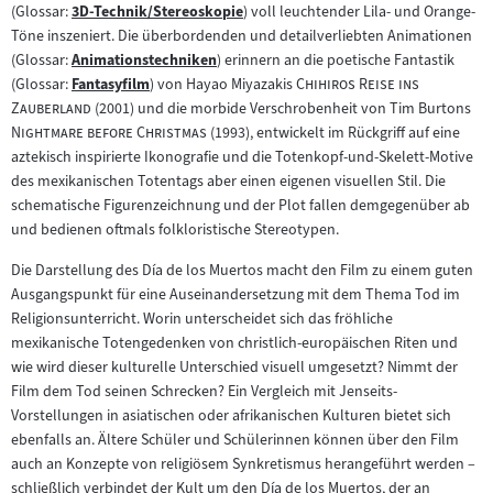
(Glossar:
3D-Technik/Stereoskopie
) voll leuchtender Lila- und Orange-
Zum
Töne inszeniert. Die überbordenden und detailverliebten Animationen
Inhalt:
(Glossar:
Animationstechniken
) erinnern an die poetische Fantastik
Zum
"
(Glossar:
Fantasyfilm
) von Hayao Miyazakis
Chihiros Reise ins
Inhalt:
Zum
"
"
Zauberland
(2001) und die morbide Verschrobenheit von Tim Burtons
Inhalt:
"
Nightmare before Christmas
(1993), entwickelt im Rückgriff auf eine
aztekisch inspirierte Ikonografie und die Totenkopf-und-Skelett-Motive
des mexikanischen Totentags aber einen eigenen visuellen Stil. Die
schematische Figurenzeichnung und der Plot fallen demgegenüber ab
und bedienen oftmals folkloristische Stereotypen.
Die Darstellung des Día de los Muertos macht den Film zu einem guten
Ausgangspunkt für eine Auseinandersetzung mit dem Thema Tod im
Religionsunterricht. Worin unterscheidet sich das fröhliche
mexikanische Totengedenken von christlich-europäischen Riten und
wie wird dieser kulturelle Unterschied visuell umgesetzt? Nimmt der
Film dem Tod seinen Schrecken? Ein Vergleich mit Jenseits-
Vorstellungen in asiatischen oder afrikanischen Kulturen bietet sich
ebenfalls an. Ältere Schüler und Schülerinnen können über den Film
auch an Konzepte von religiösem Synkretismus herangeführt werden –
schließlich verbindet der Kult um den Día de los Muertos, der an