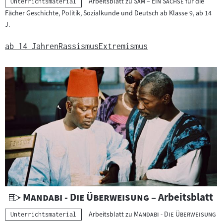
"
"
Arbeitsblatt zu
Sam – Ein Sachse
für die
Kategorie:
Unterrichtsmaterial
:
t
Fächer Geschichte, Politik, Sozialkunde und Deutsch ab Klasse 9, ab 14
e
J.
r
r
ab 14 Jahren
Rassismus
Extremismus
i
c
h
t
s
m
a
t
e
r
i
a
U
"
"
Mandabi - Die Überweisung
– Arbeitsblatt
l
n
"
"
Arbeitsblatt zu
Mandabi - Die Überweisung
Kategorie:
Unterrichtsmaterial
:
t