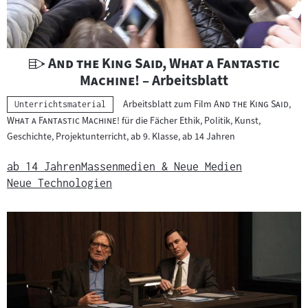
U
"
And the King Said, What a Fantastic
n
"
Machine!
– Arbeitsblatt
t
"
Arbeitsblatt zum Film
And the King Said,
Kategorie:
Unterrichtsmaterial
e
"
What a Fantastic Machine!
für die Fächer Ethik, Politik, Kunst,
r
Geschichte, Projektunterricht, ab 9. Klasse, ab 14 Jahren
r
i
ab 14 Jahren
Massenmedien & Neue Medien
c
Neue Technologien
h
t
s
m
a
t
e