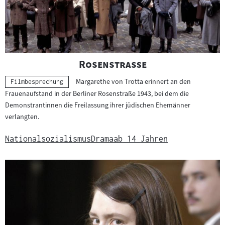
"
"
Rosenstraße
Margarethe von Trotta erinnert an den
Kategorie:
Filmbesprechung
Frauenaufstand in der Berliner Rosenstraße 1943, bei dem die
Demonstrantinnen die Freilassung ihrer jüdischen Ehemänner
verlangten.
Nationalsozialismus
Drama
ab 14 Jahren