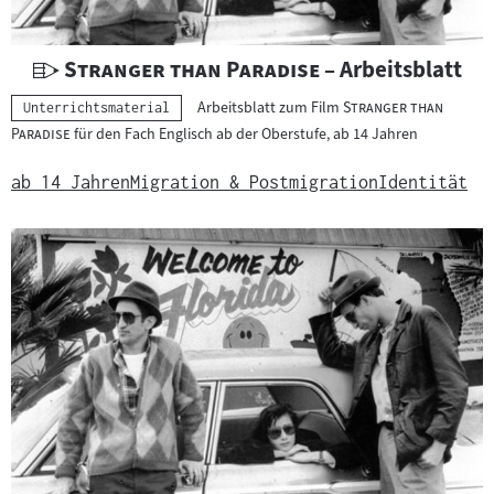
r
i
a
U
"
"
Stranger than Paradise
– Arbeitsblatt
l
n
"
Arbeitsblatt zum Film
Stranger than
Kategorie:
Unterrichtsmaterial
:
t
"
Paradise
für den Fach Englisch ab der Oberstufe, ab 14 Jahren
e
r
ab 14 Jahren
Migration & Postmigration
Identität
r
i
c
h
t
s
m
a
t
e
r