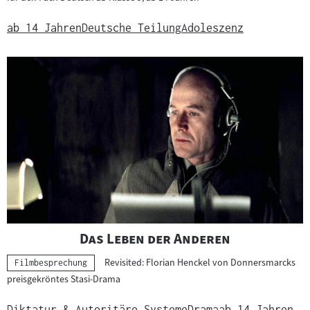
e
r
ab 14 Jahren
Deutsche Teilung
Adoleszenz
r
i
c
h
t
s
m
a
t
e
r
i
"
"
Das Leben der Anderen
a
Revisited: Florian Henckel von Donnersmarcks
Kategorie:
Filmbesprechung
l
preisgekröntes Stasi-Drama
:
Diktatur & Autoritäre Systeme
Drama
ab 14 Jahren