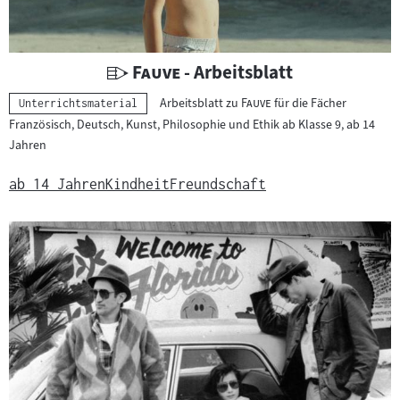
e
r
i
U
"
"
Fauve
- Arbeitsblatt
a
n
"
"
Arbeitsblatt zu
Fauve
für die Fächer
Kategorie:
Unterrichtsmaterial
l
t
Französisch, Deutsch, Kunst, Philosophie und Ethik ab Klasse 9, ab 14
:
e
Jahren
r
r
ab 14 Jahren
Kindheit
Freundschaft
i
c
h
t
s
m
a
t
e