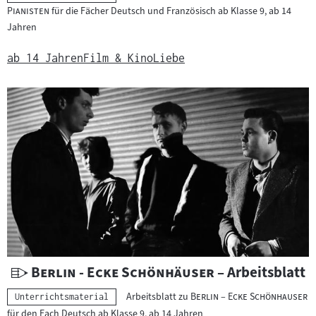
e
"
Pianisten
für die Fächer Deutsch und Französisch ab Klasse 9, ab 14
r
Jahren
r
i
ab 14 Jahren
Film & Kino
Liebe
c
h
t
s
m
a
t
e
r
i
a
l
U
"
"
Berlin - Ecke Schönhäuser
– Arbeitsblatt
:
n
"
"
Arbeitsblatt zu
Berlin – Ecke Schönhauser
Kategorie:
Unterrichtsmaterial
t
für den Fach Deutsch ab Klasse 9, ab 14 Jahren