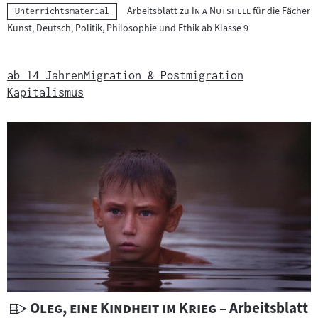
n
"
"
Arbeitsblatt zu
In a Nutshell
für die Fächer
Kategorie:
Unterrichtsmaterial
l
t
Kunst, Deutsch, Politik, Philosophie und Ethik ab Klasse 9
:
e
r
r
ab 14 Jahren
Migration & Postmigration
i
Kapitalismus
c
h
t
s
m
a
t
e
r
i
a
l
U
"
"
Oleg, eine Kindheit im Krieg
– Arbeitsblatt