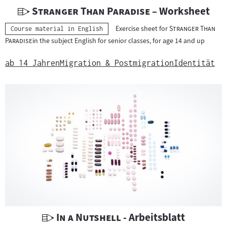
i
U
"
"
Stranger Than Paradise
– Worksheet
a
n
"
Exercise sheet for
Stranger Than
Kategorie:
Course material in English
l
t
"
Paradise
in the subject English for senior classes, for age 14 and up
:
e
r
ab 14 Jahren
Migration & Postmigration
Identität
r
i
c
h
t
s
m
a
t
e
r
i
U
"
"
In a Nutshell
- Arbeitsblatt
a