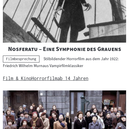
e
r
g
e
b
n
i
"
"
Nosferatu – Eine Symphonie des Grauens
s
Stilbildender Horrorfilm aus dem Jahr 1922:
s
Kategorie:
Filmbesprechung
Friedrich Wilhelm Murnaus Vampirfilmklassiker
e
Film & Kino
Horrorfilm
ab 14 Jahren