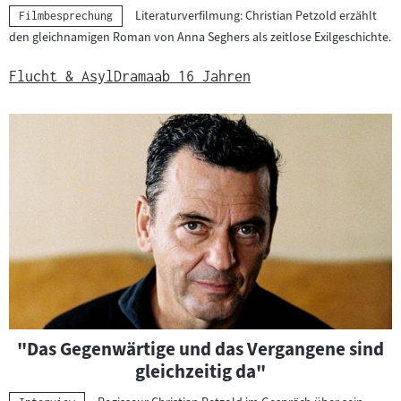
Literaturverfilmung: Christian Petzold erzählt
Kategorie:
Filmbesprechung
den gleichnamigen Roman von Anna Seghers als zeitlose Exilgeschichte.
Flucht & Asyl
Drama
ab 16 Jahren
"Das Gegenwärtige und das Vergangene sind
gleichzeitig da"