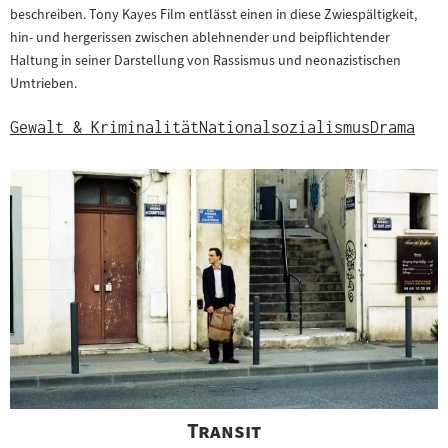
m
beschreiben. Tony Kayes Film entlässt einen in diese Zwiespältigkeit,
hin- und hergerissen zwischen ablehnender und beipflichtender
a
Haltung in seiner Darstellung von Rassismus und neonazistischen
t
Umtrieben.
e
r
Gewalt & Kriminalität
Nationalsozialismus
Drama
i
a
l
:
"
"
Transit