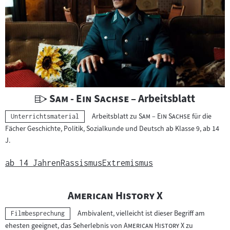
h
e
r
g
e
b
n
i
U
"
"
Sam - Ein Sachse
– Arbeitsblatt
s
n
"
"
Arbeitsblatt zu
Sam – Ein Sachse
für die
s
Kategorie:
Unterrichtsmaterial
t
Fächer Geschichte, Politik, Sozialkunde und Deutsch ab Klasse 9, ab 14
e
e
J.
r
r
ab 14 Jahren
Rassismus
Extremismus
i
c
"
"
American History X
h
t
Ambivalent, vielleicht ist dieser Begriff am
Kategorie:
Filmbesprechung
s
"
"
ehesten geeignet, das Seherlebnis von
American History X
zu