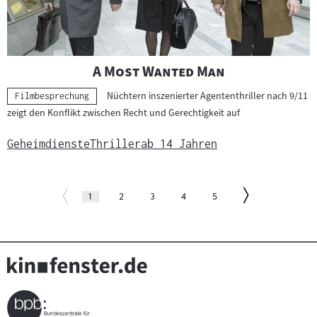
"
"
A Most Wanted Man
Nüchtern inszenierter Agententhriller nach 9/11
Kategorie:
Filmbesprechung
zeigt den Konflikt zwischen Recht und Gerechtigkeit auf
Geheimdienste
Thriller
ab 14 Jahren
Paginierung
Zur
Zur
Seite
(aktuelle
Seite
Seite
Seite
Seite
1
2
3
4
5
Seite)
vorherigen
nächsten
Seite
Seite