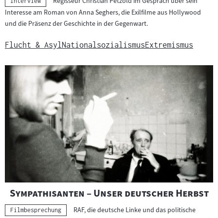
Regisseur Christian Petzold im Gespräch über sein
Kategorie:
Interview
Interesse am Roman von Anna Seghers, die Exilfilme aus Hollywood
und die Präsenz der Geschichte in der Gegenwart.
Flucht & Asyl
Nationalsozialismus
Extremismus
"
"
Sympathisanten – Unser deutscher Herbst
RAF, die deutsche Linke und das politische
Kategorie:
Filmbesprechung