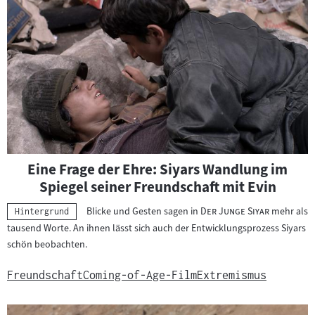
Eine Frage der Ehre: Siyars Wandlung im
Spiegel seiner Freundschaft mit Evin
"
"
Blicke und Gesten sagen in
Der Junge Siyar
mehr als
Kategorie:
Hintergrund
tausend Worte. An ihnen lässt sich auch der Entwicklungsprozess Siyars
schön beobachten.
Freundschaft
Coming-of-Age-Film
Extremismus