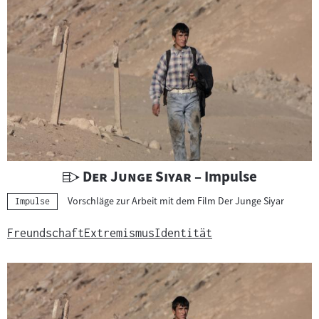
U
"
"
Der Junge Siyar
– Impulse
n
Vorschläge zur Arbeit mit dem Film Der Junge Siyar
Kategorie:
Impulse
t
e
Freundschaft
Extremismus
Identität
r
r
i
c
h