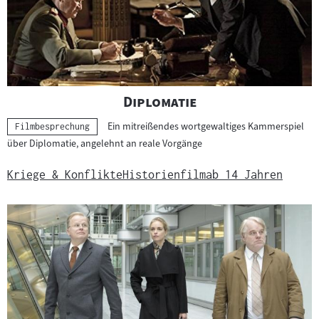
m
a
t
e
r
i
"
"
Diplomatie
a
Ein mitreißendes wortgewaltiges Kammerspiel
Kategorie:
Filmbesprechung
l
über Diplomatie, angelehnt an reale Vorgänge
:
Kriege & Konflikte
Historienfilm
ab 14 Jahren