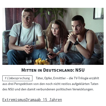
"
"
Mitten in Deutschland: NSU
Täter, Opfer, Ermittler – die TV-Trilogie erzählt
Kategorie:
Filmbesprechung
aus drei Perspektiven von den noch nicht restlos aufgeklärten Taten
des NSU und den damit verbundenen politischen Verwicklungen.
Extremismus
Drama
ab 15 Jahren