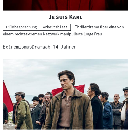
"
"
Je suis Karl
Thrillerdrama über eine von
Kategorie:
Filmbesprechung + Arbeitsblatt
einem rechtsextremen Netzwerk manipulierte junge Frau
Extremismus
Drama
ab 14 Jahren