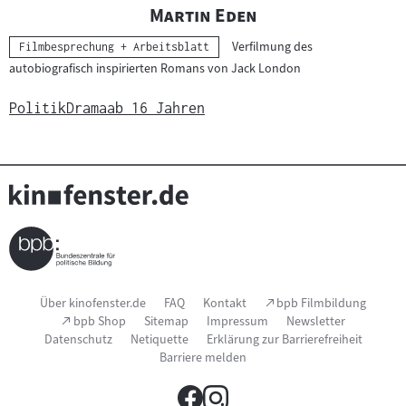
"
"
Martin Eden
Verfilmung des
Kategorie:
Filmbesprechung + Arbeitsblatt
autobiografisch inspirierten Romans von Jack London
Politik
Drama
ab 16 Jahren
Seitenfußnavigation
(Link
Über kinofenster.de
FAQ
Kontakt
bpb Filmbildung
öffnet
(Link
bpb Shop
Sitemap
Impressum
Newsletter
im
öffnet
Datenschutz
Netiquette
Erklärung zur Barrierefreiheit
neuen
im
Fenster)
Barriere melden
neuen
Fenster)