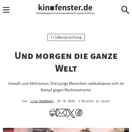
Sprungmarken
Direkt
Direkt
Navigation
zum
zur
Inhalt
Navigation
am
Seitenende
Kategorie:
Filmbesprechung
"
Und morgen die ganze
"
Welt
Gewalt und Aktivismus: Drei junge Menschen radikalisieren sich im
Kampf gegen Rechtsextreme.
Von
Lisa Haußmann
, 26.10.2020
, 2 Minuten zu lesen
Mehr
zum
Author