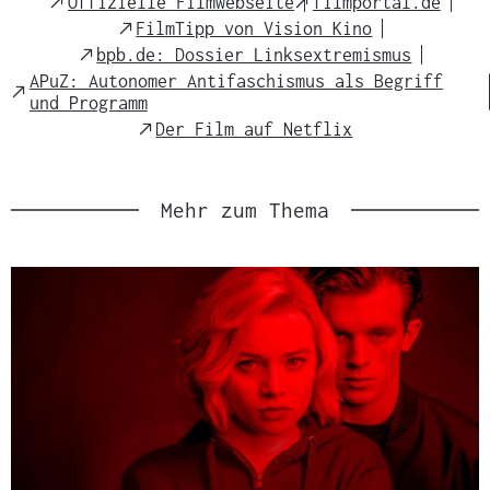
External
External
Offizielle Filmwebseite
filmportal.de
Link
Link
External
FilmTipp von Vision Kino
Link
External
bpb.de: Dossier Linksextremismus
Link
APuZ: Autonomer Antifaschismus als Begriff
External
und Programm
Link
External
Der Film auf Netflix
Link
Mehr zum Thema