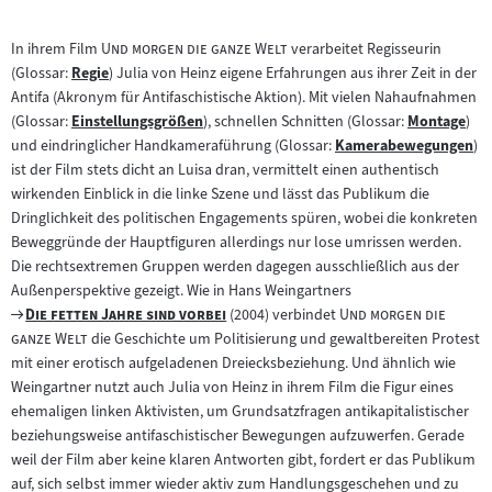
"
"
In ihrem Film
Und morgen die ganze Welt
verarbeitet Regisseurin
(Glossar:
Regie
) Julia von Heinz eigene Erfahrungen aus ihrer Zeit in der
Zum
Antifa (Akronym für Antifaschistische Aktion). Mit vielen Nahaufnahmen
Inhalt:
(Glossar:
Einstellungsgrößen
), schnellen Schnitten (Glossar:
Montage
)
Zum
Zum
und eindringlicher Handkameraführung (Glossar:
Kamerabewegungen
)
Inhalt:
Zum
Inhalt:
ist der Film stets dicht an Luisa dran, vermittelt einen authentisch
Inhalt:
wirkenden Einblick in die linke Szene und lässt das Publikum die
Dringlichkeit des politischen Engagements spüren, wobei die konkreten
Beweggründe der Hauptfiguren allerdings nur lose umrissen werden.
Die rechtsextremen Gruppen werden dagegen ausschließlich aus der
Außenperspektive gezeigt. Wie in Hans Weingartners
Zum
"
"
"
Die fetten Jahre sind vorbei
(2004) verbindet
Und morgen die
Filmarchiv:
"
ganze Welt
die Geschichte um Politisierung und gewaltbereiten Protest
mit einer erotisch aufgeladenen Dreiecksbeziehung. Und ähnlich wie
Weingartner nutzt auch Julia von Heinz in ihrem Film die Figur eines
ehemaligen linken Aktivisten, um Grundsatzfragen antikapitalistischer
beziehungsweise antifaschistischer Bewegungen aufzuwerfen. Gerade
weil der Film aber keine klaren Antworten gibt, fordert er das Publikum
auf, sich selbst immer wieder aktiv zum Handlungsgeschehen und zu