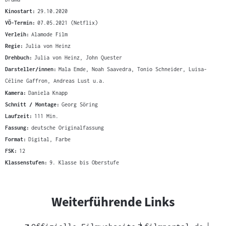
Kinostart:
29.10.2020
VÖ-Termin:
07.05.2021 (Netflix)
Verleih:
Alamode Film
Regie:
Julia von Heinz
Drehbuch:
Julia von Heinz, John Quester
Darsteller/innen:
Mala Emde, Noah Saavedra, Tonio Schneider, Luisa-
Céline Gaffron, Andreas Lust u.a.
Kamera:
Daniela Knapp
Schnitt / Montage:
Georg Söring
Laufzeit:
111 Min.
Fassung:
deutsche Originalfassung
Format:
Digital, Farbe
FSK:
12
Klassenstufen:
9. Klasse bis Oberstufe
Weiterführende Links