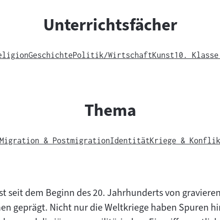
Unterrichtsfächer
eligion
Geschichte
Politik/Wirtschaft
Kunst
10. Klasse
Thema
Migration & Postmigration
Identität
Kriege & Konfli
ist seit dem Beginn des 20. Jahrhunderts von graviere
n geprägt. Nicht nur die Weltkriege haben Spuren hi