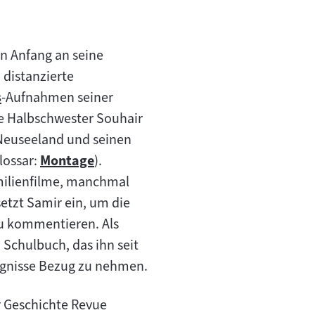
n Anfang an seine
 distanzierte
s
-Aufnahmen seiner
re Halbschwester Souhair
 Neuseeland und seinen
lossar:
Montage
).
Zum
milienfilme, manchmal
Inhalt:
etzt Samir ein, um die
u kommentieren. Als
 Schulbuch, das ihn seit
reignisse Bezug zu nehmen.
r Geschichte Revue