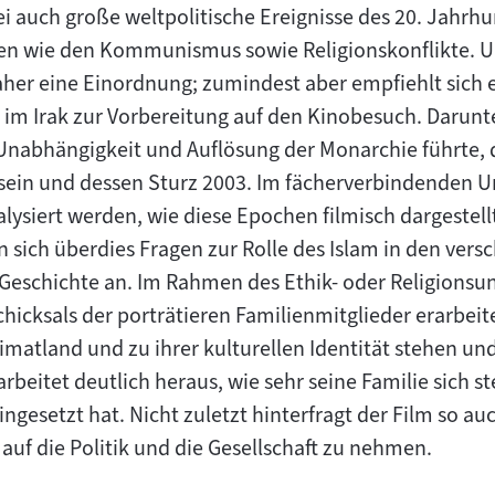
ei auch große weltpolitische Ereignisse des 20. Jahrh
gien wie den Kommunismus sowie Religionskonflikte. 
aher eine Einordnung; zumindest aber empfiehlt sich 
 im Irak zur Vorbereitung auf den Kinobesuch. Darunte
 Unabhängigkeit und Auflösung der Monarchie führte, d
in und dessen Sturz 2003. Im fächerverbindenden Un
siert werden, wie diese Epochen filmisch dargestell
n sich überdies Fragen zur Rolle des Islam in den vers
Geschichte an. Im Rahmen des Ethik- oder Religionsunt
hicksals der porträtieren Familienmitglieder erarbeit
imatland und zu ihrer kulturellen Identität stehen un
eitet deutlich heraus, wie sehr seine Familie sich st
eingesetzt hat. Nicht zuletzt hinterfragt der Film so a
s auf die Politik und die Gesellschaft zu nehmen.