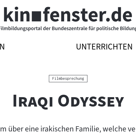
N
UNTERRICHTEN
ATIONSMENÜ
ATIONSMENÜ
NAVIGATIONSME
NAVIGATIONSME
N
SSEN
ÖFFNEN
SCHLIESSEN
Kategorie:
Filmbesprechung
"
"
Iraqi Odyssey
über eine irakischen Familie, welche ver