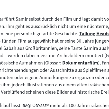
 führt Samir selbst durch den Film und legt damit vo
en. Ihm geht es ausdrücklich nicht um eine nüchterne,
m eine persönlich gefärbte Geschichte.
Talking Head
Zum
– für den Film ausgewählt hat er seine 30 Jahre jünge
Inhalt:
el Sabah aus Großbritannien, seine Tante Samira aus
d – werden dabei meist mit Archivbildern montiert (G
össische Aufnahmen (Glossar:
Dokumentarfilm
), Fa
Zum
ichtensendungen oder Ausschnitte aus Spielfilmen s
Inhalt:
andten oder eigene Anmerkungen zu ergänzen oder z
n ihm jedoch Illustrationen aus einem alten irakischen
. Verblüffend scheinen diese Bilder auf historische E
"
"
hlauf lässt
Iraqi Odyssey
mehr als 100 Jahre irakische