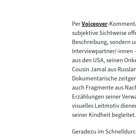
Per
Voiceover
-Kommentar
Zum
subjektive Sichtweise off
Inhalt:
Beschreibung, sondern u
Interviewpartner/-innen 
aus den USA, seinen Onk
Cousin Jamal aus Russlan
Dokumentarische zeitgen
auch Fragmente aus Nachr
Erzählungen seiner Verw
visuelles Leitmotiv diene
seiner Kindheit begleitet
Geradezu im Schnelldurc