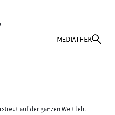
MEDIATHEK
NÜ
NÜ
NAVIGATIONSMEN
NAVIGATIONSMEN
ÖFFNEN
SCHLIESSEN
streut auf der ganzen Welt lebt