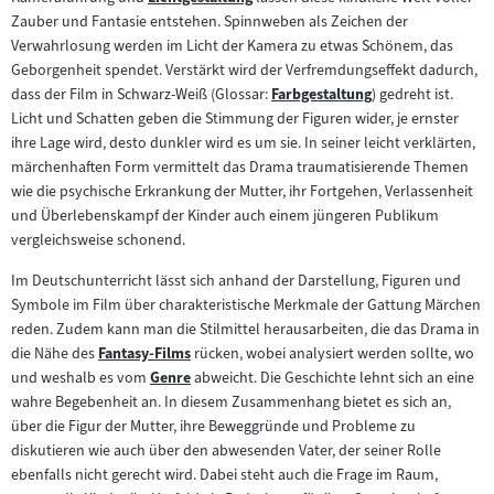
Zum
Inhalt:
Zauber und Fantasie entstehen. Spinnweben als Zeichen der
Inhalt:
Verwahrlosung werden im Licht der Kamera zu etwas Schönem, das
Geborgenheit spendet. Verstärkt wird der Verfremdungseffekt dadurch,
dass der Film in Schwarz-Weiß (Glossar:
Farbgestaltung
) gedreht ist.
Zum
Licht und Schatten geben die Stimmung der Figuren wider, je ernster
Inhalt:
ihre Lage wird, desto dunkler wird es um sie. In seiner leicht verklärten,
märchenhaften Form vermittelt das Drama traumatisierende Themen
wie die psychische Erkrankung der Mutter, ihr Fortgehen, Verlassenheit
und Überlebenskampf der Kinder auch einem jüngeren Publikum
vergleichsweise schonend.
Im Deutschunterricht lässt sich anhand der Darstellung, Figuren und
Symbole im Film über charakteristische Merkmale der Gattung Märchen
reden. Zudem kann man die Stilmittel herausarbeiten, die das Drama in
die Nähe des
Fantasy-Films
rücken, wobei analysiert werden sollte, wo
Zum
und weshalb es vom
Genre
abweicht. Die Geschichte lehnt sich an eine
Inhalt:
Zum
wahre Begebenheit an. In diesem Zusammenhang bietet es sich an,
Inhalt:
über die Figur der Mutter, ihre Beweggründe und Probleme zu
diskutieren wie auch über den abwesenden Vater, der seiner Rolle
ebenfalls nicht gerecht wird. Dabei steht auch die Frage im Raum,