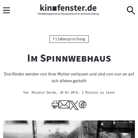
Sprungmarken
Direkt
Direkt
Navigation
zum
zur
Inhalt
Navigation
am
Seitenende
Kategorie:
Filmbesprechung
"
"
Im Spinnwebhaus
Drei Kinder werden von ihrer Mutter verlassen und sind von nun an auf
sich alleine gestellt
Von
Melanie Dorda
, 30.03.2016
, 2 Minuten zu lesen