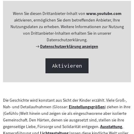
Wenn Sie diesen Drittanbieter-Inhalt von
www.youtube.com
aktivieren, ermöglichen Sie dem betreffenden Anbieter, Ihre
Nutzungsdaten zu erheben. Weitere Informationen zur Nutzung
von Drittanbieter-Inhalten erhalten Sie in unserer
Datenschutzerklärung.
Externer
Datenschutzerklärung anzeigen
Link:
Aktivieren
Die Geschichte wird konstant aus Sicht der Kinder erzählt. Viele Groß-,
Nah- und Detailaufnahmen (Glossar:
Einstellungsgrößen
) ziehen in ihre
Zum
(Gefühls-)Welt hinein und zeigen sie als eingeschworene aber isolierte
Inhalt:
Gemeinschaft. Den Härten, denen sie ausgesetzt sind, stellen sie ihre
gegenseitige Liebe, Fürsorge und Solidarität entgegen.
Ausstattung
,
Zum
Kameraführung und
Lichtgestaltung
lassen diese kindliche Welt voller