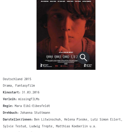
Deutschland 2015
Drama, Fantasyfilm
Kinostart:
31.03.2016
Verleih:
missingFILMs
Regie:
Mara Eibl-Eibesfeldt
Drehbuch:
Johanna Stuttmann
Darsteller/innen:
Ben Litwinschuh, Helena Pieske, Lutz Simon Eilert,
Sylvie Testud, Ludwig Trepte, Matthias Koeberlin u.a.