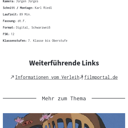
Kamera:
Jürgen Jürges
Schnitt / Montage:
Karl Riedl
Laufzeit:
89 Min.
Fassung:
dt.F.
Format:
Digital, Schwarzweiß
FSK:
12
Klassenstufen:
7. Klasse bis Oberstufe
Weiterführende Links
External
External
Informationen vom Verleih
filmportal.de
Link
Link
Mehr zum Thema