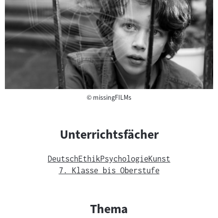
Copyright
©
missingFILMs
Unterrichtsfächer
Deutsch
Ethik
Psychologie
Kunst
7. Klasse bis Oberstufe
Thema