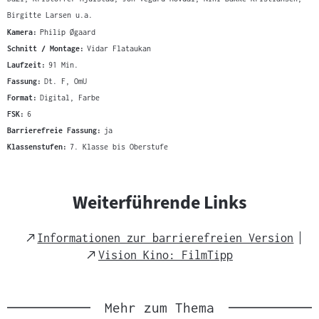
Birgitte Larsen u.a.
Kamera:
Philip Øgaard
Schnitt / Montage:
Vidar Flataukan
Laufzeit:
91 Min.
Fassung:
Dt. F, OmU
Format:
Digital, Farbe
FSK:
6
Barrierefreie Fassung:
ja
Klassenstufen:
7. Klasse bis Oberstufe
Weiterführende Links
External
Informationen zur barrierefreien Version
Link
External
Vision Kino: FilmTipp
Link
Mehr zum Thema