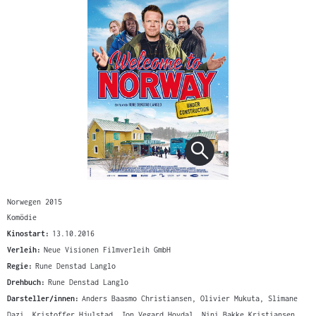
Norwegen 2015
Komödie
Kinostart:
13.10.2016
Verleih:
Neue Visionen Filmverleih GmbH
Regie:
Rune Denstad Langlo
Drehbuch:
Rune Denstad Langlo
Darsteller/innen:
Anders Baasmo Christiansen, Olivier Mukuta, Slimane
Dazi, Kristoffer Hjulstad, Jon Vegard Hovdal, Nini Bakke Kristiansen,