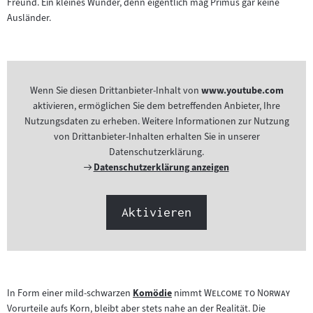
Freund. Ein kleines Wunder, denn eigentlich mag Primus gar keine
Ausländer.
Wenn Sie diesen Drittanbieter-Inhalt von
www.youtube.com
aktivieren, ermöglichen Sie dem betreffenden Anbieter, Ihre
Nutzungsdaten zu erheben. Weitere Informationen zur Nutzung
von Drittanbieter-Inhalten erhalten Sie in unserer
Datenschutzerklärung.
Externer
Datenschutzerklärung anzeigen
Link:
Aktivieren
"
"
In Form einer mild-schwarzen
Komödie
nimmt
Welcome to Norway
Zum
Vorurteile aufs Korn, bleibt aber stets nahe an der Realität. Die