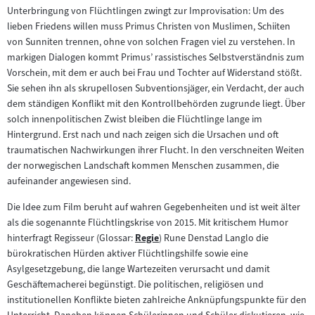
Inhalt:
Unterbringung von Flüchtlingen zwingt zur Improvisation: Um des
lieben Friedens willen muss Primus Christen von Muslimen, Schiiten
von Sunniten trennen, ohne von solchen Fragen viel zu verstehen. In
markigen Dialogen kommt Primus’ rassistisches Selbstverständnis zum
Vorschein, mit dem er auch bei Frau und Tochter auf Widerstand stößt.
Sie sehen ihn als skrupellosen Subventionsjäger, ein Verdacht, der auch
dem ständigen Konflikt mit den Kontrollbehörden zugrunde liegt. Über
solch innenpolitischen Zwist bleiben die Flüchtlinge lange im
Hintergrund. Erst nach und nach zeigen sich die Ursachen und oft
traumatischen Nachwirkungen ihrer Flucht. In den verschneiten Weiten
der norwegischen Landschaft kommen Menschen zusammen, die
aufeinander angewiesen sind.
Die Idee zum Film beruht auf wahren Gegebenheiten und ist weit älter
als die sogenannte Flüchtlingskrise von 2015. Mit kritischem Humor
hinterfragt Regisseur (Glossar:
Regie
) Rune Denstad Langlo die
Zum
bürokratischen Hürden aktiver Flüchtlingshilfe sowie eine
Inhalt:
Asylgesetzgebung, die lange Wartezeiten verursacht und damit
Geschäftemacherei begünstigt. Die politischen, religiösen und
institutionellen Konflikte bieten zahlreiche Anknüpfungspunkte für den