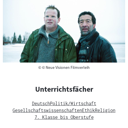
Copyright
©
© Neue Visionen Filmverleih
Unterrichtsfächer
Deutsch
Politik/Wirtschaft
Gesellschaftswissenschaften
Ethik
Religion
7. Klasse bis Oberstufe