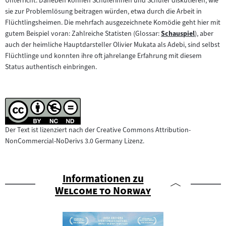
Unterricht. Daneben können Schülerinnen und Schüler diskutieren, wie
sie zur Problemlösung beitragen würden, etwa durch die Arbeit in
Flüchtlingsheimen. Die mehrfach ausgezeichnete Komödie geht hier mit
gutem Beispiel voran: Zahlreiche Statisten (Glossar:
Schauspiel
), aber
Zum
auch der heimliche Hauptdarsteller Olivier Mukata als Adebi, sind selbst
Inhalt:
Flüchtlinge und konnten ihre oft jahrelange Erfahrung mit diesem
Status authentisch einbringen.
Der Text ist lizenziert nach der Creative Commons Attribution-
NonCommercial-NoDerivs 3.0 Germany Lizenz.
Informationen zu
"
"
Welcome to Norway