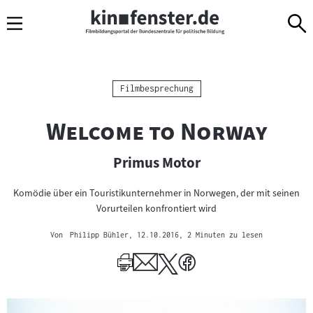
Sprungmarken
Direkt
Direkt
Navigation
zum
zur
Inhalt
Navigation
am
Seitenende
Kategorie:
Filmbesprechung
"
"
Welcome to Norway
Primus Motor
Komödie über ein Touristikunternehmer in Norwegen, der mit seinen
Vorurteilen konfrontiert wird
Von
Philipp Bühler
, 12.10.2016
, 2 Minuten zu lesen