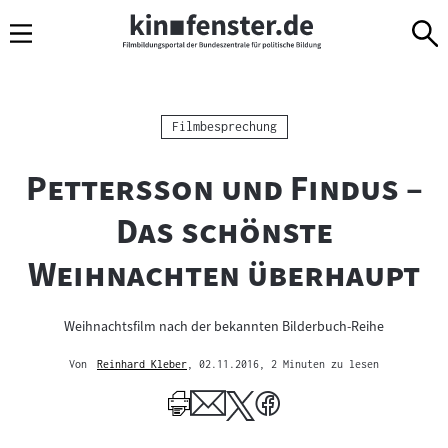
Sprungmarken
Direkt
Direkt
Navigation
zum
zur
Inhalt
Navigation
am
Seitenende
Kategorie:
Filmbesprechung
"
Pettersson und Findus –
Das schönste
"
Weihnachten überhaupt
Weihnachtsfilm nach der bekannten Bilderbuch-Reihe
Von
Reinhard Kleber
, 02.11.2016
, 2 Minuten zu lesen
Mehr
zum
Author