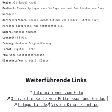
Regie:
Ali Samadi Ahadi
Drehbuch:
Thomas Springer nach Vorlage von zwei Geschichten von Sven
Nordqvist
Darsteller/innen:
Roxana Samadi (Stimme von Findus), Stefan Kurt,
Marianne Sägebrecht, Max Herbrechter u.a.
Kamera:
Mathias Neumann
Laufzeit:
82 Min.
Fassung:
deutsche Originalfassung
Format:
Digital, Farbe
FSK:
Ohne Altersbeschränkung
Klassenstufen:
1. bis 3. Klasse
Weiterführende Links
External
Informationen zum Film
Link
External
Offizielle Seite von Pettersson und Findus
Link
External
External
filmportal.de
Vision Kino: FilmTipp
Link
Link