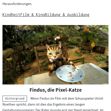
Herausforderungen.
Kindheit
Film & Kino
Bildung & Ausbildung
Findus, die Pixel-Katze
Wenn Findus im Film mit dem Schauspieler Ulrich
Kategorie:
Hintergrund
Noethen spricht, dann ist dies das Ergebnis eines langen
Gestaltungsvorgangs: Der Kater musste erst per Hand gezeichnet, im