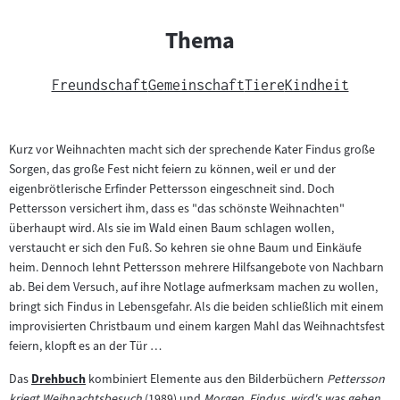
Thema
Freundschaft
Gemeinschaft
Tiere
Kindheit
Kurz vor Weihnachten macht sich der sprechende Kater Findus große
Sorgen, das große Fest nicht feiern zu können, weil er und der
eigenbrötlerische Erfinder Pettersson eingeschneit sind. Doch
Pettersson versichert ihm, dass es "das schönste Weihnachten"
überhaupt wird. Als sie im Wald einen Baum schlagen wollen,
verstaucht er sich den Fuß. So kehren sie ohne Baum und Einkäufe
heim. Dennoch lehnt Pettersson mehrere Hilfsangebote von Nachbarn
ab. Bei dem Versuch, auf ihre Notlage aufmerksam machen zu wollen,
bringt sich Findus in Lebensgefahr. Als die beiden schließlich mit einem
improvisierten Christbaum und einem kargen Mahl das Weihnachtsfest
feiern, klopft es an der Tür …
Das
Drehbuch
kombiniert Elemente aus den Bilderbüchern
Pettersson
Zum
kriegt Weihnachtsbesuch
(1989) und
Morgen, Findus, wird's was geben