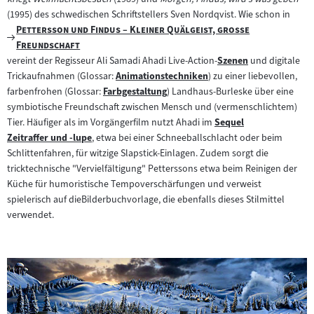
Inhalt:
(1995) des schwedischen Schriftstellers Sven Nordqvist. Wie schon in
"
Pettersson und Findus – Kleiner Quälgeist, große
Zum
"
Freundschaft
Filmarchiv:
vereint der Regisseur Ali Samadi Ahadi Live-Action-
Szenen
und digitale
Zum
Trickaufnahmen (Glossar:
Animationstechniken
) zu einer liebevollen,
Zum
Inhalt:
farbenfrohen (Glossar:
Farbgestaltung
) Landhaus-Burleske über eine
Zum
Inhalt:
symbiotische Freundschaft zwischen Mensch und (vermenschlichtem)
Inhalt:
Tier. Häufiger als im Vorgängerfilm nutzt Ahadi im
Sequel
Zum
Zeitraffer und -lupe
, etwa bei einer Schneeballschlacht oder beim
Zum
Inhalt:
Schlittenfahren, für witzige Slapstick-Einlagen. Zudem sorgt die
Inhalt:
tricktechnische "Vervielfältigung" Petterssons etwa beim Reinigen der
Küche für humoristische Tempoverschärfungen und verweist
spielerisch auf dieBilderbuchvorlage, die ebenfalls dieses Stilmittel
verwendet.