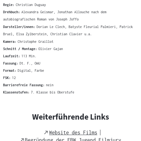
Regie:
Christian Duguay
Drehbuch:
Alexandra Geismar, Jonathan Allouche nach dem
autobiografischen Roman von Joseph Joffo
Darsteller/innen:
Dorian Le Clech, Batyste Fleurial Palmieri, Patrick
Bruel, Elsa Zylberstein, Christian Clavier u.a.
Kamera:
Christophe Graillot
Schnitt / Montage:
Olivier Gajan
Laufzeit:
113 Min.
Fassung:
Dt. F., OmU
Format:
Digital, Farbe
FSK:
12
Barrierefreie Fassung:
nein
Klassenstufen:
7. Klasse bis Oberstufe
Weiterführende Links
External
Website des Films
Link
External
Begründung der FBW Jugend Filmjury