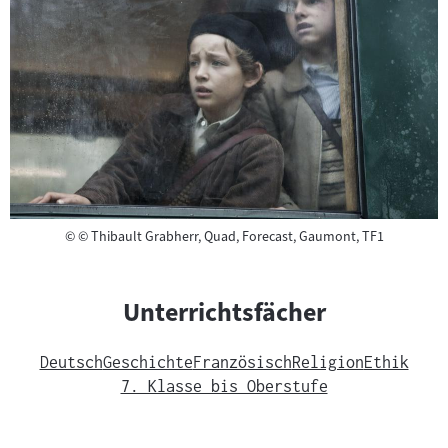
Copyright
©
© Thibault Grabherr, Quad, Forecast, Gaumont, TF1
Unterrichtsfächer
Deutsch
Geschichte
Französisch
Religion
Ethik
7. Klasse bis Oberstufe