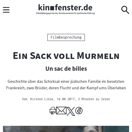
Sprungmarken
Direkt
Direkt
Navigation
zum
zur
Inhalt
Navigation
am
Seitenende
Kategorie:
Filmbesprechung
"
"
Ein Sack voll Murmeln
Un sac de billes
Geschichte über das Schicksal einer jüdischen Familie im besetzten
Frankreich, zwei Brüder, deren Flucht und der Kampf ums Überleben
Von
Kirsten Liese
, 16.08.2017
, 2 Minuten zu lesen