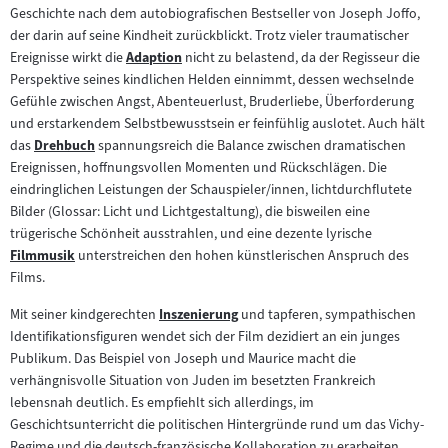
Filmarchiv:
Geschichte nach dem autobiografischen Bestseller von Joseph Joffo,
der darin auf seine Kindheit zurückblickt. Trotz vieler traumatischer
Ereignisse wirkt die
Adaption
nicht zu belastend, da der Regisseur die
Zum
Perspektive seines kindlichen Helden einnimmt, dessen wechselnde
Inhalt:
Gefühle zwischen Angst, Abenteuerlust, Bruderliebe, Überforderung
und erstarkendem Selbstbewusstsein er feinfühlig auslotet. Auch hält
das
Drehbuch
spannungsreich die Balance zwischen dramatischen
Zum
Ereignissen, hoffnungsvollen Momenten und Rückschlägen. Die
Inhalt:
eindringlichen Leistungen der Schauspieler/innen, lichtdurchflutete
Bilder (Glossar: Licht und Lichtgestaltung), die bisweilen eine
trügerische Schönheit ausstrahlen, und eine dezente lyrische
Filmmusik
unterstreichen den hohen künstlerischen Anspruch des
Zum
Films.
Inhalt:
Mit seiner kindgerechten
Inszenierung
und tapferen, sympathischen
Zum
Identifikationsfiguren wendet sich der Film dezidiert an ein junges
Inhalt:
Publikum. Das Beispiel von Joseph und Maurice macht die
verhängnisvolle Situation von Juden im besetzten Frankreich
lebensnah deutlich. Es empfiehlt sich allerdings, im
Geschichtsunterricht die politischen Hintergründe rund um das Vichy-
Regime und die deutsch-französische Kollaboration zu erarbeiten,