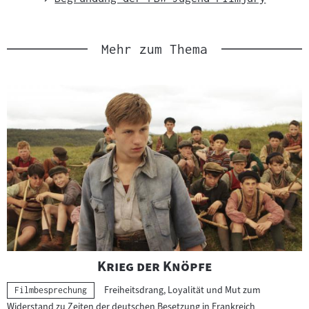
Link
Mehr zum Thema
"
"
Krieg der Knöpfe
Freiheitsdrang, Loyalität und Mut zum
Kategorie:
Filmbesprechung
Widerstand zu Zeiten der deutschen Besetzung in Frankreich