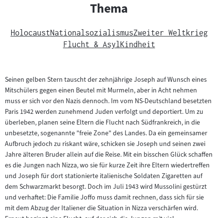
Thema
Holocaust
Nationalsozialismus
Zweiter Weltkrieg
Flucht & Asyl
Kindheit
Seinen gelben Stern tauscht der zehnjährige Joseph auf Wunsch eines
Mitschülers gegen einen Beutel mit Murmeln, aber in Acht nehmen
muss er sich vor den Nazis dennoch. Im vom NS-Deutschland besetzten
Paris 1942 werden zunehmend Juden verfolgt und deportiert. Um zu
überleben, planen seine Eltern die Flucht nach Südfrankreich, in die
unbesetzte, sogenannte "freie Zone" des Landes. Da ein gemeinsamer
Aufbruch jedoch zu riskant wäre, schicken sie Joseph und seinen zwei
Jahre älteren Bruder allein auf die Reise. Mit ein bisschen Glück schaffen
es die Jungen nach Nizza, wo sie für kurze Zeit ihre Eltern wiedertreffen
und Joseph für dort stationierte italienische Soldaten Zigaretten auf
dem Schwarzmarkt besorgt. Doch im Juli 1943 wird Mussolini gestürzt
und verhaftet: Die Familie Joffo muss damit rechnen, dass sich für sie
mit dem Abzug der Italiener die Situation in Nizza verschärfen wird.