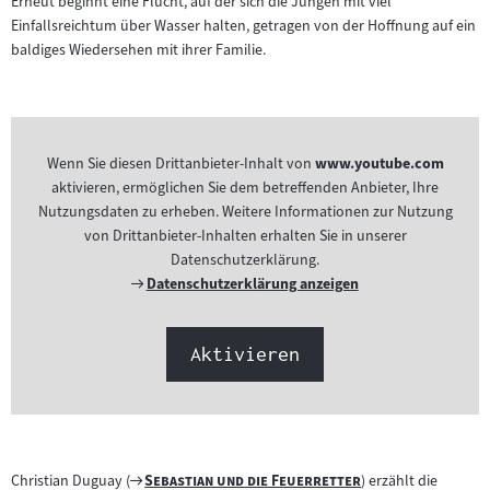
Erneut beginnt eine Flucht, auf der sich die Jungen mit viel
Einfallsreichtum über Wasser halten, getragen von der Hoffnung auf ein
baldiges Wiedersehen mit ihrer Familie.
Wenn Sie diesen Drittanbieter-Inhalt von
www.youtube.com
aktivieren, ermöglichen Sie dem betreffenden Anbieter, Ihre
Nutzungsdaten zu erheben. Weitere Informationen zur Nutzung
von Drittanbieter-Inhalten erhalten Sie in unserer
Datenschutzerklärung.
Externer
Datenschutzerklärung anzeigen
Link:
Aktivieren
Zum
"
"
Christian Duguay (
Sebastian und die Feuerretter
) erzählt die