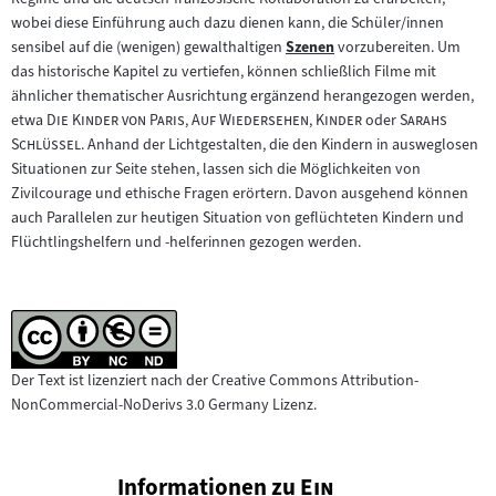
wobei diese Einführung auch dazu dienen kann, die Schüler/innen
sensibel auf die (wenigen) gewalthaltigen
Szenen
vorzubereiten. Um
Zum
das historische Kapitel zu vertiefen, können schließlich Filme mit
Inhalt:
ähnlicher thematischer Ausrichtung ergänzend herangezogen werden,
"
"
"
"
"
etwa
Die Kinder von Paris
,
Auf Wiedersehen, Kinder
oder
Sarahs
"
Schlüssel
. Anhand der Lichtgestalten, die den Kindern in ausweglosen
Situationen zur Seite stehen, lassen sich die Möglichkeiten von
Zivilcourage und ethische Fragen erörtern. Davon ausgehend können
auch Parallelen zur heutigen Situation von geflüchteten Kindern und
Flüchtlingshelfern und -helferinnen gezogen werden.
Der Text ist lizenziert nach der Creative Commons Attribution-
NonCommercial-NoDerivs 3.0 Germany Lizenz.
"
Informationen zu
Ein