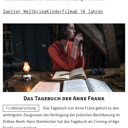
Zweiter Weltkrieg
Kinderfilm
ab 10 Jahren
"
"
Das Tagebuch der Anne Frank
Das Tagebuch von Anne Frank gehört zu den
Kategorie:
Filmbesprechung
wichtigsten Zeugnissen der Verfolgung der jüdischen Bevölkerung im
Dritten Reich. Hans Steinbichler hat das Tagebuch als Coming-of-Age-