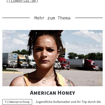
(filmportal.de)
Link
Mehr zum Thema
Slider
überspringen
und
zur
nächsten
Sprungmarke
springen
"
"
American Honey
Jugendliche Außenseiter und ihr Trip durch die
Kategorie:
Filmbesprechung