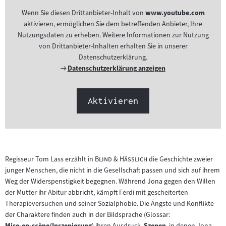
Wenn Sie diesen Drittanbieter-Inhalt von
www.youtube.com
aktivieren, ermöglichen Sie dem betreffenden Anbieter, Ihre
Nutzungsdaten zu erheben. Weitere Informationen zur Nutzung
von Drittanbieter-Inhalten erhalten Sie in unserer
Datenschutzerklärung.
Externer
Datenschutzerklärung anzeigen
Link:
Aktivieren
"
"
Regisseur Tom Lass erzählt in
Blind & Hässlich
die Geschichte zweier
junger Menschen, die nicht in die Gesellschaft passen und sich auf ihrem
Weg der Widerspenstigkeit begegnen. Während Jona gegen den Willen
der Mutter ihr Abitur abbricht, kämpft Ferdi mit gescheiterten
Therapieversuchen und seiner Sozialphobie. Die Ängste und Konflikte
der Charaktere finden auch in der Bildsprache (Glossar:
Mise-en-scène/Inszenierung
) ihren Ausdruck.
Szenen
, in denen Jona