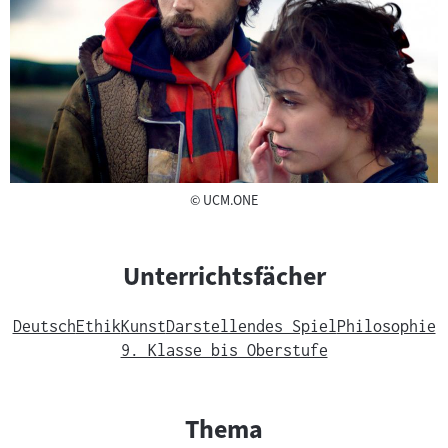
Copyright
©
UCM.ONE
Unterrichtsfächer
Deutsch
Ethik
Kunst
Darstellendes Spiel
Philosophie
9. Klasse bis Oberstufe
Thema