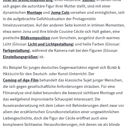
Zum
Zum
sich gegen die autoritäre Figur ihrer Mutter stellt, sind mit einer
Inhalt:
Inhalt:
dynamischen
Montage
und
Jump Cuts
versehen und ermöglichen, sich
Zum
Zum
in die aufgebrachte Gefühlssituation der Protagonistin
Inhalt:
Inhalt:
hineinzuversetzen. Auf der anderen Seite kommt in intimen Momenten,
etwa wenn Jona und ihre blinde Cousine Cécile sich Halt geben, eine
poetische
Bildkomposition
zum Vorschein, ausgelöst durch warmes
Zum
Licht (Glossar:
Licht und Lichtgestaltung
) und helle Farben (Glossar:
Inhalt:
Zum
Farbgestaltung
), während die Kamera nah bei den Figuren (Glossar:
Zum
Inhalt:
Einstellungsgrößen
) ist.
Inhalt:
Zum
Inhalt:
"
Als Beispiel für junges deutsches Gegenwartskino eignet sich
Blind &
"
Hässlich
für den Deutsch- oder Kunst-Unterricht. Der
Coming-of-Age-Film
behandelt das klassische Sujet junger Menschen,
Zum
die sich gegen gesellschaftliche Anforderungen sträuben. Für eine
Inhalt:
Filmanalyse sind dabei besonders die bewusst sichtbare Montage und
das weitgehend improvisierte Schauspiel interessant. Die
Auseinandersetzung mit dem Leben mit Behinderungen dient zwar vor
allem der erzählerischen Grundkonstellation einer ungewöhnlichen
Liebesgeschichte, doch die Figur der Cécile eröffnet auch eine
komplexere Sichtweise. Herausforderungen, mit denen sie als blinde