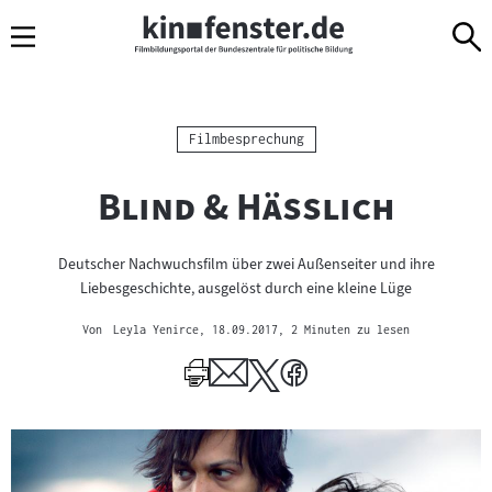
Sprungmarken
Direkt
Direkt
Navigation
zum
zur
Inhalt
Navigation
am
Seitenende
Kategorie:
Filmbesprechung
"
"
Blind & Hässlich
Deutscher Nachwuchsfilm über zwei Außenseiter und ihre
Liebesgeschichte, ausgelöst durch eine kleine Lüge
Von
Leyla Yenirce
, 18.09.2017
, 2 Minuten zu lesen