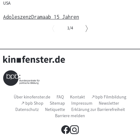
USA
Adoleszenz
Drama
ab 15 Jahren
von
1
/4
Slider
überspringen
und
zur
vorgelagerten
Sprungmarke
springen
Seitenfußnavigation
(Link
Über kinofenster.de
FAQ
Kontakt
bpb Filmbildung
öffnet
(Link
bpb Shop
Sitemap
Impressum
Newsletter
im
öffnet
Datenschutz
Netiquette
Erklärung zur Barrierefreiheit
neuen
im
Fenster)
Barriere melden
neuen
Fenster)