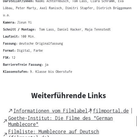
Darsteller/innen:
Naomi Achternbusch, Tom Lass, Clara Schramm, Eva
Löbau, Peter Marty, Axel Ranisch, Dimitri Stapfer, Dietrich Brüggemann
u.a.
Kamera:
Jieun Yi
Schnitt / Montage:
Tom Lass, Daniel Hacker, Maja Tennstedt
Laufzeit:
100 Min.
Fassung:
deutsche Originalfassung
Format:
Digital, Farbe
FSK:
12
Barrierefreie Fassung:
ja
Klassenstufen:
9. Klasse bis Oberstufe
Weiterführende Links
External
External
Informationen vom Filmlabel
filmportal.de
Link
Link
Goethe-Institut: Die Filme des "German
External
Mumblecore"
Link
Filmliste: Mumblecore auf Deutsch
External