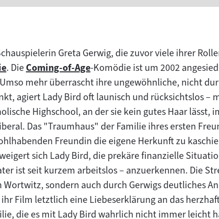
chauspielerin Greta Gerwig, die zuvor viele ihrer Rolle
ie
. Die
Coming-of-Age
-Komödie ist um 2002 angesiede
m
Zum
. Umso mehr überrascht ihre ungewöhnliche, nicht d
lt:
Inhalt:
nkt, agiert Lady Bird oft launisch und rücksichtslos –
holische Highschool, an der sie kein gutes Haar lässt, i
liberal. Das "Traumhaus" der Familie ihres ersten Freu
wohlhabenden Freundin die eigene Herkunft zu kaschie
weigert sich Lady Bird, die prekäre finanzielle Situati
ter ist seit kurzem arbeitslos – anzuerkennen. Die S
en Wortwitz, sondern auch durch Gerwigs deutliches An
 ihr Film letztlich eine Liebeserklärung an das herzh
e, die es mit Lady Bird wahrlich nicht immer leicht h