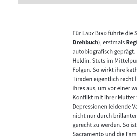
"
"
Für
Lady Bird
führte die S
Drehbuch
), erstmals
Reg
Zum
Zu
autobiografisch geprägt
Inhalt:
Inha
Heldin. Stets im Mittelpu
Folgen. So wirkt ihre kat
Tiraden eigentlich recht 
ihres aus, um vor einer 
Konflikt mit ihrer Mutter 
Depressionen leidende Va
nicht nur durch brillant
gerecht zu werden. So ist
Sacramento und die Famili