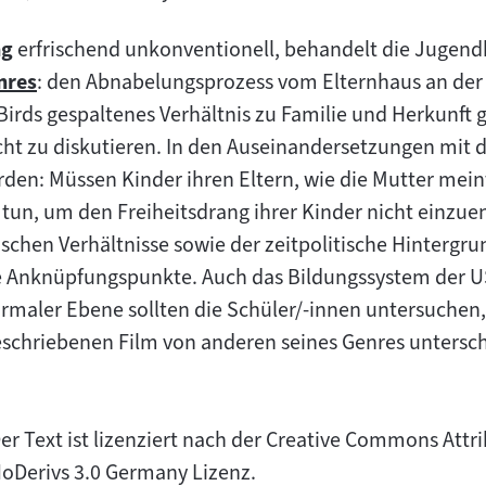
ng
erfrischend unkonventionell, behandelt die Jugen
nres
: den Abnabelungsprozess vom Elternhaus an der
m
rds gespaltenes Verhältnis zu Familie und Herkunft g
alt:
ht zu diskutieren. In den Auseinandersetzungen mit 
den: Müssen Kinder ihren Eltern, wie die Mutter mein
 tun, um den Freiheitsdrang ihrer Kinder nicht einzue
chen Verhältnisse sowie der zeitpolitische Hintergru
ere Anknüpfungspunkte. Auch das Bildungssystem der 
ormaler Ebene sollten die Schüler/-innen untersuche
eschriebenen Film von anderen seines Genres untersch
er Text ist lizenziert nach der Creative Commons At
oDerivs 3.0 Germany Lizenz.