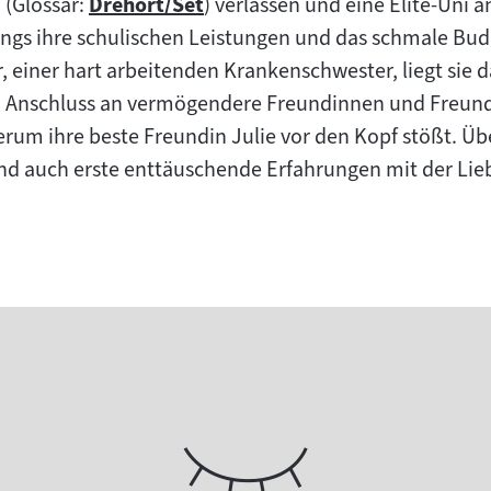
(Glossar:
Drehort/Set
) verlassen und eine Elite-Uni 
Zum
ngs ihre schulischen Leistungen und das schmale Budg
Inhalt:
 einer hart arbeitenden Krankenschwester, liegt sie da
ird Anschluss an vermögendere Freundinnen und Freun
erum ihre beste Freundin Julie vor den Kopf stößt. Üb
 auch erste enttäuschende Erfahrungen mit der Liebe