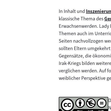
In Inhalt und
Inszenieru
Zum
klassische Thema des
Ge
Inhalt:
Zu
Erwachsenwerden. Lady Bi
Inh
Themen auch im Unterric
Seiten nachvollzogen wer
sollten Eltern umgekehrt
Gegensätze, die ökonomis
Irak-Kriegs bilden weit
verglichen werden. Auf f
weiblicher Perspektive g
D
N