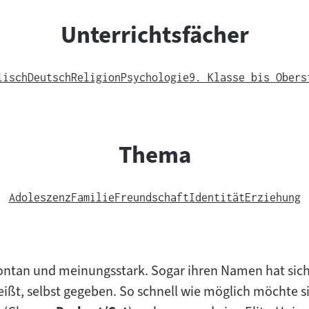
Unterrichtsfächer
lisch
Deutsch
Religion
Psychologie
9. Klasse bis Obers
Thema
Adoleszenz
Familie
Freundschaft
Identität
Erziehung
pontan und meinungsstark. Sogar ihren Namen hat sich 
heißt, selbst gegeben. So schnell wie möglich möchte si