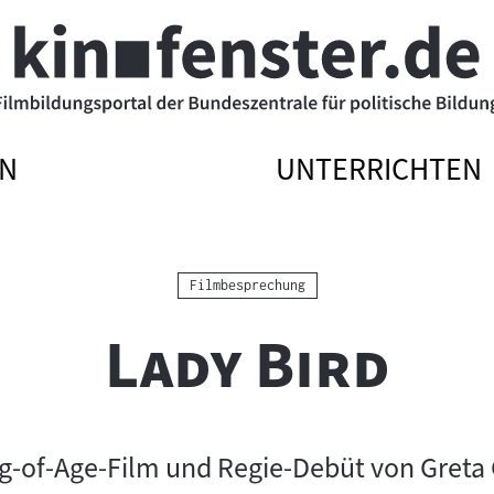
N
UNTERRICHTEN
ATIONSMENÜ
ATIONSMENÜ
NAVIGATIONSME
NAVIGATIONSME
N
SSEN
ÖFFNEN
SCHLIESSEN
Kategorie:
Filmbesprechung
"
"
Lady Bird
-of-Age-Film und Regie-Debüt von Greta