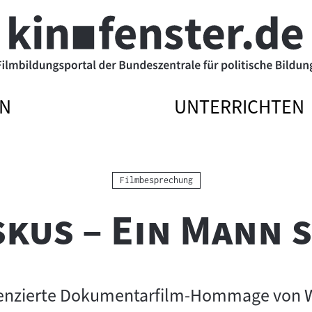
N
UNTERRICHTEN
ATIONSMENÜ
ATIONSMENÜ
NAVIGATIONSME
NAVIGATIONSME
N
SSEN
ÖFFNEN
SCHLIESSEN
Kategorie:
Filmbesprechung
skus – Ein Mann 
renzierte Dokumentarfilm-Hommage von