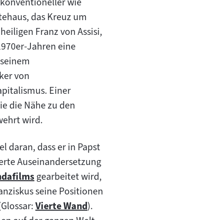
konventioneller wie
stehaus, das Kreuz um
eiligen Franz von Assisi,
 1970er-Jahren eine
n seinem
iker von
pitalismus. Einer
ie die Nähe zu den
wehrt wird.
l daran, dass er in Papst
zierte Auseinandersetzung
dafilms
gearbeitet wird,
ranziskus seine Positionen
(Glossar:
Vierte Wand
).
Zum