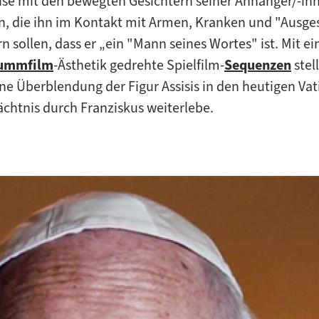
se mit den bewegten Gesichtern seiner Anhänger/-inn
rn, die ihn im Kontakt mit Armen, Kranken und "Ausg
n sollen, dass er „ein "Mann seines Wortes" ist. Mit ei
ummfilm
-Ästhetik gedrehte Spielfilm-
Sequenzen
stel
um
Zum
ine Überblendung der Figur Assisis in den heutigen Vati
halt:
Inhalt:
chtnis durch Franziskus weiterlebe.