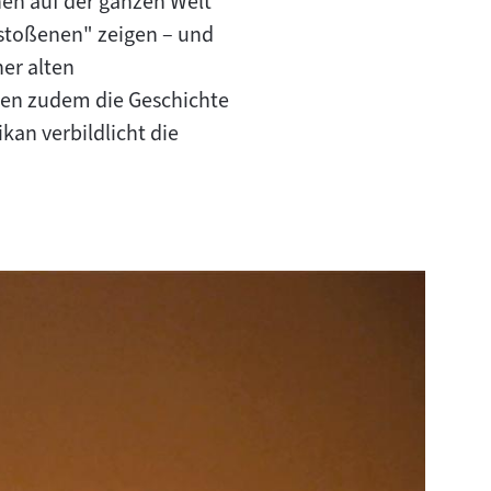
en auf der ganzen Welt
Inhalt:
estoßenen" zeigen – und
ner alten
len zudem die Geschichte
kan verbildlicht die