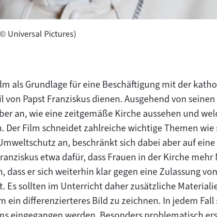
(© Universal Pictures)
lm als Grundlage für eine Beschäftigung mit der katho
l von Papst Franziskus dienen. Ausgehend von seinen
über an, wie eine zeitgemäße Kirche aussehen und welc
 Der Film schneidet zahlreiche wichtige Themen wie s
mweltschutz an, beschränkt sich dabei aber auf eine 
 Franziskus etwa dafür, dass Frauen in der Kirche meh
, dass er sich weiterhin klar gegen eine Zulassung vo
t. Es sollten im Unterricht daher zusätzliche Materia
in differenzierteres Bild zu zeichnen. In jedem Fall so
lms eingegangen werden. Besonders problematisch ersc