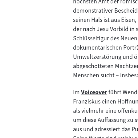
höchsten Amt der römisch
demonstrativer Bescheide
seinen Hals ist aus Eisen
der nach Jesu Vorbild in
Schlüsselfigur des Neuen
dokumentarischen Porträ
Umweltzerstörung und ök
abgeschotteten Machtzent
Menschen sucht – insbeso
Im
Voiceover
führt Wende
Zum
Franziskus einen Hoffnung
Inhalt:
als vielmehr eine offenk
um diese Auffassung zu st
aus und adressiert das P