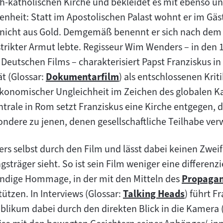
-katholischen Kirche und bekleidet es mit ebenso un
nheit: Statt im Apostolischen Palast wohnt er im Gä
, nicht aus Gold. Demgemäß benennt er sich nach dem h
 strikter Armut lebte. Regisseur Wim Wenders – in den
 Deutschen Films – charakterisiert Papst Franziskus i
t (Glossar:
Dokumentarfilm
) als entschlossenen Krit
Zum
onomischer Ungleichheit im Zeichen des globalen Ka
Inhalt:
rale in Rom setzt Franziskus eine Kirche entgegen, d
ndere zu jenen, denen gesellschaftliche Teilhabe ver
rs selbst durch den Film und lässt dabei keinen Zweife
sträger sieht. So ist sein Film weniger eine differen
undige Hommage, in der mit den Mitteln des
Propagan
Zum
ützen. In Interviews (Glossar:
Talking Heads
) führt F
Zum
Inhalt:
ublikum dabei durch den direkten Blick in die Kamera 
Inhalt: