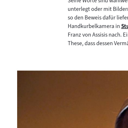
Seine Worte sind wahlwei
unterlegt oder mit Bilde
so den Beweis dafür liefer
Handkurbelkamera in
St
Z
Franz von Assisis nach. E
In
These, dass dessen Vermä