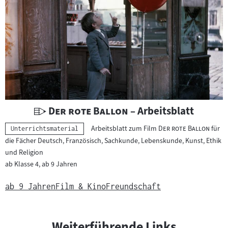
U
"
"
Der rote Ballon
– Arbeitsblatt
n
"
"
Arbeitsblatt zum Film
Der rote Ballon
für
Kategorie:
Unterrichtsmaterial
t
die Fächer Deutsch, Französisch, Sachkunde, Lebenskunde, Kunst, Ethik
e
und Religion
r
ab Klasse 4, ab 9 Jahren
r
i
ab 9 Jahren
Film & Kino
Freundschaft
c
h
t
Weiterführende Links