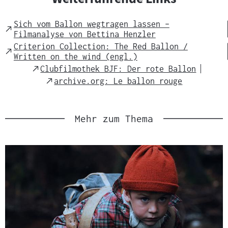
s
m
Sich vom Ballon wegtragen lassen –
External
a
Filmanalyse von Bettina Henzler
Link
t
Criterion Collection: The Red Ballon /
External
Written on the wind (engl.)
e
Link
External
Clubfilmothek BJF: Der rote Ballon
r
Link
External
archive.org: Le ballon rouge
i
Link
a
l
Mehr zum Thema
:
Slider
überspringen
und
zur
nächsten
Sprungmarke
springen