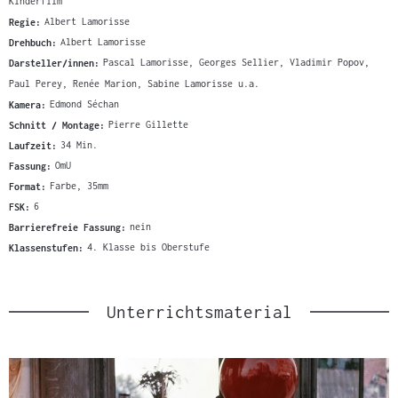
Kinderfilm
Regie:
Albert Lamorisse
Drehbuch:
Albert Lamorisse
Darsteller/innen:
Pascal Lamorisse, Georges Sellier, Vladimir Popov,
Paul Perey, Renée Marion, Sabine Lamorisse u.a.
Kamera:
Edmond Séchan
Schnitt / Montage:
Pierre Gillette
Laufzeit:
34 Min.
Fassung:
OmU
Format:
Farbe, 35mm
FSK:
6
Barrierefreie Fassung:
nein
Klassenstufen:
4. Klasse bis Oberstufe
Unterrichtsmaterial