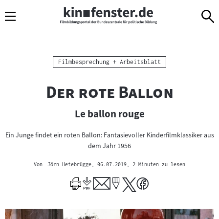
Sprungmarken
Direkt
Direkt
Navigation
zum
zur
Inhalt
Navigation
am
Seitenende
Kategorie:
Filmbesprechung + Arbeitsblatt
"
"
Der rote Ballon
Le ballon rouge
Ein Junge findet ein roten Ballon: Fantasievoller Kinderfilmklassiker aus
dem Jahr 1956
Von
Jörn Hetebrügge
, 06.07.2019
, 2 Minuten zu lesen