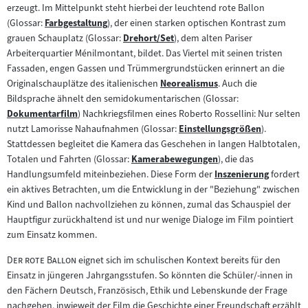
erzeugt. Im Mittelpunkt steht hierbei der leuchtend rote Ballon
(Glossar:
Farbgestaltung
), der einen starken optischen Kontrast zum
Zum
grauen Schauplatz (Glossar:
Drehort/Set
), dem alten Pariser
Inhalt:
Zum
Arbeiterquartier Ménilmontant, bildet. Das Viertel mit seinen tristen
Inhalt:
Fassaden, engen Gassen und Trümmergrundstücken erinnert an die
Originalschauplätze des italienischen
Neorealismus
. Auch die
Zum
Bildsprache ähnelt den semidokumentarischen (Glossar:
Inhalt:
Dokumentarfilm
) Nachkriegsfilmen eines Roberto Rossellini: Nur selten
Zum
nutzt Lamorisse Nahaufnahmen (Glossar:
Einstellungsgrößen
).
Inhalt:
Zum
Stattdessen begleitet die Kamera das Geschehen in langen Halbtotalen,
Inhalt:
Totalen und Fahrten (Glossar:
Kamerabewegungen
), die das
Zum
Handlungsumfeld miteinbeziehen. Diese Form der
Inszenierung
fordert
Inhalt:
Zum
ein aktives Betrachten, um die Entwicklung in der "Beziehung" zwischen
Inhalt:
Kind und Ballon nachvollziehen zu können, zumal das Schauspiel der
Hauptfigur zurückhaltend ist und nur wenige Dialoge im Film pointiert
zum Einsatz kommen.
"
"
Der rote Ballon
eignet sich im schulischen Kontext bereits für den
Einsatz in jüngeren Jahrgangsstufen. So könnten die Schüler/-innen in
den Fächern Deutsch, Französisch, Ethik und Lebenskunde der Frage
nachgehen, inwieweit der Film die Geschichte einer Freundschaft erzählt