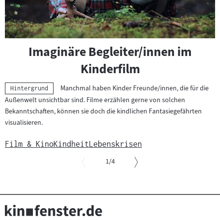
Imaginäre Begleiter/innen im
Kinderfilm
Manchmal haben Kinder Freunde/innen, die für die
Kategorie:
Hintergrund
Außenwelt unsichtbar sind. Filme erzählen gerne von solchen
Bekanntschaften, können sie doch die kindlichen Fantasiegefährten
visualisieren.
Film & Kino
Kindheit
Lebenskrisen
von
1
/4
Slider
überspringen
und
zur
vorgelagerten