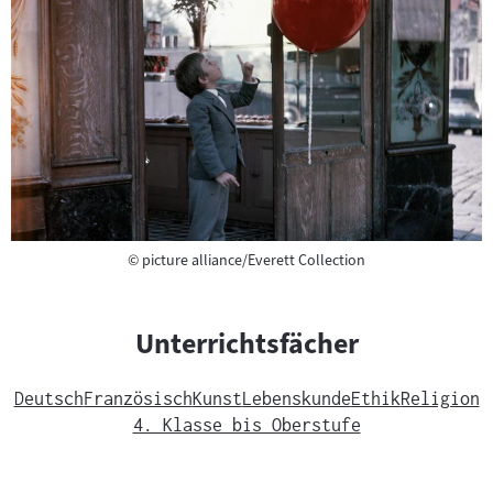
Copyright
©
picture alliance/Everett Collection
Unterrichtsfächer
Deutsch
Französisch
Kunst
Lebenskunde
Ethik
Religion
4. Klasse bis Oberstufe