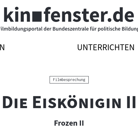
N
UNTERRICHTEN
ATIONSMENÜ
ATIONSMENÜ
NAVIGATIONSME
NAVIGATIONSME
N
SSEN
ÖFFNEN
SCHLIESSEN
Kategorie:
Filmbesprechung
"
Die Eiskönigin II
Frozen II