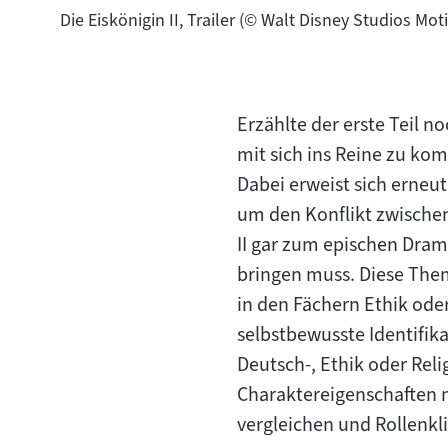
Die Eiskönigin II, Trailer (© Walt Disney Studios Mo
Erzählte der erste Teil 
mit sich ins Reine zu ko
Dabei erweist sich erneu
um den Konflikt zwische
"
II
gar zum epischen Drama,
bringen muss. Diese Them
in den Fächern Ethik ode
selbstbewusste Identifik
Deutsch-, Ethik oder Reli
Charaktereigenschaften 
vergleichen und Rollenkli