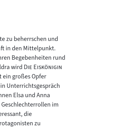
äfte zu beherrschen und
ft in den Mittelpunkt.
wahren Begebenheiten rund
"
ldra wird
Die Eiskönigin
t ein großes Opfer
ein Unterrichtsgespräch
innen Elsa und Anna
t Geschlechterrollen im
eressant, die
rotagonisten zu