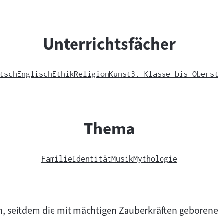
Unterrichtsfächer
tsch
Englisch
Ethik
Religion
Kunst
3. Klasse bis Obers
Thema
Familie
Identität
Musik
Mythologie
n, seitdem die mit mächtigen Zauberkräften geborene 