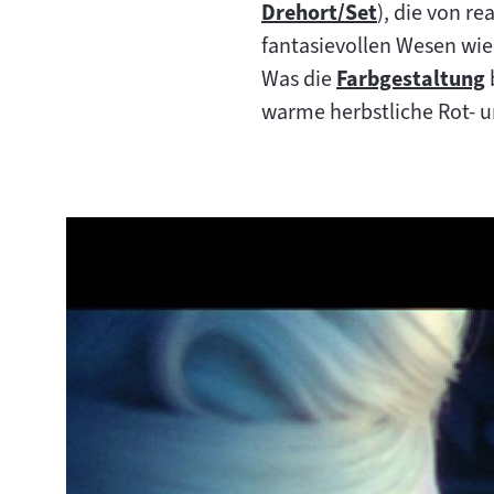
Drehort/Set
), die von r
Inhalt:
Zum
fantasievollen Wesen wie
Inhalt:
Was die
Farbgestaltung
Zum
warme herbstliche Rot- u
Inhalt: