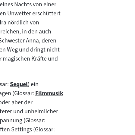
 eines Nachts von einer
gen Unwetter erschüttert
dra nördlich von
greichen, in den auch
 Schwester Anna, deren
en Weg und dringt nicht
er magischen Kräfte und
sar:
Sequel
) ein
Zum
agen (Glossar:
Filmmusik
Inhalt:
Zum
oder aber der
Inhalt:
terer und unheimlicher
 Spannung (Glossar:
ten Settings (Glossar: