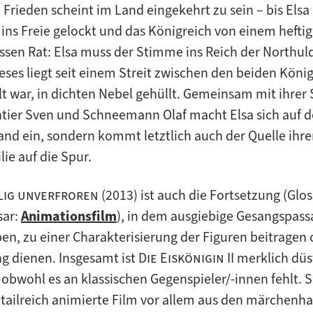
Frieden scheint im Land eingekehrt zu sein – bis Elsa
ns Freie gelockt und das Königreich von einem hefti
issen Rat: Elsa muss der Stimme ins Reich der Northul
eses liegt seit einem Streit zwischen den beiden Köni
lt war, in dichten Nebel gehüllt. Gemeinsam mit ihrer
ntier Sven und Schneemann Olaf macht Elsa sich auf d
and ein, sondern kommt letztlich auch der Quelle ihr
lie auf die Spur.
"
llig unverfroren
(2013) ist auch die Fortsetzung (Glos
sar:
Animationsfilm
), in dem ausgiebige Gesangspass
Zum
en, zu einer Charakterisierung der Figuren beitragen 
Inhalt:
"
"
g dienen. Insgesamt ist
Die Eiskönigin II
merklich düs
l, obwohl es an klassischen Gegenspieler/-innen fehlt.
etailreich animierte Film vor allem aus den märchenhaf