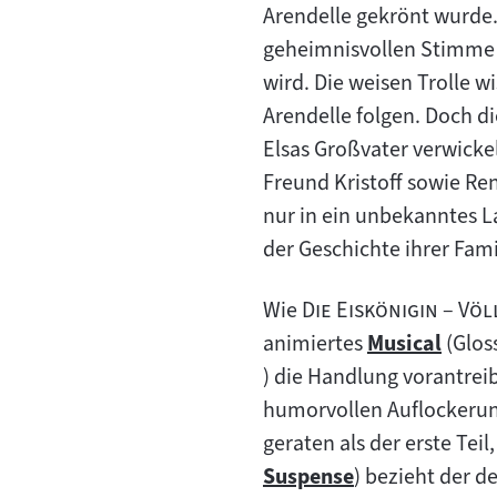
Arendelle gekrönt wurde. 
geheimnisvollen Stimme i
wird. Die weisen Trolle w
Arendelle folgen. Doch di
Elsas Großvater verwicke
Freund Kristoff sowie Re
nur in ein unbekanntes L
der Geschichte ihrer Fami
"
Wie
Die Eiskönigin – Vö
animiertes
Musical
(Glos
Zum
) die Handlung vorantreib
Inhalt:
humorvollen Auflockerun
geraten als der erste Tei
Suspense
) bezieht der d
Zum