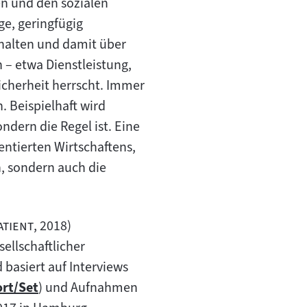
en und den sozialen
e, geringfügig
rhalten und damit über
n – etwa Dienstleistung,
Sicherheit herrscht. Immer
 Beispielhaft wird
ndern die Regel ist. Eine
entierten Wirtschaftens,
n, sondern auch die
"
atient
, 2018)
ellschaftlicher
basiert auf Interviews
rt/Set
) und Aufnahmen