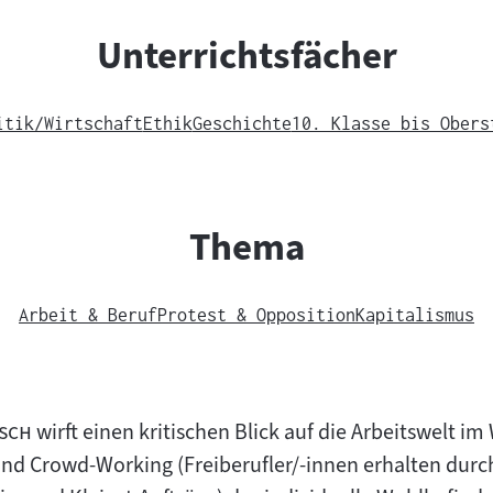
Unterrichtsfächer
itik/Wirtschaft
Ethik
Geschichte
10. Klasse bis Obers
Thema
Arbeit & Beruf
Protest & Opposition
Kapitalismus
"
sch
wirft einen kritischen Blick auf die Arbeitswelt im
nd Crowd-Working (Freiberufler/-innen erhalten durc