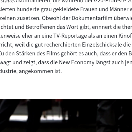
stalten
kombinieren, die während der G20-Proteste 
Inhal
isierten hunderte grau gekleidete Frauen und Männer w
elnen zusetzen. Obwohl der Dokumentarfilm überwie
chtet und Betroffenen das Wort gibt, erinnert die th
nweise eher an eine TV-Reportage als an einen Kinof
icht, weil die gut recherchierten Einzelschicksale di
u den Stärken des Films gehört es auch, dass er den B
wagt und zeigt, dass die New Economy längst auch jens
ndustrie, angekommen ist.