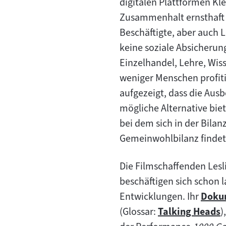
digitalen Plattformen Kle
Zusammenhalt ernsthaft 
Beschäftigte, aber auch 
keine soziale Absicherung
Einzelhandel, Lehre, Wiss
weniger Menschen profiti
aufgezeigt, dass die Aus
mögliche Alternative bie
bei dem sich in der Bila
Gemeinwohlbilanz findet
Die Filmschaffenden Lesl
beschäftigen sich schon l
Entwicklungen. Ihr
Doku
Zum
(Glossar:
Talking Heads
)
Zum
Inhalt