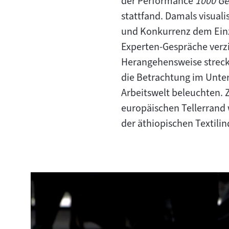
der Performance
1000 Ge
Inhalt:
stattfand. Damals visual
und Konkurrenz dem Einz
Experten-Gespräche verzi
Herangehensweise strecke
die Betrachtung im Unterr
Arbeitswelt beleuchten. Z
europäischen Tellerrand 
der äthiopischen Textili