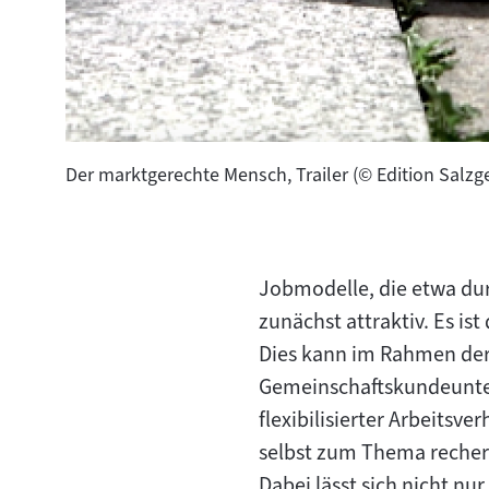
Der marktgerechte Mensch, Trailer (© Edition Salzg
Jobmodelle, die etwa dur
zunächst attraktiv. Es is
Dies kann im Rahmen der B
Gemeinschaftskundeunterr
flexibilisierter Arbeits
selbst zum Thema recher
Dabei lässt sich nicht nu