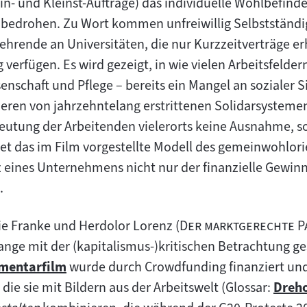
in- und Kleinst-Aufträge) das individuelle Wohlbefind
bedrohen. Zu Wort kommen unfreiwillig Selbstständig
Lehrende an Universitäten, die nur Kurzzeitverträge e
 verfügen. Es wird gezeigt, in wie vielen Arbeitsfelder
enschaft und Pflege – bereits ein Mangel an sozialer 
eren von jahrzehntelang erstrittenen Solidarsystemen.
beutung der Arbeitenden vielerorts keine Ausnahme, so
tet das im Film vorgestellte Modell des gemeinwohlori
nz eines Unternehmens nicht nur der finanzielle Gewin
.
"
ie Franke und Herdolor Lorenz (
Der marktgerechte P
ange mit der (kapitalismus-)kritischen Betrachtung ges
mentarfilm
wurde durch Crowdfunding finanziert und 
, die sie mit Bildern aus der Arbeitswelt (Glossar:
Dreho
:
Zum