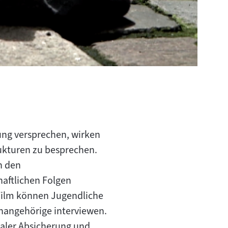
ung versprechen, wirken
trukturen zu besprechen.
n den
haftlichen Folgen
 Film können Jugendliche
nangehörige interviewen.
zialer Absicherung und