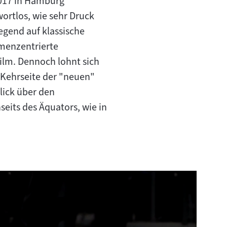
2017 in Hamburg
t:
ortlos, wie sehr Druck
gend auf klassische
emenzentrierte
ilm. Dennoch lohnt sich
e Kehrseite der "neuen"
lick über den
eits des Äquators, wie in