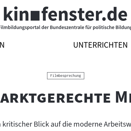
N
UNTERRICHTEN
ATIONSMENÜ
ATIONSMENÜ
NAVIGATIONSME
NAVIGATIONSME
N
SSEN
ÖFFNEN
SCHLIESSEN
Kategorie:
Filmbesprechung
marktgerechte M
n kritischer Blick auf die moderne Arbeitsw