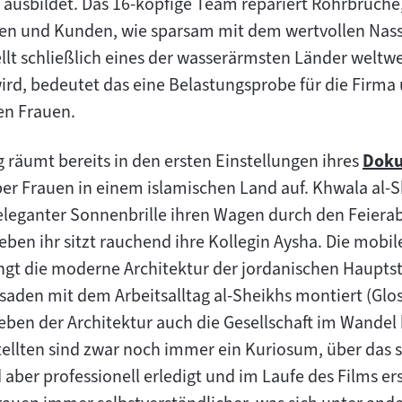
 ausbildet. Das 16-köpfige Team repariert Rohrbrüche,
nen und Kunden, wie sparsam mit dem wertvollen Na
llt schließlich eines der wasserärmsten Länder weltwei
ird, bedeutet das eine Belastungsprobe für die Firma 
en Frauen.
 räumt bereits in den ersten Einstellungen ihres
Doku
Zum
ber Frauen in einem islamischen Land auf. Khwala al-S
Inhal
eleganter Sonnenbrille ihren Wagen durch den Feier
Neben ihr sitzt rauchend ihre Kollegin Aysha. Die mobi
ängt die moderne Architektur der jordanischen Haupts
aden mit dem Arbeitsalltag al-Sheikhs montiert (Glo
neben der Architektur auch die Gesellschaft im Wandel
tellten sind zwar noch immer ein Kuriosum, über das 
d aber professionell erledigt und im Laufe des Films er