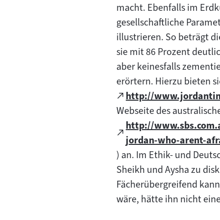
macht. Ebenfalls im Erdku
gesellschaftliche Parame
illustrieren. So beträgt 
sie mit 86 Prozent deutli
aber keinesfalls zementie
erörtern. Hierzu bieten s
Zum
http://www.jordanti
(öffnet
externen
Webseite des australisch
im
Inhalt:
http://www.sbs.com.a
neuen
Zum
(öffnet
jordan-who-arent-afra
Tab)
externen
im
) an. Im Ethik- und Deuts
Inhalt:
neuen
Sheikh und Aysha zu disku
Tab)
Fächerübergreifend kann
wäre, hätte ihn nicht ei