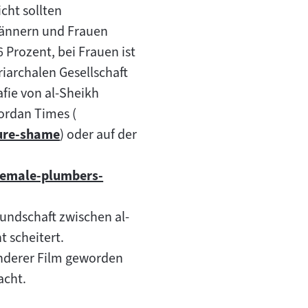
cht sollten
Männern und Frauen
 Prozent, bei Frauen ist
riarchalen Gesellschaft
afie von al-Sheikh
Jordan Times (
ure-shame
) oder auf der
female-plumbers-
eundschaft zwischen al-
t scheitert.
nderer Film geworden
acht.