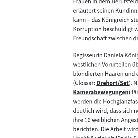
Frauen in dem Berufsfeld
erläutert seinen Kundin
kann – das Königreich ste
Korruption beschuldigt w
Freundschaft zwischen d
Regisseurin Daniela König
westlichen Vorurteilen ü
blondierten Haaren und 
(Glossar:
Drehort/Set
). 
Zum
Kamerabewegungen
) f
Zum
Inhalt:
werden die Hochglanzfass
Inhalt:
deutlich wird, dass sich 
ihre 16 weiblichen Anges
berichten. Die Arbeit wir