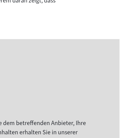
erem daran zeigt, dass
e dem betreffenden Anbieter, Ihre
halten erhalten Sie in unserer