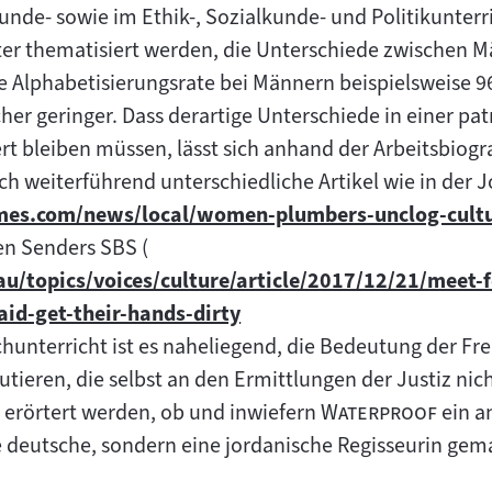
nde- sowie im Ethik-, Sozialkunde- und Politikunterri
ter thematisiert werden, die Unterschiede zwischen 
die Alphabetisierungsrate bei Männern beispielsweise 96
cher geringer. Dass derartige Unterschiede in einer pat
rt bleiben müssen, lässt sich anhand der Arbeitsbiogr
ich weiterführend unterschiedliche Artikel wie in der 
mes.com/news/local/women-plumbers-unclog-cult
en Senders SBS (
u/topics/voices/culture/article/2017/12/21/meet-
id-get-their-hands-dirty
chunterricht ist es naheliegend, die Bedeutung der Fr
tieren, die selbst an den Ermittlungen der Justiz nich
"
"
 erörtert werden, ob und inwiefern
Waterproof
ein a
ne deutsche, sondern eine jordanische Regisseurin gem