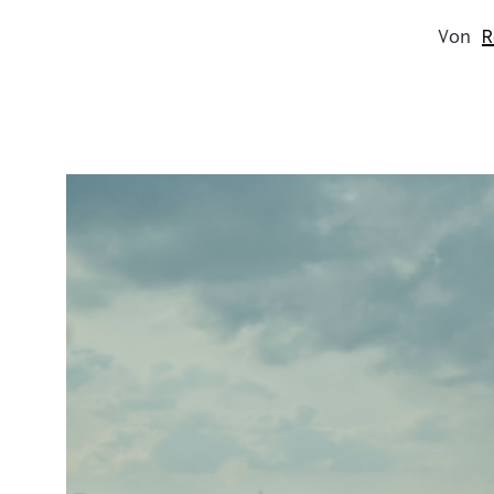
Von
R