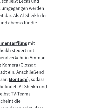
 schließt Lecks und
ss umgegangen werden
t dar. Als Al-Sheikh der
und ebenso für die
mentarfilms
mit
heikh steuert mit
t:
abendverkehr in Amman
le Kamera (Glossar:
tadt ein. Anschließend
ssar:
Montage
), sodass
Zum
 befindet. Al-Sheikh und
Inhalt:
selbst TV-Teams
scheint die