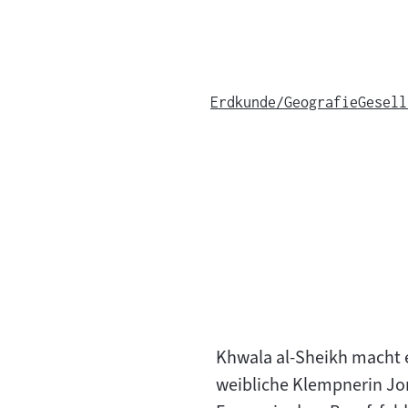
Erdkunde/Geografie
Gesell
Khwala al-Sheikh macht e
weibliche Klempnerin Jord