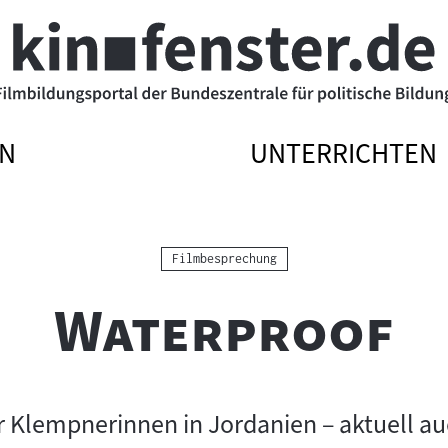
N
UNTERRICHTEN
ATIONSMENÜ
ATIONSMENÜ
NAVIGATIONSME
NAVIGATIONSME
N
SSEN
ÖFFNEN
SCHLIESSEN
Kategorie:
Filmbesprechung
"
"
Waterproof
 Klempnerinnen in Jordanien – aktuell au