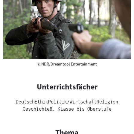
Copyright
©
NDR/Dreamtool Entertainment
Unterrichtsfächer
Deutsch
Ethik
Politik/Wirtschaft
Religion
Geschichte
8. Klasse bis Oberstufe
Thema