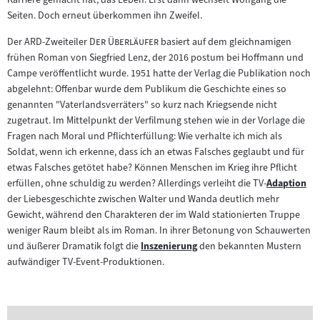
Seiten. Doch erneut überkommen ihn Zweifel.
"
"
Der ARD-Zweiteiler
Der Überläufer
basiert auf dem gleichnamigen
frühen Roman von Siegfried Lenz, der 2016 postum bei Hoffmann und
Campe veröffentlicht wurde. 1951 hatte der Verlag die Publikation noch
abgelehnt: Offenbar wurde dem Publikum die Geschichte eines so
genannten "Vaterlandsverräters" so kurz nach Kriegsende nicht
zugetraut. Im Mittelpunkt der Verfilmung stehen wie in der Vorlage die
Fragen nach Moral und Pflichterfüllung: Wie verhalte ich mich als
Soldat, wenn ich erkenne, dass ich an etwas Falsches geglaubt und für
etwas Falsches getötet habe? Können Menschen im Krieg ihre Pflicht
erfüllen, ohne schuldig zu werden? Allerdings verleiht die TV-
Adaption
Zum
der Liebesgeschichte zwischen Walter und Wanda deutlich mehr
Inhalt:
Gewicht, während den Charakteren der im Wald stationierten Truppe
weniger Raum bleibt als im Roman. In ihrer Betonung von Schauwerten
und äußerer Dramatik folgt die
Inszenierung
den bekannten Mustern
Zum
aufwändiger TV-Event-Produktionen.
Inhalt: