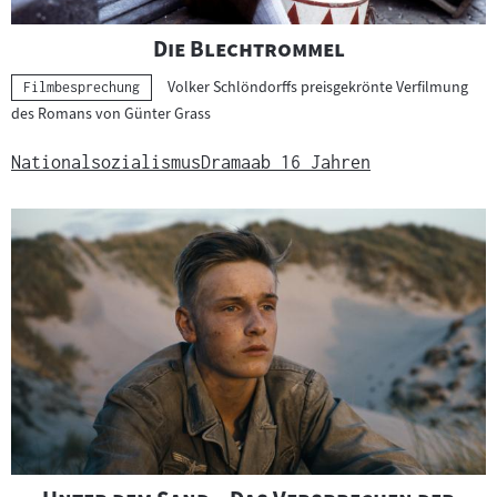
"
"
Die Blechtrommel
Volker Schlöndorffs preisgekrönte Verfilmung
Kategorie:
Filmbesprechung
des Romans von Günter Grass
Nationalsozialismus
Drama
ab 16 Jahren