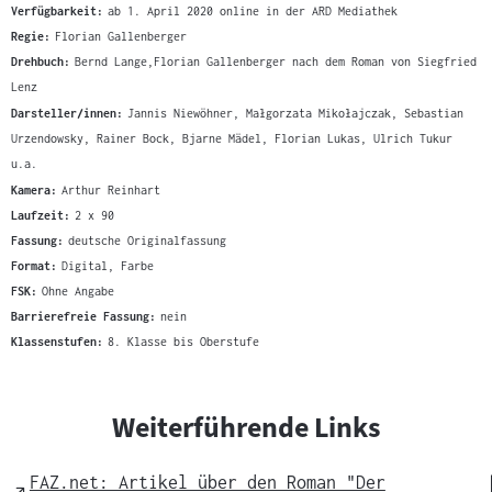
Verfügbarkeit:
ab 1. April 2020 online in der ARD Mediathek
Regie:
Florian Gallenberger
Drehbuch:
Bernd Lange,Florian Gallenberger nach dem Roman von Siegfried
Lenz
Darsteller/innen:
Jannis Niewöhner, Małgorzata Mikołajczak, Sebastian
Urzendowsky, Rainer Bock, Bjarne Mädel, Florian Lukas, Ulrich Tukur
u.a.
Kamera:
Arthur Reinhart
Laufzeit:
2 x 90
Fassung:
deutsche Originalfassung
Format:
Digital, Farbe
FSK:
Ohne Angabe
Barrierefreie Fassung:
nein
Klassenstufen:
8. Klasse bis Oberstufe
Weiterführende Links
FAZ.net: Artikel über den Roman "Der
External