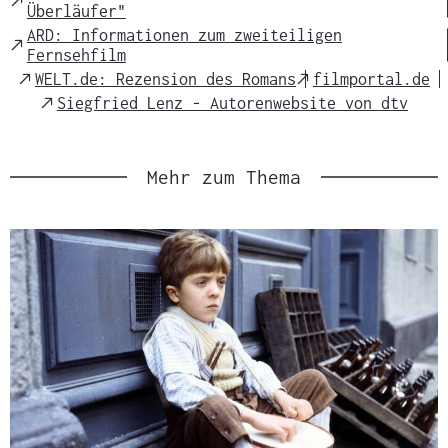
Überläufer"
Link
ARD: Informationen zum zweiteiligen
External
Fernsehfilm
Link
External
External
WELT.de: Rezension des Romans
filmportal.de
Link
Link
External
Siegfried Lenz - Autorenwebsite von dtv
Link
Mehr zum Thema