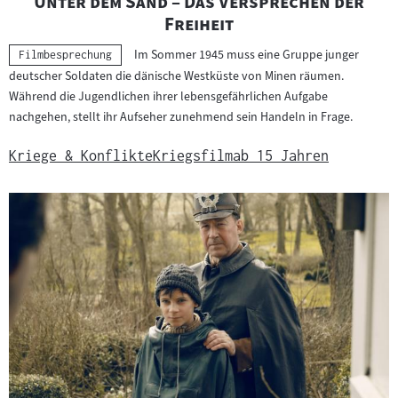
"
Unter dem Sand – Das Versprechen der
"
Freiheit
Im Sommer 1945 muss eine Gruppe junger
Kategorie:
Filmbesprechung
deutscher Soldaten die dänische Westküste von Minen räumen.
Während die Jugendlichen ihrer lebensgefährlichen Aufgabe
nachgehen, stellt ihr Aufseher zunehmend sein Handeln in Frage.
Kriege & Konflikte
Kriegsfilm
ab 15 Jahren