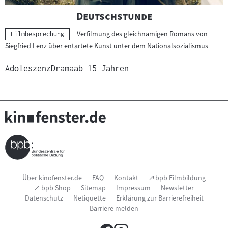
"
"
Deutschstunde
Verfilmung des gleichnamigen Romans von
Kategorie:
Filmbesprechung
Siegfried Lenz über entartete Kunst unter dem Nationalsozialismus
Adoleszenz
Drama
ab 15 Jahren
Seitenfußnavigation
(Link
Über kinofenster.de
FAQ
Kontakt
bpb Filmbildung
öffnet
(Link
bpb Shop
Sitemap
Impressum
Newsletter
im
öffnet
Datenschutz
Netiquette
Erklärung zur Barrierefreiheit
neuen
im
Fenster)
Barriere melden
neuen
Fenster)