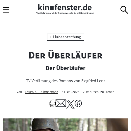
Sprungmarken
Direkt
Direkt
Navigation
zum
zur
Inhalt
Navigation
am
Seitenende
Kategorie:
Filmbesprechung
"
"
Der Überläufer
Der Überläufer
TV-Verfilmung des Romans von Siegfried Lenz
Von
Laura C. Zimmermann
, 31.03.2020
, 2 Minuten zu lesen
Mehr
zum
Author