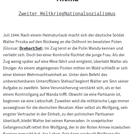
Zweiter Weltkrieg
Nationalsozialismus
Juli 1944: Nach einem Heimaturlaub macht sich der deutsche Soldat
Walter Proska auf den Rückweg an die Ostfront im besetzten Polen
(Glossar:
Drehort/Set
). Im Zug lernt er die Polin Wanda kennen und
Zum
verliebt sich. Doch bei einer Kontrolle flüchtet die junge Frau. Als der
Inhalt:
Zug wenig später auf eine Mine fährt und entgleist, überlebt Walter als
Einziger. An einem abgelegenen Posten mitten im Wald schließt er sich
einer kleinen Wehrmachtseinheit an. Unter dem Befehl des
unberechenbaren Unteroffiziers Stehauf beginnt Walter am Sinn seiner
Aufgabe zu zweifeln. Seine Verunsicherung verstärkt sich, als er bei
einem Kontrollgang auf Wanda trifft. Obwohl sie eine Partisanin ist,
beginnen sie eine Liebschaft. Zuweilen wird die militärische Lage immer
auswegloser für die deutschen Besatzer. Aber selbst als Wolfgang, sein
engster Vertrauter in der Einheit, zu den polnischen Partisanen
überläuft, bleibt Walter bei seinen Kameraden. In sowjetischer
Gefangenschaft rettet ihm Wolfgang, der in der Roten Armee inzwischen
Karriere gemacht hat, das Leben. Erst dann wechselt Wolfgang die