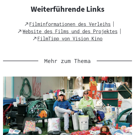
Weiterführende Links
External
Filminformationen des Verleihs
Link
External
Website des Films und des Projektes
Link
External
FilmTipp von Vision Kino
Link
Mehr zum Thema