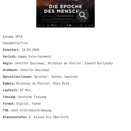
Kanada 2018
Dokumentarfilm
Kinostart:
10.09.2020
Verleih:
Happy Entertainment
Regie:
Jennifer Baichwal, Nicholas de Pencier, Edward Burtynsky
Drehbuch:
Jennifer Baichwal
Darsteller/innen:
Sprecher: Hannes Jaenicke
Kamera:
Nicholas de Pencier, Mike Reid
Laufzeit:
87 Min.
Fassung:
Deutsche Fassung
Format:
Digital, Farbe
FSK:
ohne Altersbeschränkung
Klassenstufen:
8. Klasse bis Oberstufe