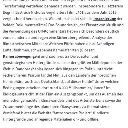
Terraforming vertiefend behandelt werden. Insbesondere zu letzterem
"
"
Begriff lässt sich Nicholas Geyrhalters Film
Erde
aus dem Jahr 2019
vergleichend heranziehen. Wie unterscheidet sich die
Inszenierung
der
Zum
beiden Dokumentarfilme? Das Sounddesign, der Einsatz von Musik und
Inhalt:
die Verwendung des Off-Kommentars heben sich besonders deutlich
voneinander ab und regen eine fächerübergreifende Analyse der
filmästhetischen Mittel an: Welchen Effekt haben die aufwändigen
Luftaufnahmen, schwebende Kamerafahrten (Glossar:
Kamerabewegungen
) und Zoom-outs? Die sozialen und
Zum
geostrategischen Hintergründe zu einer der größten Mülldeponien der
Inhalt:
Welt in Dandora (Kenia) lassen sich hingegen im Politikunterricht
recherchieren. Warum landet Müll aus den Ländern der nördlichen
Hemisphäre, auch aus Deutschland, auf dieser Halde? Unter welchen
Bedingungen arbeiten dort rund 6.000 Müllsammler/-innen? Im
Biologieunterricht ist der Film ein Ausgangspunkt, um das Ausmaß des
menschengemachten Klimawandels und des Artensterbens sowie die
Zusammenhänge des planetaren Ökosystems zu thematisieren.
Vertiefend bietet die Website "Antropocence Project" fundierte
Hintergründe und anregende Materialien on- und offline.