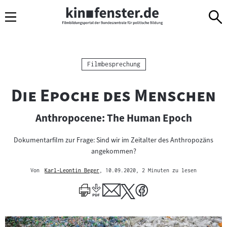
Sprungmarken
Direkt
Direkt
Navigation
zum
zur
Inhalt
Navigation
am
Seitenende
Kategorie:
Filmbesprechung
"
"
Die Epoche des Menschen
Anthropocene: The Human Epoch
Dokumentarfilm zur Frage: Sind wir im Zeitalter des Anthropozäns
angekommen?
Von
Karl-Leontin Beger
, 10.09.2020
, 2 Minuten zu lesen
Mehr
zum
Author