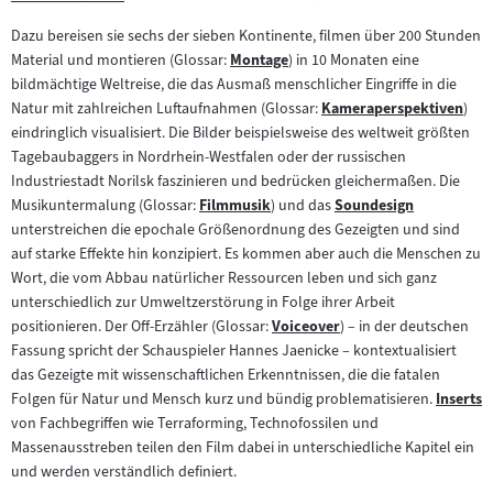
Zum
Inhalt:
Dazu bereisen sie sechs der sieben Kontinente, filmen über 200 Stunden
Material und montieren (Glossar:
Montage
) in 10 Monaten eine
Zum
bildmächtige Weltreise, die das Ausmaß menschlicher Eingriffe in die
Inhalt:
Natur mit zahlreichen Luftaufnahmen (Glossar:
Kameraperspektiven
)
Zum
eindringlich visualisiert. Die Bilder beispielsweise des weltweit größten
Inhalt:
Tagebaubaggers in Nordrhein-Westfalen oder der russischen
Industriestadt Norilsk faszinieren und bedrücken gleichermaßen. Die
Musikuntermalung (Glossar:
Filmmusik
) und das
Soundesign
Zum
Zum
unterstreichen die epochale Größenordnung des Gezeigten und sind
Inhalt:
Inhalt:
auf starke Effekte hin konzipiert. Es kommen aber auch die Menschen zu
Wort, die vom Abbau natürlicher Ressourcen leben und sich ganz
unterschiedlich zur Umweltzerstörung in Folge ihrer Arbeit
positionieren. Der Off-Erzähler (Glossar:
Voiceover
) – in der deutschen
Zum
Fassung spricht der Schauspieler Hannes Jaenicke – kontextualisiert
Inhalt:
das Gezeigte mit wissenschaftlichen Erkenntnissen, die die fatalen
Folgen für Natur und Mensch kurz und bündig problematisieren.
Inserts
Zum
von Fachbegriffen wie Terraforming, Technofossilen und
Inhalt:
Massenausstreben teilen den Film dabei in unterschiedliche Kapitel ein
und werden verständlich definiert.