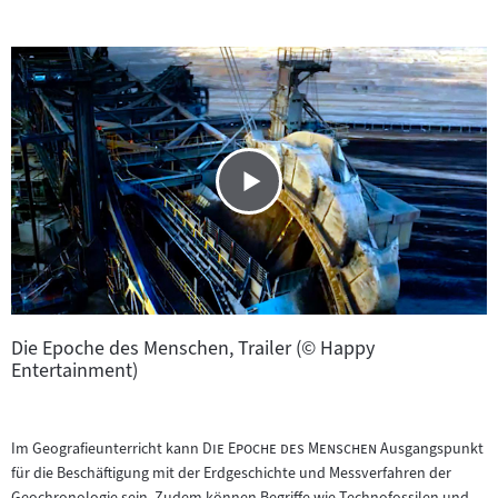
Die Epoche des Menschen, Trailer (© Happy
Entertainment)
"
"
Im Geografieunterricht kann
Die Epoche des Menschen
Ausgangspunkt
für die Beschäftigung mit der Erdgeschichte und Messverfahren der
Geochronologie sein. Zudem können Begriffe wie Technofossilen und