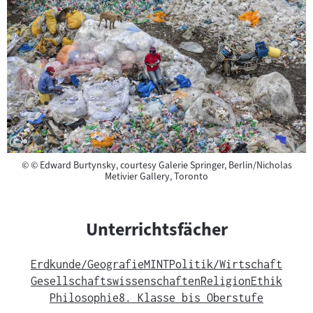
Copyright
©
© Edward Burtynsky, courtesy Galerie Springer, Berlin/Nicholas
Metivier Gallery, Toronto
Unterrichtsfächer
Erdkunde/Geografie
MINT
Politik/Wirtschaft
Gesellschaftswissenschaften
Religion
Ethik
Philosophie
8. Klasse bis Oberstufe