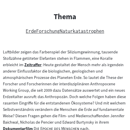
Thema
Erde
Forschung
Naturkatastrophen
Luftbilder zeigen das Farbenspiel der Siliziumgewinnung, tausende
Stoßzähne getöteter Elefanten stehen in Flammen, eine Koralle
erbleicht im
Zeitraffer
: Heute gestaltet der Mensch mehr als irgendein
Zum
anderer Einflussfaktor die biologischen, geologischen und
Inhalt:
atmosphärischen Prozesse des Planeten Erde. So lautet die These der
Forscher und Forscherinnen der interdisziplinären Anthropocene
Working Group, die seit 2009 dazu Datensätze auswertet und ein neues
Erdzeitalter ausruft: das Anthropozän. Doch welche Folgen haben diese
rasanten Eingriffe für die entstandenen Ökosysteme? Und mit welchem
Selbstverständnis verändern die Menschen die Erde auf fundamentale
Weise? Diesen Fragen gehen die Film- und Medienschaffenden Jennifer
Baichwal, Nicholas de Pencier und Edward Burtynsky in ihrem
"
"
Dokumentarfilm
Die Epoche des Menschen
nach.