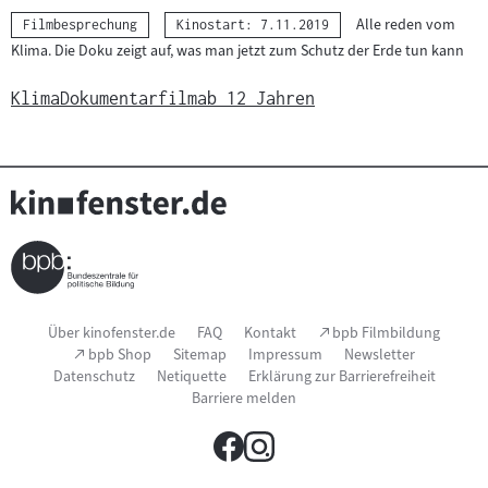
Alle reden vom
Kategorie:
Filmbesprechung
Kinostart: 7.11.2019
Klima. Die Doku zeigt auf, was man jetzt zum Schutz der Erde tun kann
Klima
Dokumentarfilm
ab 12 Jahren
Seitenfußnavigation
(Link
Über kinofenster.de
FAQ
Kontakt
bpb Filmbildung
öffnet
(Link
bpb Shop
Sitemap
Impressum
Newsletter
im
öffnet
Datenschutz
Netiquette
Erklärung zur Barrierefreiheit
neuen
im
Fenster)
Barriere melden
neuen
Fenster)