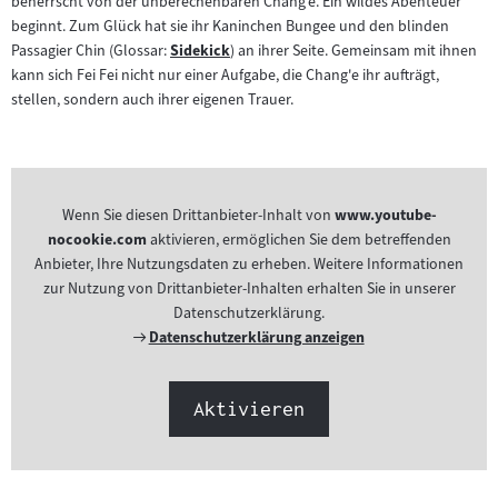
beherrscht von der unberechenbaren Chang’e. Ein wildes Abenteuer
beginnt. Zum Glück hat sie ihr Kaninchen Bungee und den blinden
Passagier Chin (Glossar:
Sidekick
) an ihrer Seite. Gemeinsam mit ihnen
Zum
kann sich Fei Fei nicht nur einer Aufgabe, die Chang'e ihr aufträgt,
Inhalt:
stellen, sondern auch ihrer eigenen Trauer.
Wenn Sie diesen Drittanbieter-Inhalt von
www.youtube-
nocookie.com
aktivieren, ermöglichen Sie dem betreffenden
Anbieter, Ihre Nutzungsdaten zu erheben. Weitere Informationen
zur Nutzung von Drittanbieter-Inhalten erhalten Sie in unserer
Datenschutzerklärung.
Externer
Datenschutzerklärung anzeigen
Link:
Aktivieren