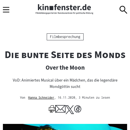
Sprungmarken
Direkt
Direkt
Navigation
zum
zur
Inhalt
Navigation
am
Seitenende
Kategorie:
Filmbesprechung
"
Die bunte Seite des Monds
Over the Moon
VoD: Animiertes Musical über ein Mädchen, das die legendäre
Mondgöttin sucht
Von
Hanna Schneider
, 16.11.2020
, 3 Minuten zu lesen
Mehr
zum
Author