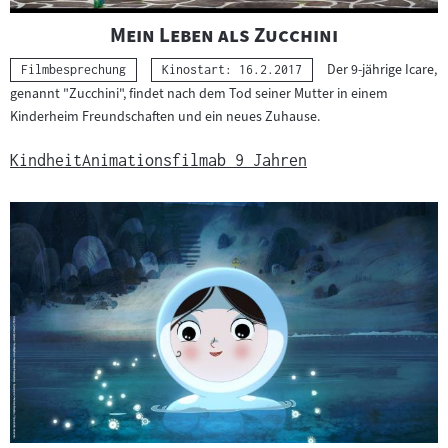
"
"
Mein Leben als Zucchini
Der 9-jährige Icare,
Kategorie:
Filmbesprechung
Kinostart: 16.2.2017
genannt "Zucchini", findet nach dem Tod seiner Mutter in einem
Kinderheim Freundschaften und ein neues Zuhause.
Kindheit
Animationsfilm
ab 9 Jahren