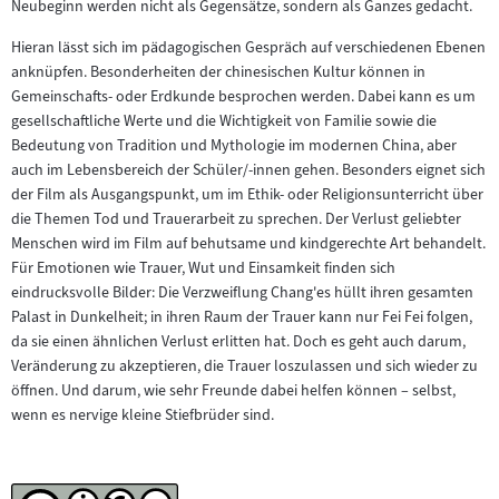
Neubeginn werden nicht als Gegensätze, sondern als Ganzes gedacht.
Hieran lässt sich im pädagogischen Gespräch auf verschiedenen Ebenen
anknüpfen. Besonderheiten der chinesischen Kultur können in
Gemeinschafts- oder Erdkunde besprochen werden. Dabei kann es um
gesellschaftliche Werte und die Wichtigkeit von Familie sowie die
Bedeutung von Tradition und Mythologie im modernen China, aber
auch im Lebensbereich der Schüler/-innen gehen. Besonders eignet sich
der Film als Ausgangspunkt, um im Ethik- oder Religionsunterricht über
die Themen Tod und Trauerarbeit zu sprechen. Der Verlust geliebter
Menschen wird im Film auf behutsame und kindgerechte Art behandelt.
Für Emotionen wie Trauer, Wut und Einsamkeit finden sich
eindrucksvolle Bilder: Die Verzweiflung Chang'es hüllt ihren gesamten
Palast in Dunkelheit; in ihren Raum der Trauer kann nur Fei Fei folgen,
da sie einen ähnlichen Verlust erlitten hat. Doch es geht auch darum,
Veränderung zu akzeptieren, die Trauer loszulassen und sich wieder zu
öffnen. Und darum, wie sehr Freunde dabei helfen können – selbst,
wenn es nervige kleine Stiefbrüder sind.