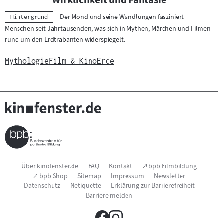
Wirklichkeit und Fantasie
Der Mond und seine Wandlungen fasziniert
Kategorie:
Hintergrund
Menschen seit Jahrtausenden, was sich in Mythen, Märchen und Filmen
rund um den Erdtrabanten widerspiegelt.
Mythologie
Film & Kino
Erde
Seitenfußnavigation
(Link
Über kinofenster.de
FAQ
Kontakt
bpb Filmbildung
öffnet
(Link
bpb Shop
Sitemap
Impressum
Newsletter
im
öffnet
Datenschutz
Netiquette
Erklärung zur Barrierefreiheit
neuen
im
Fenster)
Barriere melden
neuen
Fenster)