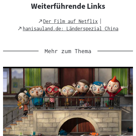
Weiterführende Links
External
Der Film auf Netflix
Link
External
hanisauland.de: Länderspezial China
Link
Mehr zum Thema