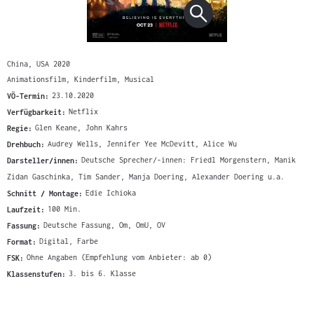
China, USA 2020
Animationsfilm, Kinderfilm, Musical
VÖ-Termin:
23.10.2020
Verfügbarkeit:
Netflix
Regie:
Glen Keane, John Kahrs
Drehbuch:
Audrey Wells, Jennifer Yee McDevitt, Alice Wu
Darsteller/innen:
Deutsche Sprecher/-innen: Friedl Morgenstern, Manik
Zidan Gaschinka, Tim Sander, Manja Doering, Alexander Doering u.a.
Schnitt / Montage:
Edie Ichioka
Laufzeit:
100 Min.
Fassung:
Deutsche Fassung, Om, OmU, OV
Format:
Digital, Farbe
FSK:
Ohne Angaben (Empfehlung vom Anbieter: ab 0)
Klassenstufen:
3. bis 6. Klasse