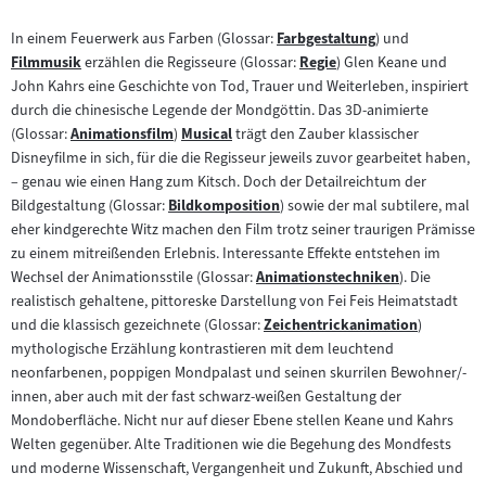
In einem Feuerwerk aus Farben (Glossar:
Farbgestaltung
) und
Zum
Filmmusik
erzählen die Regisseure (Glossar:
Regie
) Glen Keane und
Zum
Inhalt:
Zum
John Kahrs eine Geschichte von Tod, Trauer und Weiterleben, inspiriert
Inhalt:
Inhalt:
durch die chinesische Legende der Mondgöttin. Das 3D-animierte
(Glossar:
Animationsfilm
)
Musical
trägt den Zauber klassischer
Zum
Zum
Disneyfilme in sich, für die die Regisseur jeweils zuvor gearbeitet haben,
Inhalt:
Inhalt:
– genau wie einen Hang zum Kitsch. Doch der Detailreichtum der
Bildgestaltung (Glossar:
Bildkomposition
) sowie der mal subtilere, mal
Zum
eher kindgerechte Witz machen den Film trotz seiner traurigen Prämisse
Inhalt:
zu einem mitreißenden Erlebnis. Interessante Effekte entstehen im
Wechsel der Animationsstile (Glossar:
Animationstechniken
). Die
Zum
realistisch gehaltene, pittoreske Darstellung von Fei Feis Heimatstadt
Inhalt:
und die klassisch gezeichnete (Glossar:
Zeichentrickanimation
)
Zum
mythologische Erzählung kontrastieren mit dem leuchtend
Inhalt:
neonfarbenen, poppigen Mondpalast und seinen skurrilen Bewohner/-
innen, aber auch mit der fast schwarz-weißen Gestaltung der
Mondoberfläche. Nicht nur auf dieser Ebene stellen Keane und Kahrs
Welten gegenüber. Alte Traditionen wie die Begehung des Mondfests
und moderne Wissenschaft, Vergangenheit und Zukunft, Abschied und