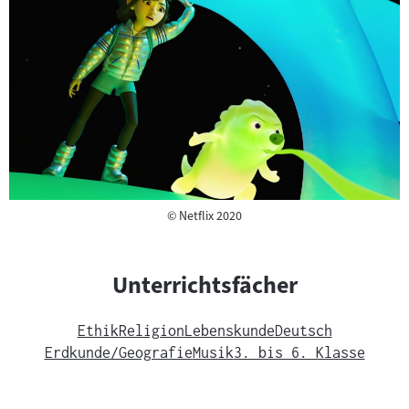
Copyright
©
Netflix 2020
Unterrichtsfächer
Ethik
Religion
Lebenskunde
Deutsch
Erdkunde/Geografie
Musik
3. bis 6. Klasse