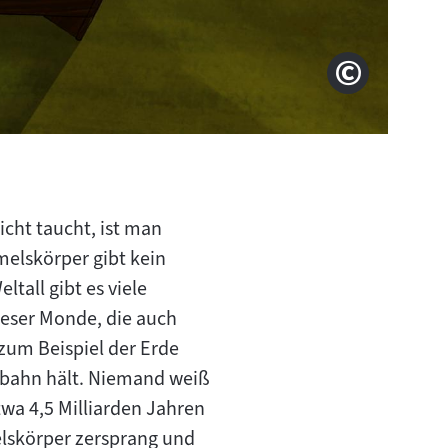
© Neue Vi
Copyright
cht taucht, ist man
melskörper gibt kein
ltall gibt es viele
eser Monde, die auch
zum Beispiel der Erde
ufbahn hält. Niemand weiß
wa 4,5 Milliarden Jahren
elskörper zersprang und