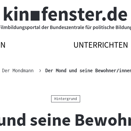
EN
UNTERRICHTEN
ATIONSMENÜ
ATIONSMENÜ
NAVIGATIONSM
NAVIGATIONSM
N
SSEN
ÖFFNEN
SCHLIESSEN
Der Mondmann
Der Mond und seine Bewohner/inne
Kategorie:
Hintergrund
und seine Bewohn