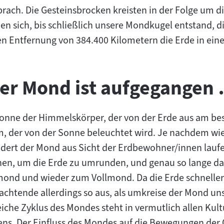
brach. Die Gesteinsbrocken kreisten in der Folge um di
n sich, bis schließlich unsere Mondkugel entstand, d
hen Entfernung von 384.400 Kilometern die Erde in ein
er Mond ist aufgegangen
onne der Himmelskörper, der von der Erde aus am best
ihm, der von der Sonne beleuchtet wird. Je nachdem 
dert der Mond aus Sicht der Erdbewohner/innen laufe
hen, um die Erde zu umrunden, und genau so lange d
d und wieder zum Vollmond. Da die Erde schneller r
obachtende allerdings so aus, als umkreise der Mond 
che Zyklus des Mondes steht in vermutlich allen Kultu
ens. Der Einfluss des Mondes auf die Bewegungen der 