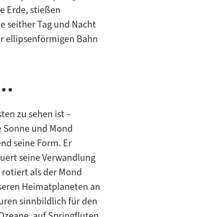
e Erde, stießen
ie seither Tag und Nacht
er ellipsenförmigen Bahn
 …
en zu sehen ist –
wie Sonne und Mond
nd seine Form. Er
auert seine Verwandlung
otiert als der Mond
unseren Heimatplaneten an
ren sinnbildlich für den
Ozeane, auf Springfluten