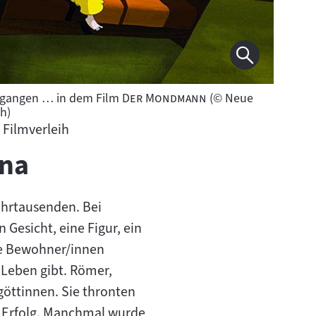
"
"
egangen … in dem Film
Der Mondmann
(© Neue
ih)
 Filmverleih
na
hrtausenden. Bei
 Gesicht, eine Figur, ein
ne Bewohner/innen
 Leben gibt. Römer,
öttinnen. Sie thronten
d Erfolg. Manchmal wurde