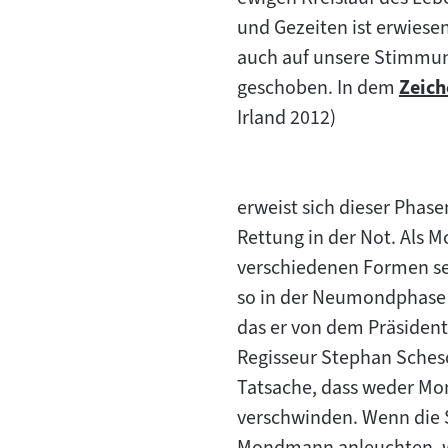
und Gezeiten ist erwies
auch auf unsere Stimmun
geschoben. In dem
Zeich
Zum
Irland 2012)
Inhal
erweist sich dieser Phasen
Rettung in der Not. Als 
verschiedenen Formen se
so in der Neumondphase
das er von dem Präsident
Regisseur Stephan Schesc
Tatsache, dass weder M
verschwinden. Wenn die 
Mondmann anleuchten, wi