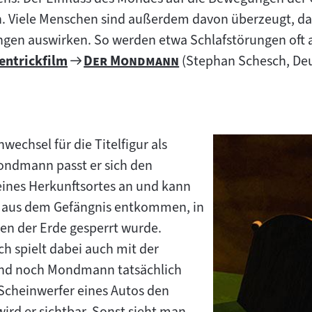
en. Viele Menschen sind außerdem davon überzeugt, d
gen auswirken. So werden etwa Schlafstörungen oft 
Zum
"
"
entrickfilm
Der Mondmann
(Stephan Schesch, Deu
Filmarchiv:
t:
wechsel für die Titelfigur als
Mondmann passt er sich den
ines Herkunftsortes an und kann
 aus dem Gefängnis entkommen, in
en der Erde gesperrt wurde.
h spielt dabei auch mit der
ond noch Mondmann tatsächlich
Scheinwerfer eines Autos den
rd er sichtbar. Sonst sieht man