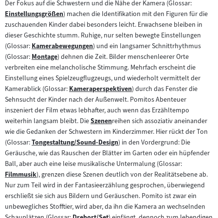
Der Fokus auf die Schwestern und die Nähe der Kamera (Glossar:
Einstellungsgrößen
) machen die Identifikation mit den Figuren für die
Zum
zuschauenden Kinder dabei besonders leicht. Erwachsene bleiben in
Inhalt:
dieser Geschichte stumm. Ruhige, nur selten bewegte Einstellungen
(Glossar:
Kamerabewegungen
) und ein langsamer Schnittrhythmus
Zum
(Glossar:
Montage
) dehnen die Zeit. Bilder menschenleerer Orte
Inhalt:
Zum
verbreiten eine melancholische Stimmung. Mehrfach erscheint die
Inhalt:
Einstellung eines Spielzeugflugzeugs, und wiederholt vermittelt der
Kamerablick (Glossar:
Kameraperspektiven
) durch das Fenster die
Zum
Sehnsucht der Kinder nach der Außenwelt. Pomitos Abenteuer
Inhalt:
inszeniert der Film etwas lebhafter, auch wenn das Erzähltempo
weiterhin langsam bleibt. Die
Szenen
reihen sich assoziativ aneinander
Zum
wie die Gedanken der Schwestern im Kinderzimmer. Hier rückt der Ton
Inhalt:
(Glossar:
Tongestaltung/Sound-Design
) in den Vordergrund: Die
Zum
Geräusche, wie das Rauschen der Blätter im Garten oder ein hüpfender
Inhalt:
Ball, aber auch eine leise musikalische Untermalung (Glossar:
Filmmusik
), grenzen diese Szenen deutlich von der Realitätsebene ab.
Zum
Nur zum Teil wird in der Fantasieerzählung gesprochen, überwiegend
Inhalt:
erschließt sie sich aus Bildern und Geräuschen. Pomito ist zwar ein
unbewegliches Stofftier, wird aber, da ihn die Kamera an wechselnden
Schauplätzen (Glossar:
Drehort/Set
) einfängt, dennoch zum lebendigen