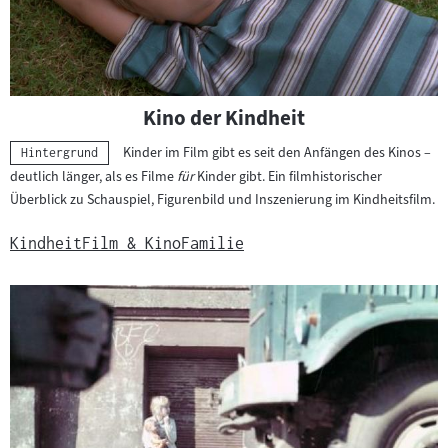
Kino der Kindheit
Kinder im Film gibt es seit den Anfängen des Kinos –
Kategorie:
Hintergrund
deutlich länger, als es Filme
für
Kinder gibt. Ein filmhistorischer
Überblick zu Schauspiel, Figurenbild und Inszenierung im Kindheitsfilm.
Kindheit
Film & Kino
Familie