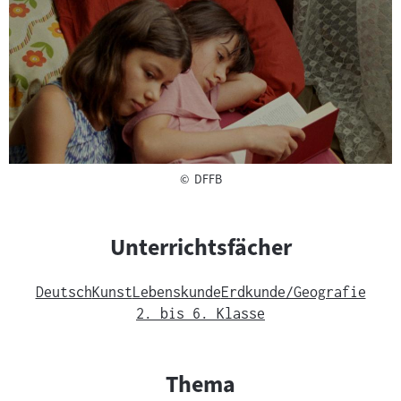
Copyright
©
DFFB
Unterrichtsfächer
Deutsch
Kunst
Lebenskunde
Erdkunde/Geografie
2. bis 6. Klasse
Thema