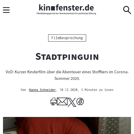
Sprungmarken
Direkt
Direkt
Navigation
zum
zur
Inhalt
Navigation
am
Seitenende
Kategorie:
Filmbesprechung
"
"
Stadtpinguin
VoD: Kurzer Kinderfilm über die Abenteuer eines Stofftiers im Corona-
Sommer 2020.
Von
Hanna Schneider
, 10.12.2020
, 3 Minuten zu lesen
Mehr
zum
Author