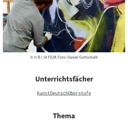
Copyright
©
© B / 14 FILM, Foto: Daniel Gottschalk
Unterrichtsfächer
Kunst
Deutsch
Oberstufe
Thema