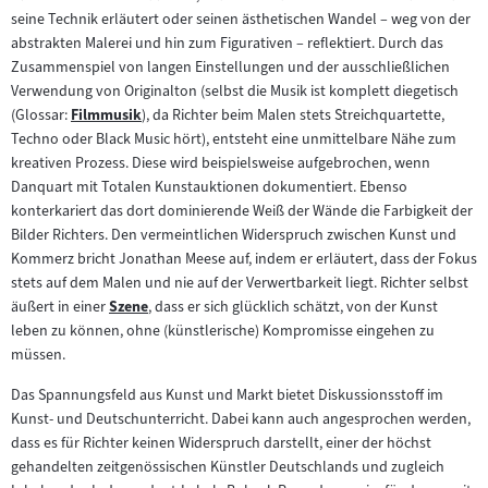
Inhalt:
seine Technik erläutert oder seinen ästhetischen Wandel – weg von der
abstrakten Malerei und hin zum Figurativen – reflektiert. Durch das
Zusammenspiel von langen Einstellungen und der ausschließlichen
Verwendung von Originalton (selbst die Musik ist komplett diegetisch
(Glossar:
Filmmusik
), da Richter beim Malen stets Streichquartette,
Zum
Techno oder Black Music hört), entsteht eine unmittelbare Nähe zum
Inhalt:
kreativen Prozess. Diese wird beispielsweise aufgebrochen, wenn
Danquart mit Totalen Kunstauktionen dokumentiert. Ebenso
konterkariert das dort dominierende Weiß der Wände die Farbigkeit der
Bilder Richters. Den vermeintlichen Widerspruch zwischen Kunst und
Kommerz bricht Jonathan Meese auf, indem er erläutert, dass der Fokus
stets auf dem Malen und nie auf der Verwertbarkeit liegt. Richter selbst
äußert in einer
Szene
, dass er sich glücklich schätzt, von der Kunst
Zum
leben zu können, ohne (künstlerische) Kompromisse eingehen zu
Inhalt:
müssen.
Das Spannungsfeld aus Kunst und Markt bietet Diskussionsstoff im
Kunst- und Deutschunterricht. Dabei kann auch angesprochen werden,
dass es für Richter keinen Widerspruch darstellt, einer der höchst
gehandelten zeitgenössischen Künstler Deutschlands und zugleich