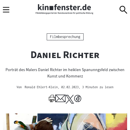
Sprungmarken
Direkt
Direkt
Navigation
zum
zur
Inhalt
Navigation
am
Seitenende
Kategorie:
Filmbesprechung
"
"
Daniel Richter
Porträt des Malers Daniel Richter im heiklen Spanunngsfeld zwischen
Kunst und Kommerz
Von
Ronald Ehlert-Klein
, 02.02.2023
, 3 Minuten zu lesen