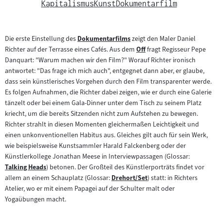
Kapitalismus
Kunst
Dokumentarfilm
Die erste Einstellung des
Dokumentarfilms
zeigt den Maler Daniel
Zum
Richter auf der Terrasse eines Cafés. Aus dem
Off
fragt Regisseur Pepe
Inhalt:
Zum
Danquart: "Warum machen wir den Film?" Worauf Richter ironisch
Inhalt:
antwortet: "Das frage ich mich auch", entgegnet dann aber, er glaube,
dass sein künstlerisches Vorgehen durch den Film transparenter werde.
Es folgen Aufnahmen, die Richter dabei zeigen, wie er durch eine Galerie
tänzelt oder bei einem Gala-Dinner unter dem Tisch zu seinem Platz
kriecht, um die bereits Sitzenden nicht zum Aufstehen zu bewegen.
Richter strahlt in diesen Momenten gleichermaßen Leichtigkeit und
einen unkonventionellen Habitus aus. Gleiches gilt auch für sein Werk,
wie beispielsweise Kunstsammler Harald Falckenberg oder der
Künstlerkollege Jonathan Meese in Interviewpassagen (Glossar:
Talking Heads
) betonen. Der Großteil des Künstlerporträts findet vor
Zum
allem an einem Schauplatz (Glossar:
Drehort/Set
) statt: in Richters
Inhalt:
Zum
Atelier, wo er mit einem Papagei auf der Schulter malt oder
Inhalt:
Yogaübungen macht.