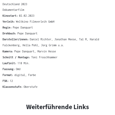
Deutschland 2023
Dokumentarfilm
Kinostart:
02.02.2023
Verleih:
Weltkino Filmverleih GmbH
Regie:
Pepe Danquart
Drehbuch:
Pepe Danquart
Darsteller/innen:
Daniel Richter, Jonathan Meese, Tal R, Harald
Falckenberg, Hella Pohl, Jorg Grimm u.a.
Kamera:
Pepe Danquart, Marvin Hesse
Schnitt / Montage:
Toni Froschhammer
Laufzeit:
118 Min.
Fassung:
OmU
Format:
digital, Farbe
FSK:
12
Klassenstufe:
Oberstufe
Weiterführende Links