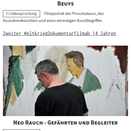
"
"
Beuys
Filmporträt des Provokateurs, des
Kategorie:
Filmbesprechung
Ausnahmekünstlers und eines einmaligen Kunstbegriffes
Zweiter Weltkrieg
Dokumentarfilm
ab 14 Jahren
"
"
Neo Rauch - Gefährten und Begleiter