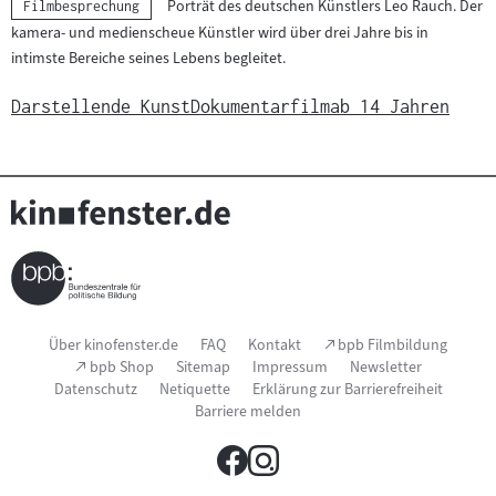
Porträt des deutschen Künstlers Leo Rauch. Der
Kategorie:
Filmbesprechung
kamera- und medienscheue Künstler wird über drei Jahre bis in
intimste Bereiche seines Lebens begleitet.
Darstellende Kunst
Dokumentarfilm
ab 14 Jahren
Seitenfußnavigation
(Link
Über kinofenster.de
FAQ
Kontakt
bpb Filmbildung
öffnet
(Link
bpb Shop
Sitemap
Impressum
Newsletter
im
öffnet
Datenschutz
Netiquette
Erklärung zur Barrierefreiheit
neuen
im
Fenster)
Barriere melden
neuen
Fenster)