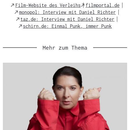
External
External
Film-Website des Verleihs
filmportal.de
Link
Link
External
monopol: Interview mit Daniel Richter
Link
External
taz.de: Interview mit Daniel Richter
Link
External
schirn.de: Einmal Punk, immer Punk
Link
Mehr zum Thema