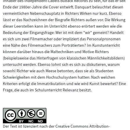
Inhaber des Independent-Labels Buback Records zu sein, für das er seit
Ende der 1980er-Jahre die Cover entwirft. Danquart beleuchtet diesen
vermeintlichen Nebenschauplatz in Richters Wirken nur kurz. Ebenso
lässt er das Nachzeichnen der Biografie Richters außen vor. Die Wirkung
dieser Leerstellen kann im Unterricht ebenso erörtert werden wie die
Bedeutung der Eingangsfrage: Wer ist mit dem "wir" gemeint? Handelt
es sich um zwei Filmemacher oder impliziert das Personalpronomen
eine Nähe des Filmemachers zum Porträtierten? Im Kunstunterricht
können darüber hinaus die Maltechniken und Motive Richters
(beispielsweise das Hinterfragen von klassischen Männlichkeitsbildern)
untersucht werden. Ebenso lohnt sich es sich zu diskutieren, warum
sowohl Richter wie auch Meese betonten, dass sie als Studenten
Schwierigkeiten mit dem Hochschulsystem hatten: Nach welchen
Kriterien erfolgt die Immatrikulation und wie wird Kunst bewertet? Eine
Frage, die auch im Schulunterricht Relevanz besitzt.
Der Text ist lizenziert nach der Creative Commons Attribution-