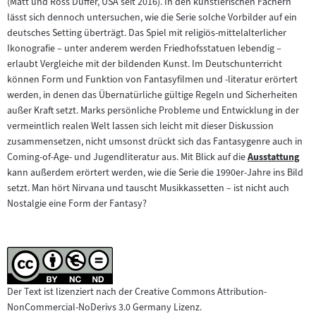
Filmarchiv:
(Matt und Ross Duffer, USA seit 2016). In den künstlerischen Fächern
lässt sich dennoch untersuchen, wie die Serie solche Vorbilder auf ein
deutsches Setting überträgt. Das Spiel mit religiös-mittelalterlicher
Ikonografie – unter anderem werden Friedhofsstatuen lebendig –
erlaubt Vergleiche mit der bildenden Kunst. Im Deutschunterricht
können Form und Funktion von Fantasyfilmen und -literatur erörtert
werden, in denen das Übernatürliche gültige Regeln und Sicherheiten
außer Kraft setzt. Marks persönliche Probleme und Entwicklung in der
vermeintlich realen Welt lassen sich leicht mit dieser Diskussion
zusammensetzen, nicht umsonst drückt sich das Fantasygenre auch in
Coming-of-Age- und Jugendliteratur aus. Mit Blick auf die
Ausstattung
Zum
kann außerdem erörtert werden, wie die Serie die 1990er-Jahre ins Bild
Inhalt:
setzt. Man hört Nirvana und tauscht Musikkassetten – ist nicht auch
Nostalgie eine Form der Fantasy?
Der Text ist lizenziert nach der Creative Commons Attribution-
NonCommercial-NoDerivs 3.0 Germany Lizenz.