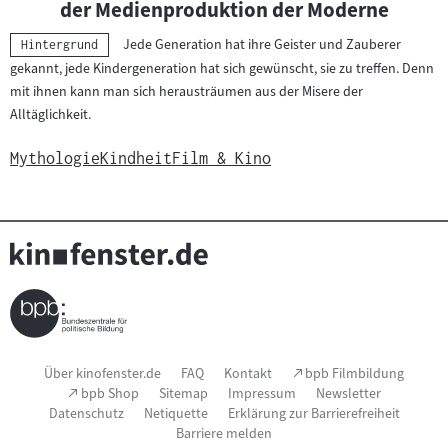
der Medienproduktion der Moderne
Jede Generation hat ihre Geister und Zauberer
Kategorie:
Hintergrund
gekannt, jede Kindergeneration hat sich gewünscht, sie zu treffen. Denn
mit ihnen kann man sich herausträumen aus der Misere der
Alltäglichkeit.
Mythologie
Kindheit
Film & Kino
Seitenfußnavigation
(Link
Über kinofenster.de
FAQ
Kontakt
bpb Filmbildung
öffnet
(Link
bpb Shop
Sitemap
Impressum
Newsletter
im
öffnet
Datenschutz
Netiquette
Erklärung zur Barrierefreiheit
neuen
im
Fenster)
Barriere melden
neuen