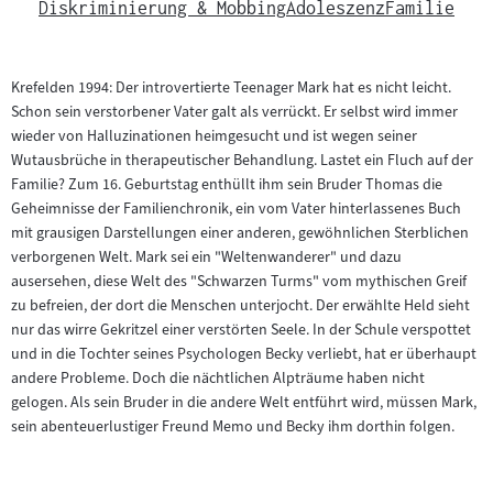
Diskriminierung & Mobbing
Adoleszenz
Familie
Krefelden 1994: Der introvertierte Teenager Mark hat es nicht leicht.
Schon sein verstorbener Vater galt als verrückt. Er selbst wird immer
wieder von Halluzinationen heimgesucht und ist wegen seiner
Wutausbrüche in therapeutischer Behandlung. Lastet ein Fluch auf der
Familie? Zum 16. Geburtstag enthüllt ihm sein Bruder Thomas die
Geheimnisse der Familienchronik, ein vom Vater hinterlassenes Buch
mit grausigen Darstellungen einer anderen, gewöhnlichen Sterblichen
verborgenen Welt. Mark sei ein "Weltenwanderer" und dazu
ausersehen, diese Welt des "Schwarzen Turms" vom mythischen Greif
zu befreien, der dort die Menschen unterjocht. Der erwählte Held sieht
nur das wirre Gekritzel einer verstörten Seele. In der Schule verspottet
und in die Tochter seines Psychologen Becky verliebt, hat er überhaupt
andere Probleme. Doch die nächtlichen Alpträume haben nicht
gelogen. Als sein Bruder in die andere Welt entführt wird, müssen Mark,
sein abenteuerlustiger Freund Memo und Becky ihm dorthin folgen.