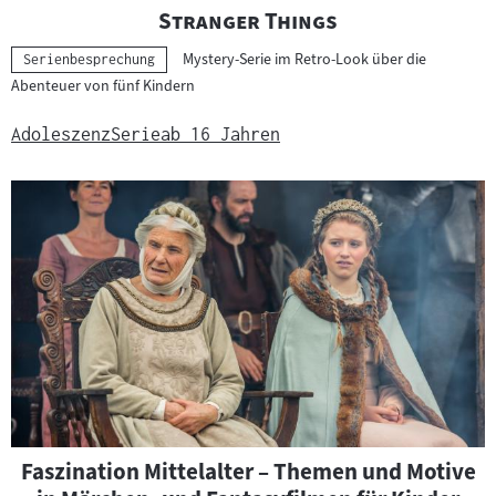
"
"
Stranger Things
Mystery-Serie im Retro-Look über die
Kategorie:
Serienbesprechung
Abenteuer von fünf Kindern
Adoleszenz
Serie
ab 16 Jahren
Faszination Mittelalter – Themen und Motive