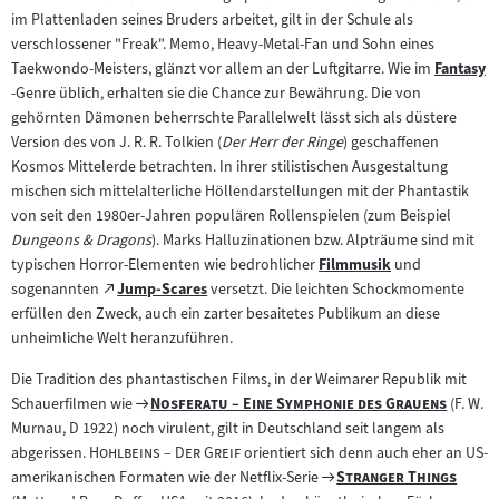
im Plattenladen seines Bruders arbeitet, gilt in der Schule als
verschlossener "Freak". Memo, Heavy-Metal-Fan und Sohn eines
Taekwondo-Meisters, glänzt vor allem an der Luftgitarre. Wie im
Fantasy
Zum
-Genre üblich, erhalten sie die Chance zur Bewährung. Die von
Inhalt:
gehörnten Dämonen beherrschte Parallelwelt lässt sich als düstere
Version des von J. R. R. Tolkien (
Der Herr der Ringe
) geschaffenen
Kosmos Mittelerde betrachten. In ihrer stilistischen Ausgestaltung
mischen sich mittelalterliche Höllendarstellungen mit der Phantastik
von seit den 1980er-Jahren populären Rollenspielen (zum Beispiel
Dungeons & Dragons
). Marks Halluzinationen bzw. Alpträume sind mit
typischen Horror-Elementen wie bedrohlicher
Filmmusik
und
Zum
Zum
sogenannten
Jump-Scares
versetzt. Die leichten Schockmomente
(öffnet
Inhalt:
externen
erfüllen den Zweck, auch ein zarter besaitetes Publikum an diese
im
Inhalt:
unheimliche Welt heranzuführen.
neuen
Tab)
Die Tradition des phantastischen Films, in der Weimarer Republik mit
Zum
"
"
Schauerfilmen wie
Nosferatu – Eine Symphonie des Grauens
(F. W.
Filmarchiv:
Murnau, D 1922) noch virulent, gilt in Deutschland seit langem als
"
"
abgerissen.
Hohlbeins – Der Greif
orientiert sich denn auch eher an US-
Zum
"
"
amerikanischen Formaten wie der Netflix-Serie
Stranger Things