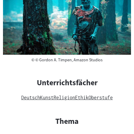
Copyright
©
© Gordon A. Timpen, Amazon Studios
Unterrichtsfächer
Deutsch
Kunst
Religion
Ethik
Oberstufe
Thema