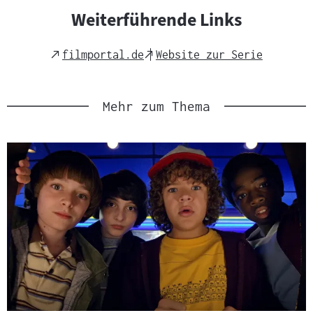
Weiterführende Links
External
External
filmportal.de
Website zur Serie
Link
Link
Mehr zum Thema