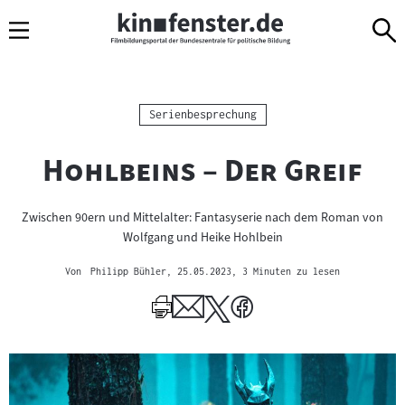
Sprungmarken
Direkt
Direkt
Navigation
zum
zur
Inhalt
Navigation
am
Seitenende
Kategorie:
Serienbesprechung
"
"
Hohlbeins – Der Greif
Zwischen 90ern und Mittelalter: Fantasyserie nach dem Roman von
Wolfgang und Heike Hohlbein
Von
Philipp Bühler
, 25.05.2023
, 3 Minuten zu lesen