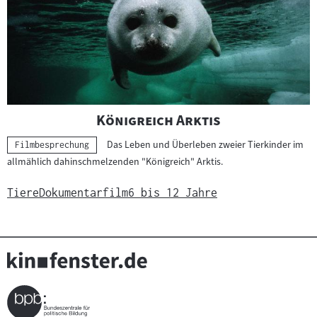
e
r
g
e
b
n
i
"
"
Königreich Arktis
s
Das Leben und Überleben zweier Tierkinder im
s
Kategorie:
Filmbesprechung
allmählich dahinschmelzenden "Königreich" Arktis.
e
Tiere
Dokumentarfilm
6 bis 12 Jahre