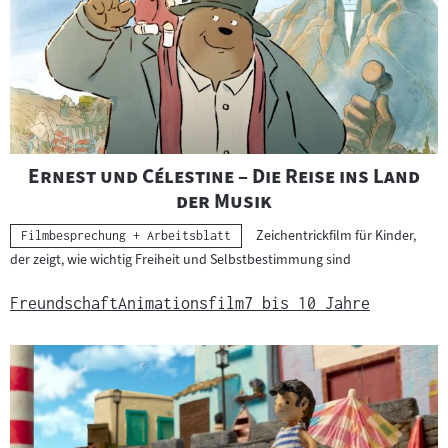
a
t
e
r
i
a
l
"
Ernest und Célestine – Die Reise ins Land
:
"
der Musik
Zeichentrickfilm für Kinder,
Kategorie:
Filmbesprechung + Arbeitsblatt
der zeigt, wie wichtig Freiheit und Selbstbestimmung sind
Freundschaft
Animationsfilm
7 bis 10 Jahre