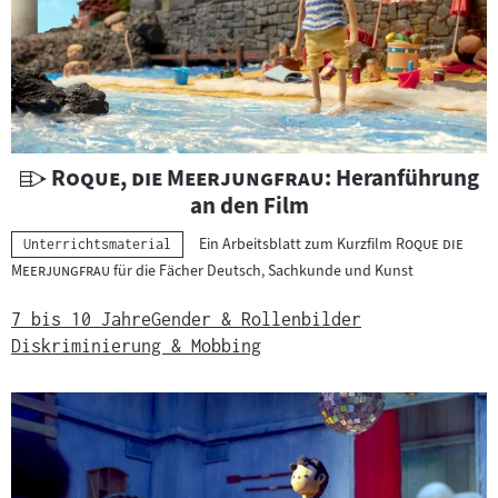
U
"
"
Roque, die Meerjungfrau
: Heranführung
n
an den Film
t
"
Ein Arbeitsblatt zum Kurzfilm
Roque die
Kategorie:
Unterrichtsmaterial
e
"
Meerjungfrau
für die Fächer Deutsch, Sachkunde und Kunst
r
r
7 bis 10 Jahre
Gender & Rollenbilder
i
Diskriminierung & Mobbing
c
h
t
s
m