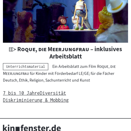
a
t
e
r
i
a
l
U
"
"
Roque, die Meerjungfrau
– inklusives
:
n
Arbeitsblatt
t
"
Ein Arbeitsblatt zum Film
Roque, die
Kategorie:
Unterrichtsmaterial
e
"
Meerjungfrau
für Kinder mit Förderbedarf LE/GE; für die Fächer
r
Deutsch, Ethik, Religion, Sachunterricht und Kunst
r
i
7 bis 10 Jahre
Diversität
c
Diskriminierung & Mobbing
h
t
s
m