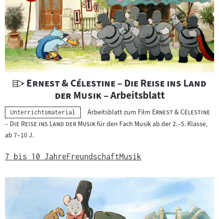
e
r
g
e
b
n
i
U
"
Ernest & Célestine – Die Reise ins Land
s
n
"
der Musik
– Arbeitsblatt
s
t
"
e
Arbeitsblatt zum Film
Ernest & Célestine
Kategorie:
Unterrichtsmaterial
e
"
– Die Reise ins Land der Musik
für den Fach Musik ab der 2.–5. Klasse,
r
ab 7–10 J.
r
i
7 bis 10 Jahre
Freundschaft
Musik
c
h
t
s
m