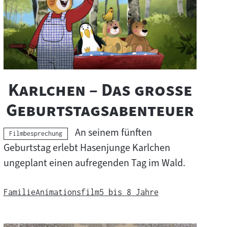
"
Karlchen – Das große
"
Geburtstagsabenteuer
An seinem fünften
Kategorie:
Filmbesprechung
Geburtstag erlebt Hasenjunge Karlchen
ungeplant einen aufregenden Tag im Wald.
Familie
Animationsfilm
5 bis 8 Jahre