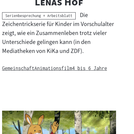
"
"
Lenas Hof
Die
Kategorie:
Serienbesprechung + Arbeitsblatt
Zeichentrickserie für Kinder im Vorschulalter
zeigt, wie ein Zusammenleben trotz vieler
Unterschiede gelingen kann (in den
Mediatheken von KiKa und ZDF).
Gemeinschaft
Animationsfilm
4 bis 6 Jahre