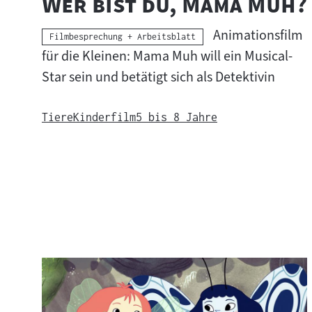
"
Wer bist du, Mama Muh?
Animationsfilm
Kategorie:
Filmbesprechung + Arbeitsblatt
für die Kleinen: Mama Muh will ein Musical-
Star sein und betätigt sich als Detektivin
Tiere
Kinderfilm
5 bis 8 Jahre