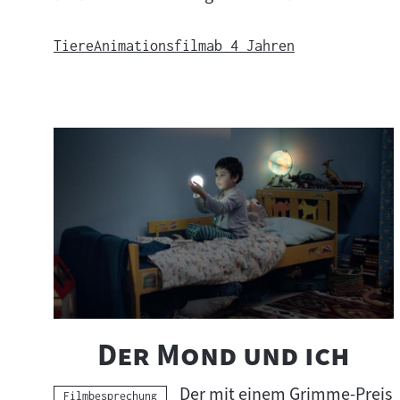
Tiere
Animationsfilm
ab 4 Jahren
"
"
Der Mond und ich
Der mit einem Grimme-Preis
Kategorie:
Filmbesprechung