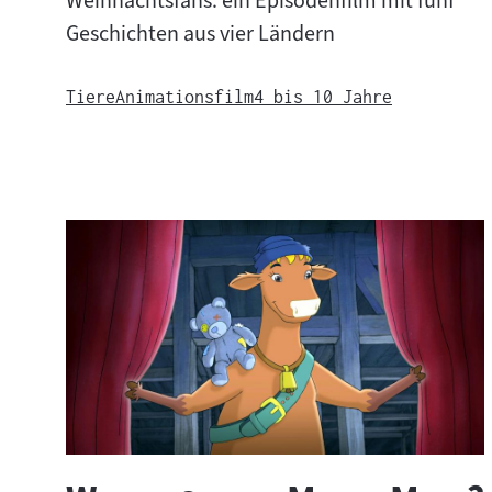
Weihnachtsfans: ein Episodenfilm mit fünf
e
Geschichten aus vier Ländern
Tiere
Animationsfilm
4 bis 10 Jahre