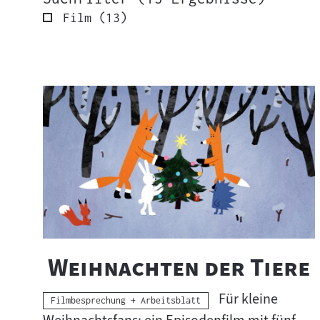
Ergebnisse
Film
(
13
)
13
Ergebnisse
S
wurden
u
gefunden.
c
h
e
r
g
e
b
"
Weihnachten der Tiere
n
i
Für kleine
s
Kategorie:
Filmbesprechung + Arbeitsblatt
s