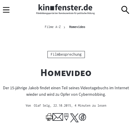
Sprungmarken
Direkt
Direkt
Navigation
zum
zur
Inhalt
Navigation
Brotkrümelnavigation
am
Aktuelle Seite
Filme A-Z
Homevideo
Seitenende
Kategorie:
Filmbesprechung
"
"
Homevideo
Der 15-jährige Jakob findet einen Teil seines Videotagebuchs im Internet
wieder und wird zu Opfer von Cybermobbing.
Von
Olaf Selg
, 22.10.2015
, 4 Minuten zu lesen