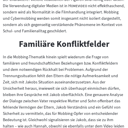
"
"
Die Verwendung digitaler Medien ist in
Homevideo
nicht effekthaschend,
sondern wird als Normalität in die Filmhandlung integriert. Mobbing
und Cybermobbing werden somit insgesamt nicht isoliert dargestellt,
sondern als sich gegenseitig verstärkende Phänomene im Kontext von
Schul- und Familienalltag geschildert.
Familiäre Konfliktfelder
In die Mobbing-Thematik hinein spielt wiederum die Frage von
familiären und freundschaftlichen Beziehungen bzw. Konfliktfeldern
und dem notwendigen Rückhalt bei Problemen. Aufgrund der
Trennungssituation fehlt den Eltern die nötige Aufmerksamkeit und
Zeit, sich mit Jakobs Situation auseinanderzusetzen. Aus der
Unsicherheit heraus, inwieweit sie sich überhaupt einmischen dürfen,
bleiben ihre Gespräche mit Jakob oberflächlich. Eine genauere Analyse
der Dialoge zwischen Vater respektive Mutter und Sohn offenbart das
fehlende Vermögen der Eltern, Jakob Verständnis und ein Gefühl von
Sicherheit zu vermitteln, das für Mobbing-Opfer von entscheidender
Bedeutung ist. Gleichwohl signalisieren sie Jakob, dass sie zu ihm
halten – wie auch Hannah, obwohl sie ebenfalls unter dem Video leiden