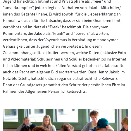
Jugend hinsichtlich Intimität und Privatsphäre als „freier“ und
"unverkrampfter", jedoch legt das Verhalten von Jakobs Mitschüler/-
innen das Gegenteil nahe. Er wird sowohl für die Liebeserklärung an
Hannah wie auch für die Tatsache, dass er sich beim Onanieren filmt,
verhöhnt und im Netz als "Freak" beschimpft. Die anonymen
Kommentare, die Jakob als "krank" und "pervers" abwerten,
verdeutlichen, dass der Voyeurismus in Verbindung mit anonymer
Gehässigkeit unter Jugendlichen verbreitet ist. In diesem
Zusammenhang sollte diskutiert werden, welche Daten (inklusive Foto-
und Videomaterial) Schülerinnen und Schüler bedenkenlos im Internet
teilen können und in welchen Fällen Vorsicht geboten ist. Dabei sollte
auch das Recht am eigenen Bild erörtert werden. Dass Henry Jakob im
Netz bloßstellt, hat schließlich sogar eine strafrechtliche Relevanz.
Denn das Grundgesetz garantiert den Schutz der persönlichen Ehre im
Rahmen des Allgemeinen Persönlichkeitsrechts.