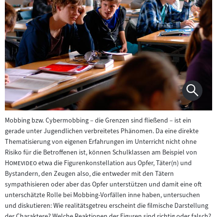
Mobbing bzw. Cybermobbing – die Grenzen sind fließend – ist ein
gerade unter Jugendlichen verbreitetes Phänomen. Da eine direkte
Thematisierung von eigenen Erfahrungen im Unterricht nicht ohne
"
Risiko für die Betroffenen ist, können Schulklassen am Beispiel von
"
Homevideo
etwa die Figurenkonstellation aus Opfer, Täter(n) und
Bystandern, den Zeugen also, die entweder mit den Tätern
sympathisieren oder aber das Opfer unterstützen und damit eine oft
unterschätzte Rolle bei Mobbing-Vorfällen inne haben, untersuchen
und diskutieren: Wie realitätsgetreu erscheint die filmische Darstellung
der Charaktere? Welche Reaktionen der Figuren sind richtig oder falsch?