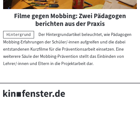
Filme gegen Mobbing: Zwei Pädagogen
berichten aus der Praxis
Der Hintergrundartikel beleuchtet, wie Pädagogen
Kategorie:
Hintergrund
Mobbing-Erfahrungen der Schüler/-innen aufgreifen und die dabei
entstandenen Kurzfilme für die Präventionsarbeit einsetzen. Eine
weiterere Säule der Mobbing-Prävention stellt das Einbinden von
Lehrer/-innen und Eltern in die Projektarbeit dar.
Seitenfußnavigation
(Link
Über kinofenster.de
FAQ
Kontakt
bpb Filmbildung
öffnet
(Link
bpb Shop
Sitemap
Impressum
Newsletter
im