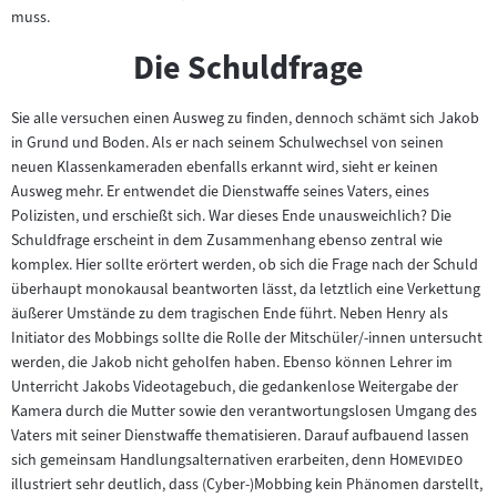
muss.
Die Schuldfrage
Sie alle versuchen einen Ausweg zu finden, dennoch schämt sich Jakob
in Grund und Boden. Als er nach seinem Schulwechsel von seinen
neuen Klassenkameraden ebenfalls erkannt wird, sieht er keinen
Ausweg mehr. Er entwendet die Dienstwaffe seines Vaters, eines
Polizisten, und erschießt sich. War dieses Ende unausweichlich? Die
Schuldfrage erscheint in dem Zusammenhang ebenso zentral wie
komplex. Hier sollte erörtert werden, ob sich die Frage nach der Schuld
überhaupt monokausal beantworten lässt, da letztlich eine Verkettung
äußerer Umstände zu dem tragischen Ende führt. Neben Henry als
Initiator des Mobbings sollte die Rolle der Mitschüler/-innen untersucht
werden, die Jakob nicht geholfen haben. Ebenso können Lehrer im
Unterricht Jakobs Videotagebuch, die gedankenlose Weitergabe der
Kamera durch die Mutter sowie den verantwortungslosen Umgang des
Vaters mit seiner Dienstwaffe thematisieren. Darauf aufbauend lassen
"
"
sich gemeinsam Handlungsalternativen erarbeiten, denn
Homevideo
illustriert sehr deutlich, dass (Cyber-)Mobbing kein Phänomen darstellt,