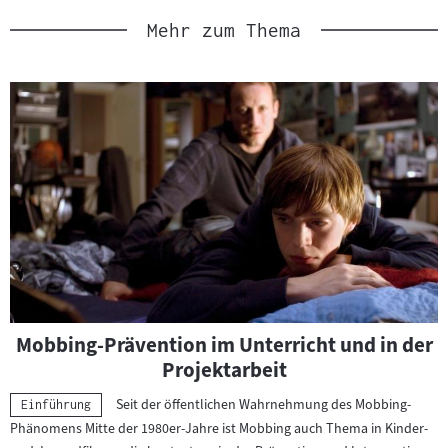
a
Mehr zum Thema
l
:
Mobbing-Prävention im Unterricht und in der
Projektarbeit
Seit der öffentlichen Wahrnehmung des Mobbing-
Kategorie:
Einführung
Phänomens Mitte der 1980er-Jahre ist Mobbing auch Thema in Kinder-