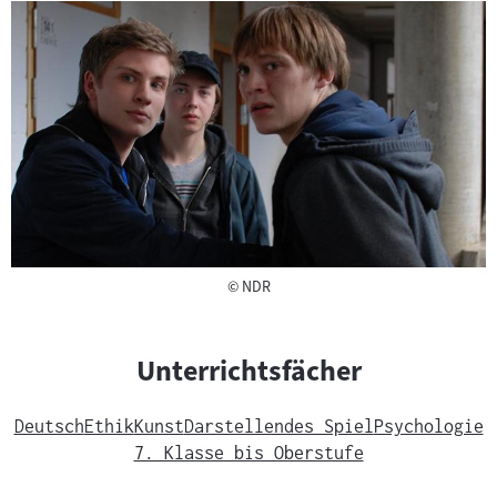
Copyright
©
NDR
Unterrichtsfächer
Deutsch
Ethik
Kunst
Darstellendes Spiel
Psychologie
7. Klasse bis Oberstufe