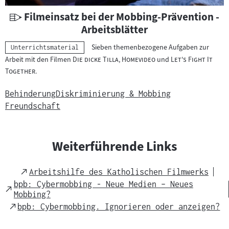
i
a
U
Filmeinsatz bei der Mobbing-Prävention -
l
n
Arbeitsblätter
:
t
Sieben themenbezogene Aufgaben zur
Kategorie:
Unterrichtsmaterial
e
"
"
"
"
"
Arbeit mit den Filmen
Die dicke Tilla
,
Homevideo
und
Let's Fight It
r
"
Together
.
r
i
Behinderung
Diskriminierung & Mobbing
c
Freundschaft
h
t
s
Weiterführende Links
m
a
External
Arbeitshilfe des Katholischen Filmwerks
t
Link
bpb: Cybermobbing - Neue Medien – Neues
External
e
Mobbing?
Link
r
External
bpb: Cybermobbing. Ignorieren oder anzeigen?
Link
i