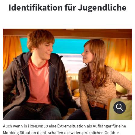
Identifikation für Jugendliche
"
"
Auch wenn in
Homevideo
eine Extremsituation als Aufhänger für eine
Mobbing-Situation dient, schaffen die widersprüchlichen Gefühle