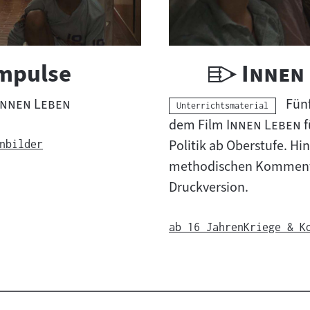
U
"
Impulse
Innen
n
"
"
Innen Leben
Fün
Kategorie:
Unterrichtsmaterial
t
"
"
dem Film
Innen Leben
f
Politik ab Oberstufe. Hi
nbilder
e
methodischen Kommentar
r
Druckversion.
r
ab 16 Jahren
Kriege & K
i
c
h