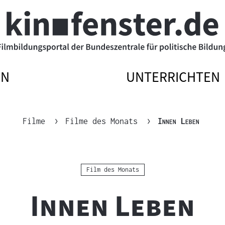
EN
UNTERRICHTEN
ATIONSMENÜ
ATIONSMENÜ
NAVIGATIONSM
NAVIGATIONSM
N
SSEN
ÖFFNEN
SCHLIESSEN
Aktuell
"
"
Filme
Filme des Monats
Innen Leben
Kategorie:
Film des Monats
"
"
Innen Leben