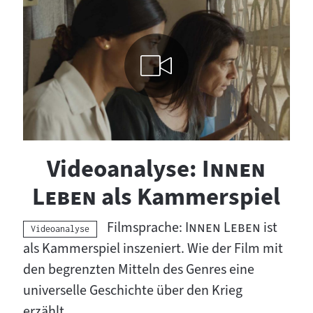
Visuelle
"
Inhalte
Videoanalyse:
Innen
abspielen
"
Leben
als Kammerspiel
"
"
Filmsprache:
Innen Leben
ist
Kategorie:
Videoanalyse
als Kammerspiel inszeniert. Wie der Film mit
den begrenzten Mitteln des Genres eine
universelle Geschichte über den Krieg
erzählt.