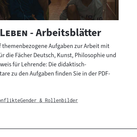
"
 Leben
- Arbeitsblätter
f themenbezogene Aufgaben zur Arbeit mit
ür die Fächer Deutsch, Kunst, Philosophie und
nweis für Lehrende: Die didaktisch-
e zu den Aufgaben finden Sie in der PDF-
onflikte
Gender & Rollenbilder