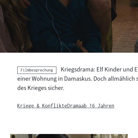
Kriegsdrama: Elf Kinder und E
Kategorie:
Filmbesprechung
einer Wohnung in Damaskus. Doch allmählich si
des Krieges sicher.
Kriege & Konflikte
Drama
ab 16 Jahren