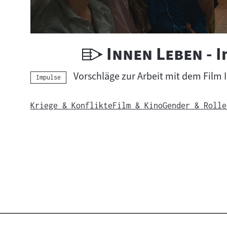
U
"
"
Innen Leben
- 
n
Vorschläge zur Arbeit mit dem Film
Kategorie:
Impulse
t
Kriege & Konflikte
Film & Kino
Gender & Rolle
e
r
r
i
c
h