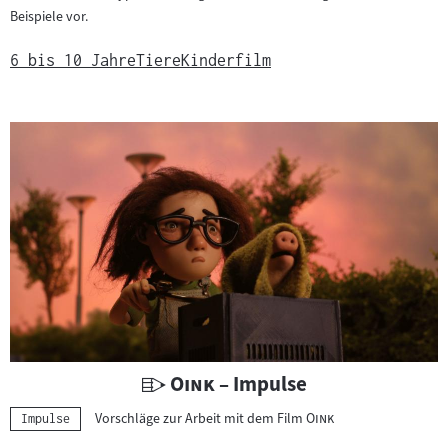
Beispiele vor.
6 bis 10 Jahre
Tiere
Kinderfilm
U
"
"
Oink
– Impulse
n
"
"
Vorschläge zur Arbeit mit dem Film
Oink
Kategorie:
Impulse
t