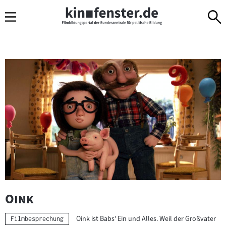
Sprungmarken
Direkt
Direkt
Navigation
zum
zur
Inhalt
Navigation
am
Seitenende
O
i
n
k
"
"
Oink
Oink ist Babs' Ein und Alles. Weil der Großvater
Kategorie:
Filmbesprechung