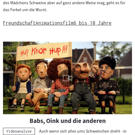
des Mädchens Schweine aber auf ganz andere Weise mag, geht es für
das Ferkel um die Wurst.
Freundschaft
Animationsfilm
6 bis 10 Jahre
Visuelle
Babs, Oink und die anderen
Inhalte
abspielen
"
Auch wenn sich alles ums Schweinchen dreht - in
Kategorie:
Videoanalyse