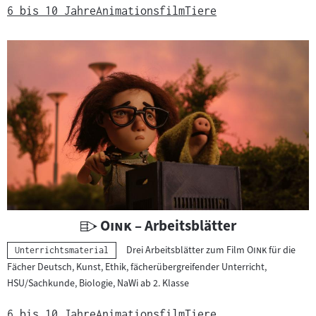
e
6 bis 10 Jahre
Animationsfilm
Tiere
r
r
i
c
h
t
s
m
a
t
e
r
U
"
"
Oink
– Arbeitsblätter
i
n
"
"
Drei Arbeitsblätter zum Film
Oink
für die
Kategorie:
a
Unterrichtsmaterial
t
Fächer Deutsch, Kunst, Ethik, fächerübergreifender Unterricht,
l
e
HSU/Sachkunde, Biologie, NaWi ab 2. Klasse
:
r
r
6 bis 10 Jahre
Animationsfilm
Tiere