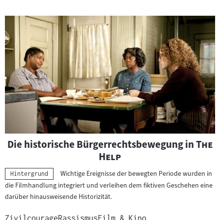
"
Die historische Bürgerrechtsbewegung in
The
"
Help
Wichtige Ereignisse der bewegten Periode wurden in
Kategorie:
Hintergrund
die Filmhandlung integriert und verleihen dem fiktiven Geschehen eine
darüber hinausweisende Historizität.
Zivilcourage
Rassismus
Film & Kino