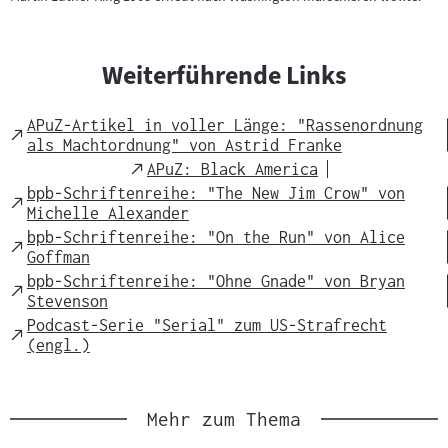
Weiterführende Links
APuZ-Artikel in voller Länge: "Rassenordnung
External
als Machtordnung" von Astrid Franke
Link
External
APuZ: Black America
Link
bpb-Schriftenreihe: "The New Jim Crow" von
External
Michelle Alexander
Link
bpb-Schriftenreihe: "On the Run" von Alice
External
Goffman
Link
bpb-Schriftenreihe: "Ohne Gnade" von Bryan
External
Stevenson
Link
Podcast-Serie "Serial" zum US-Strafrecht
External
(engl.)
Link
Mehr zum Thema