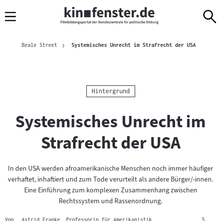
Sprungmarken
Direkt
Direkt
Navigation
zum
zur
Inhalt
Navigation
Brotkrümelnavigation
am
Aktuelle S
Beale Street
Systemisches Unrecht im Strafrecht der USA
Seitenende
Kategorie:
Hintergrund
Systemisches Unrecht im
Strafrecht der USA
In den USA werden afroamerikanische Menschen noch immer häufiger
verhaftet, inhaftiert und zum Tode verurteilt als andere Bürger/-innen.
Eine Einführung zum komplexen Zusammenhang zwischen
Rechtssystem und Rassenordnung.
Von
Astrid Franke, Professorin für Amerikanistik
,
, 5