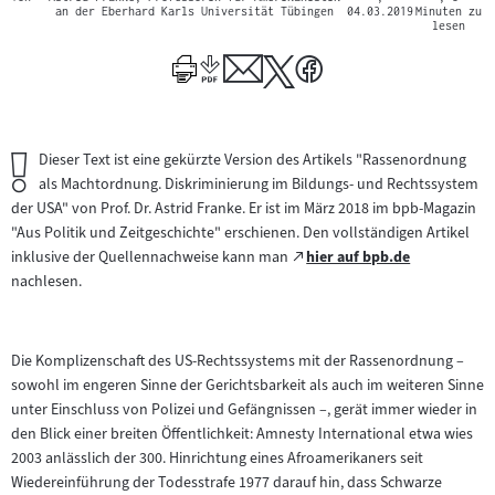
an der Eberhard Karls Universität Tübingen
04.03.2019
Minuten zu
lesen
Wichtiger
Dieser Text ist eine gekürzte Version des Artikels "Rassenordnung
Hinweis:
als Machtordnung. Diskriminierung im Bildungs- und Rechtssystem
der USA" von Prof. Dr. Astrid Franke. Er ist im März 2018 im bpb-Magazin
"Aus Politik und Zeitgeschichte" erschienen. Den vollständigen Artikel
Zum
inklusive der Quellennachweise kann man
hier auf bpb.de
(öffnet
externen
nachlesen.
im
Inhalt:
neuen
Tab)
Die Komplizenschaft des US-Rechtssystems mit der Rassenordnung –
sowohl im engeren Sinne der Gerichtsbarkeit als auch im weiteren Sinne
unter Einschluss von Polizei und Gefängnissen –, gerät immer wieder in
den Blick einer breiten Öffentlichkeit: Amnesty International etwa wies
2003 anlässlich der 300. Hinrichtung eines Afroamerikaners seit
Wiedereinführung der Todesstrafe 1977 darauf hin, dass Schwarze