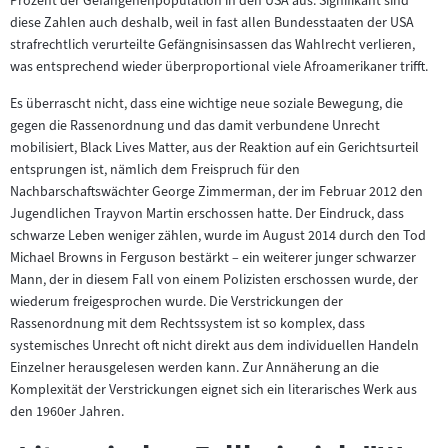
Prozent der Gefangenenpopulation in den USA aus. Signifikant sind
diese Zahlen auch deshalb, weil in fast allen Bundesstaaten der USA
strafrechtlich verurteilte Gefängnisinsassen das Wahlrecht verlieren,
was entsprechend wieder überproportional viele Afroamerikaner trifft.
Es überrascht nicht, dass eine wichtige neue soziale Bewegung, die
gegen die Rassenordnung und das damit verbundene Unrecht
mobilisiert, Black Lives Matter, aus der Reaktion auf ein Gerichtsurteil
entsprungen ist, nämlich dem Freispruch für den
Nachbarschaftswächter George Zimmerman, der im Februar 2012 den
Jugendlichen Trayvon Martin erschossen hatte. Der Eindruck, dass
schwarze Leben weniger zählen, wurde im August 2014 durch den Tod
Michael Browns in Ferguson bestärkt – ein weiterer junger schwarzer
Mann, der in diesem Fall von einem Polizisten erschossen wurde, der
wiederum freigesprochen wurde. Die Verstrickungen der
Rassenordnung mit dem Rechtssystem ist so komplex, dass
systemisches Unrecht oft nicht direkt aus dem individuellen Handeln
Einzelner herausgelesen werden kann. Zur Annäherung an die
Komplexität der Verstrickungen eignet sich ein literarisches Werk aus
den 1960er Jahren.