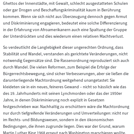
Ghettos der Innenstädte, mit Gewalt, schlecht ausgestatteten Schulen
oder gar Drogen und Beschaffungskriminalität kaum in Berührung
kommen. Wenn sie sich nicht aus Überzeugung dennoch gegen Armut
und Diskriminierung engagieren, bedeutet eine solche Differenzierung
in der Erfahrung von Afroamerikanern auch eine Spaltung der Gruppe
der Unterdrückten und dies wiederum einen relativen Machtverlust.
So verdeutlicht die Langlebigkeit dieser ungerechten Ordnung, dass
Stabilität und Wandel, verstanden als gerichtete Veränderungen, nicht
notwendig Gegensätze sind. Die Rassenordnung reproduziert sich auch
durch Wandel. Die vielen Reformen, zum Beispiel die Erfolge der
Bürgerrechtsbewegung, sind sicher Verbesserungen, aber sie ließen die
darunterliegende Machtordnung weitgehend unangetastet: Sie
kleideten sie in ein neues, feineres Gewand – nicht so hässlich wie das
des 19. Jahrhunderts mit seinen Lynchmorden oder das der 1950er
Jahre, in denen Diskriminierung noch explizit in Gesetzen
festgeschrieben war. Nachhaltig zu erschüttern wäre die Machtordnung
nur durch tiefgreifende Veränderungen und Umverteilungen: nicht nur
im Rechts- und Bildungswesen, sondern in den ökonomischen
Bedingungen, die ihnen zugrunde liegen. Dies war der Grund, warum
Martin Luther King 1968 erneut nach Washington marschieren wollte.