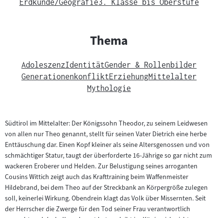
Erdkunde/Geografie
3. Klasse bis Oberstufe
Thema
Adoleszenz
Identität
Gender & Rollenbilder
Generationenkonflikt
Erziehung
Mittelalter
Mythologie
Südtirol im Mittelalter: Der Königssohn Theodor, zu seinem Leidwesen
von allen nur Theo genannt, stellt für seinen Vater Dietrich eine herbe
Enttäuschung dar. Einen Kopf kleiner als seine Altersgenossen und von
schmächtiger Statur, taugt der überforderte 16-Jährige so gar nicht zum
wackeren Eroberer und Helden. Zur Belustigung seines arroganten
Cousins Wittich zeigt auch das Krafttraining beim Waffenmeister
Hildebrand, bei dem Theo auf der Streckbank an Körpergröße zulegen
soll, keinerlei Wirkung. Obendrein klagt das Volk über Missernten. Seit
der Herrscher die Zwerge für den Tod seiner Frau verantwortlich