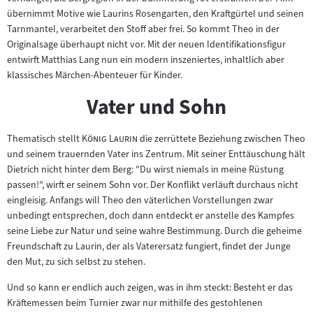
übernimmt Motive wie Laurins Rosengarten, den Kraftgürtel und seinen
Tarnmantel, verarbeitet den Stoff aber frei. So kommt Theo in der
Originalsage überhaupt nicht vor. Mit der neuen Identifikationsfigur
entwirft Matthias Lang nun ein modern inszeniertes, inhaltlich aber
klassisches Märchen-Abenteuer für Kinder.
Vater und Sohn
"
"
Thematisch stellt
König Laurin
die zerrüttete Beziehung zwischen Theo
und seinem trauernden Vater ins Zentrum. Mit seiner Enttäuschung hält
Dietrich nicht hinter dem Berg: "Du wirst niemals in meine Rüstung
passen!", wirft er seinem Sohn vor. Der Konflikt verläuft durchaus nicht
eingleisig. Anfangs will Theo den väterlichen Vorstellungen zwar
unbedingt entsprechen, doch dann entdeckt er anstelle des Kampfes
seine Liebe zur Natur und seine wahre Bestimmung. Durch die geheime
Freundschaft zu Laurin, der als Vaterersatz fungiert, findet der Junge
den Mut, zu sich selbst zu stehen.
Und so kann er endlich auch zeigen, was in ihm steckt: Besteht er das
Kräftemessen beim Turnier zwar nur mithilfe des gestohlenen