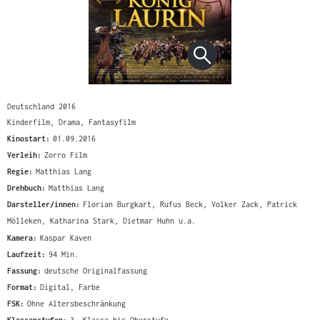
Deutschland 2016
Kinderfilm, Drama, Fantasyfilm
Kinostart:
01.09.2016
Verleih:
Zorro Film
Regie:
Matthias Lang
Drehbuch:
Matthias Lang
Darsteller/innen:
Florian Burgkart, Rufus Beck, Volker Zack, Patrick
Mölleken, Katharina Stark, Dietmar Huhn u.a.
Kamera:
Kaspar Kaven
Laufzeit:
94 Min.
Fassung:
deutsche Originalfassung
Format:
Digital, Farbe
FSK:
Ohne Altersbeschränkung