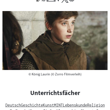
Copyright
©
König Laurin (© Zorro Filmverleih)
Unterrichtsfächer
Deutsch
Geschichte
Kunst
MINT
Lebenskunde
Religion