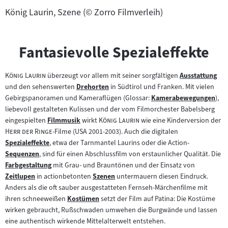
König Laurin, Szene (© Zorro Filmverleih)
Fantasievolle Spezialeffekte
"
"
König Laurin
überzeugt vor allem mit seiner sorgfältigen
Ausstattung
Zum
und den sehenswerten
Drehorten
in Südtirol und Franken. Mit vielen
Zum
Inhalt:
Gebirgspanoramen und Kameraflügen (Glossar:
Kamerabewegungen
),
Inhalt:
Zum
liebevoll gestalteten Kulissen und der vom Filmorchester Babelsberg
Inhalt:
"
"
"
eingespielten
Filmmusik
wirkt
König Laurin
wie eine Kinderversion der
Zum
"
Herr der Ringe
-Filme (USA 2001-2003). Auch die digitalen
Inhalt:
Spezialeffekte
, etwa der Tarnmantel Laurins oder die Action-
Zum
Sequenzen
, sind für einen Abschlussfilm von erstaunlicher Qualität. Die
Inhalt:
Zum
Farbgestaltung
mit Grau- und Brauntönen und der Einsatz von
Inhalt:
Zum
Zeitlupen
in actionbetonten
Szenen
untermauern diesen Eindruck.
Inhalt:
Zum
Zum
Anders als die oft sauber ausgestatteten Fernseh-Märchenfilme mit
Inhalt:
Inhalt:
ihren schneeweißen
Kostümen
setzt der Film auf Patina: Die Kostüme
Zum
wirken gebraucht, Rußschwaden umwehen die Burgwände und lassen
Inhalt:
eine authentisch wirkende Mittelalterwelt entstehen.