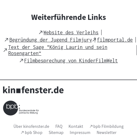
i
c
Weiterführende Links
h
t
External
Website des Verleihs
s
Link
External
External
Begründung der Jugend Filmjury
filmportal.de
m
Link
Link
Text der Sage "König Laurin und sein
External
a
Rosengarten“
Link
t
External
Filmbesprechung von KinderFilmWelt
Link
e
r
i
a
l
:
Seitenfußnavigation
(Link
Über kinofenster.de
FAQ
Kontakt
bpb Filmbildung
öffnet
(Link
bpb Shop
Sitemap
Impressum
Newsletter
im
öffnet