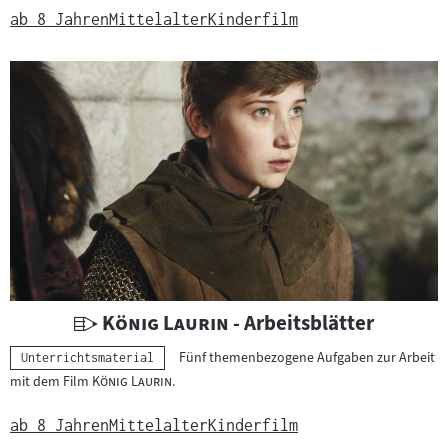
e
ab 8 Jahren
Mittelalter
Kinderfilm
r
r
i
c
h
t
s
m
a
t
e
r
U
"
"
König Laurin
- Arbeitsblätter
i
n
Fünf themenbezogene Aufgaben zur Arbeit
Kategorie:
a
Unterrichtsmaterial
t
"
"
mit dem Film
König Laurin
.
l
e
:
r
ab 8 Jahren
Mittelalter
Kinderfilm
r