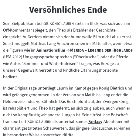
Versöhnliches Ende
"
"
Sein Zielpublikum behält
König Laurin
stets im Blick, was sich auch im
Off
-Kommentar spiegelt, den Theo als Erzähler der Geschichte
Zum
einspricht. Außerdem nimmt sich der humorvolle Film nicht allzu ernst.
Inhalt:
So schmuggelt Matthias Lang Anachronismen ins Mittelalter, wenn etwa
Zum
"
"
die Figuren wie im
Animationsfilm
Merida – Legende der Highlands
Zum
Filmarchiv:
(USA 2012) Umgangssprache sprechen ("Oberlusche") oder die Pferde
Inhalt:
wie Autos "Sommer- und Winterhufeisen" tragen, was Bezüge zu
unserer Gegenwart herstellt und kindliche Erfahrungshorizonte
bedient.
In der Originalsage unterliegt Laurin im Kampf gegen König Dietrich und
wird gefangengenommen. In der Version von Matthias Lang endet die
Heldenreise indes versöhnlich. Das Reich blüht auf, der Zwergenkönig
ist rehabilitiert und Theo hat gelernt, an sich zu glauben, auch wenn er
nicht so kampflustig wie andere Jungen ist. Seine tröstliche Botschaft
"
"
transportiert
König Laurin
als unterhaltsames
Fantasy
-Abenteuer mit
Zum
charmant gestalteten Schauwerten, das jüngere Kinozuschauer/-innen
Inhalt:
in besonderer Weise ansprechen dürfte.