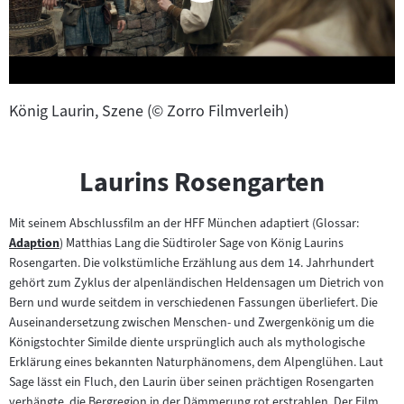
König Laurin, Szene (© Zorro Filmverleih)
Laurins Rosengarten
Mit seinem Abschlussfilm an der HFF München adaptiert (Glossar:
Adaption
) Matthias Lang die Südtiroler Sage von König Laurins
Zum
Rosengarten. Die volkstümliche Erzählung aus dem 14. Jahrhundert
Inhalt:
gehört zum Zyklus der alpenländischen Heldensagen um Dietrich von
Bern und wurde seitdem in verschiedenen Fassungen überliefert. Die
Auseinandersetzung zwischen Menschen- und Zwergenkönig um die
Königstochter Similde diente ursprünglich auch als mythologische
Erklärung eines bekannten Naturphänomens, dem Alpenglühen. Laut
Sage lässt ein Fluch, den Laurin über seinen prächtigen Rosengarten
verhängte, die Bergregion in der Dämmerung rot erstrahlen. Der Film