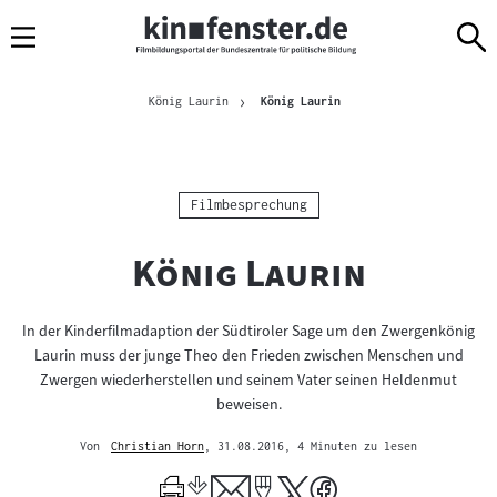
Sprungmarken
Direkt
Direkt
Navigation
zum
zur
Inhalt
Navigation
Brotkrümelnavigation
am
Aktuelle Seite
König Laurin
König Laurin
Seitenende
Kategorie:
Filmbesprechung
"
"
König Laurin
In der Kinderfilmadaption der Südtiroler Sage um den Zwergenkönig
Laurin muss der junge Theo den Frieden zwischen Menschen und
Zwergen wiederherstellen und seinem Vater seinen Heldenmut
beweisen.
Von
Christian Horn
, 31.08.2016
, 4 Minuten zu lesen
Mehr
zum
Author