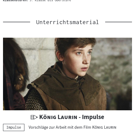
Klassenstufen:
3. Klasse bis Oberstufe
Unterrichtsmaterial
U
"
"
König Laurin
- Impulse
n
"
"
Vorschläge zur Arbeit mit dem Film
König Laurin
Kategorie:
Impulse
t