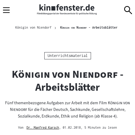
Sprungmarken
Direkt
Direkt
Navigation
zum
zur
Inhalt
Navigation
Brotkrümelnavigation
am
Aktuelle Sei
"
"
Königin von Niendorf
Königin von Niendorf
- Arbeitsblätter
Seitenende
Kategorie:
Unterrichtsmaterial
"
"
Königin von Niendorf
-
Arbeitsblätter
"
Fünf themenbezogene Aufgaben zur Arbeit mit dem Film
Königin von
"
Niendorf
für die Fächer Deutsch, Sachkunde, Gesellschaftslehre,
Sozialkunde, Erdkunde, Ethik und Religion (ab Klasse 4).
Von
Dr. Manfred Karsch
, 01.02.2018
, 5 Minuten zu lesen
Mehr
zum