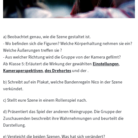
a) Beobachtet genau, wie die Szene gestaltet ist.
- Wo befinden sich die Figuren? Welche Körperhaltung nehmen sie ein?
Welche Äußerungen treffen sie ?
- Aus welcher Richtung wird die Gruppe von der Kamera gefilmt?
Ab Klasse 5: Erläutert die Wirkung der gewählten
Einstellungen
,
Zum
Kameraperspektiven
,
des Drehortes
und der .
Zum
Zum
Inhalt:
Inhalt:
Inhalt:
b) Schreibt auf ein Plakat, welche Bandenregeln Nico in der Szene
verkündet.
c) Stellt eure Szene in einem Rollenspiel nach.
d) Präsentiert das Spiel der anderen Kleingruppe. Die Gruppe der
Zuschauenden beschreibt ihre Wahrnehmungen und beurteilt die
Darstellung.
e) Vergleicht die beiden Szenen. Was hat sich verändert?