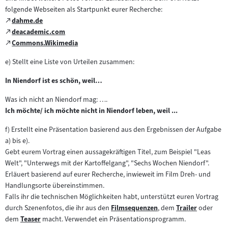
folgende Webseiten als Startpunkt eurer Recherche:
Zum
dahme.de
(öffnet
externen
Zum
deacademic.com
im
(öffnet
Inhalt:
externen
Zum
Commons.Wikimedia
neuen
im
(öffnet
Inhalt:
externen
Tab)
neuen
im
e) Stellt eine Liste von Urteilen zusammen:
Inhalt:
Tab)
neuen
In Niendorf ist es schön, weil…
Tab)
Was ich nicht an Niendorf mag: ….
Ich möchte/ ich möchte nicht in Niendorf leben, weil ...
f) Erstellt eine Präsentation basierend aus den Ergebnissen der Aufgabe
a) bis e).
Gebt eurem Vortrag einen aussagekräftigen Titel, zum Beispiel "Leas
Welt", "Unterwegs mit der Kartoffelgang", "Sechs Wochen Niendorf".
Erläuert basierend auf eurer Recherche, inwieweit im Film Dreh- und
Handlungsorte übereinstimmen.
Falls ihr die technischen Möglichkeiten habt, unterstützt euren Vortrag
durch Szenenfotos, die ihr aus den
Filmsequenzen
, dem
Trailer
oder
Zum
Zum
dem
Teaser
macht. Verwendet ein Präsentationsprogramm.
Zum
Inhalt:
Inhalt: