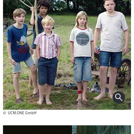
©
UCM.ONE GmbH