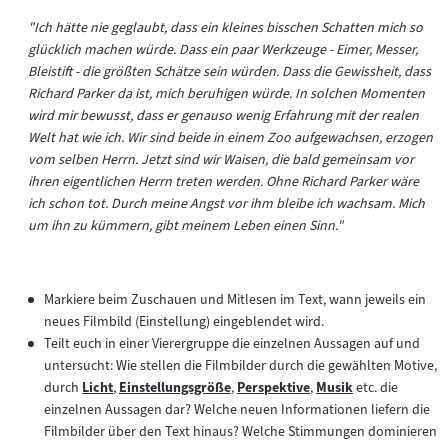
"Ich hätte nie geglaubt, dass ein kleines bisschen Schatten mich so
glücklich machen würde. Dass ein paar Werkzeuge - Eimer, Messer,
Bleistift - die größten Schätze sein würden. Dass die Gewissheit, dass
Richard Parker da ist, mich beruhigen würde. In solchen Momenten
wird mir bewusst, dass er genauso wenig Erfahrung mit der realen
Welt hat wie ich. Wir sind beide in einem Zoo aufgewachsen, erzogen
vom selben Herrn. Jetzt sind wir Waisen, die bald gemeinsam vor
ihren eigentlichen Herrn treten werden. Ohne Richard Parker wäre
ich schon tot. Durch meine Angst vor ihm bleibe ich wachsam. Mich
um ihn zu kümmern, gibt meinem Leben einen Sinn."
Markiere beim Zuschauen und Mitlesen im Text, wann jeweils ein
neues Filmbild (Einstellung) eingeblendet wird.
Teilt euch in einer Vierergruppe die einzelnen Aussagen auf und
untersucht: Wie stellen die Filmbilder durch die gewählten Motive,
durch
Licht
,
Einstellungsgröße
,
Perspektive
,
Musik
etc. die
Zum
Zum
Zum
Zum
einzelnen Aussagen dar? Welche neuen Informationen liefern die
Inhalt:
Inhalt:
Inhalt:
Inhalt:
Filmbilder über den Text hinaus? Welche Stimmungen dominieren