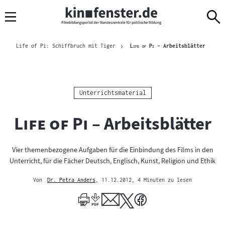
Sprungmarken
Direkt
Direkt
Navigation
zum
zur
Inhalt
Navigation
Brotkrümelnavigation
am
Aktuelle
"
"
Life of Pi: Schiffbruch mit Tiger
Life of Pi
– Arbeitsblätter
Seitenende
Kategorie:
Unterrichtsmaterial
"
"
Life of Pi
– Arbeitsblätter
Vier themenbezogene Aufgaben für die Einbindung des Films in den
Unterricht, für die Fächer Deutsch, Englisch, Kunst, Religion und Ethik
Von
Dr. Petra Anders
, 11.12.2012
, 4 Minuten zu lesen
Mehr
zum
Author