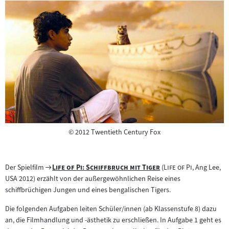
Copyright
©
2012 Twentieth Century Fox
Zum
"
"
"
"
Der Spielfilm
Life of Pi: Schiffbruch mit Tiger
(
Life of Pi,
Ang Lee,
Filmarchiv:
USA 2012) erzählt von der außergewöhnlichen Reise eines
schiffbrüchigen Jungen und eines bengalischen Tigers.
Die folgenden Aufgaben leiten Schüler/innen (ab Klassenstufe 8) dazu
an, die Filmhandlung und -ästhetik zu erschließen. In Aufgabe 1 geht es