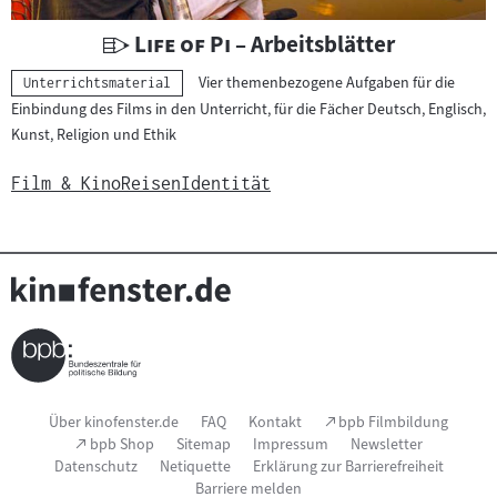
e
r
U
"
"
Life of Pi
– Arbeitsblätter
i
n
Vier themenbezogene Aufgaben für die
Kategorie:
a
Unterrichtsmaterial
t
Einbindung des Films in den Unterricht, für die Fächer Deutsch, Englisch,
l
e
Kunst, Religion und Ethik
:
r
r
Film & Kino
Reisen
Identität
i
c
h
t
s
m
a
t
Seitenfußnavigation
(Link
Über kinofenster.de
FAQ
Kontakt
bpb Filmbildung
e
öffnet
(Link
bpb Shop
Sitemap
Impressum
Newsletter
im
r
öffnet
Datenschutz
Netiquette
Erklärung zur Barrierefreiheit
neuen
im
i
Fenster)
Barriere melden
neuen