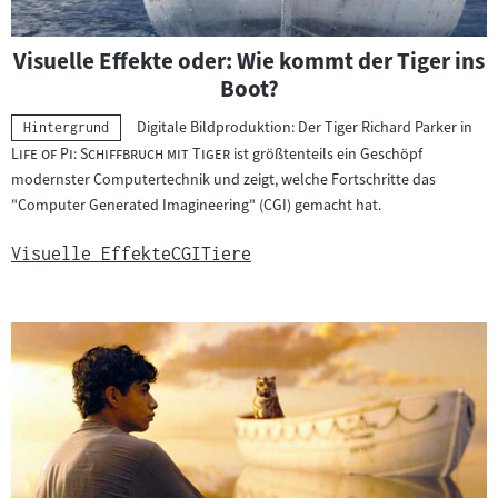
Visuelle Effekte oder: Wie kommt der Tiger ins
Boot?
"
Digitale Bildproduktion: Der Tiger Richard Parker in
Kategorie:
Hintergrund
"
Life of Pi: Schiffbruch mit Tiger
ist größtenteils ein Geschöpf
modernster Computertechnik und zeigt, welche Fortschritte das
"Computer Generated Imagineering" (CGI) gemacht hat.
Visuelle Effekte
CGI
Tiere