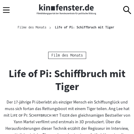
Sprungmarken
Direkt
Direkt
Navigation
zum
zur
Inhalt
Navigation
Brotkrümelnavigation
am
Aktuelle Seit
Filme des Monats
Life of Pi: Schiffbruch mit Tiger
Seitenende
Kategorie:
Film des Monats
Life of Pi: Schiffbruch mit
Tiger
Der 17-jährige Pi überlebt als einziger Mensch ein Schiffsunglück und
muss sich fortan das Rettungsboot mit einem Tiger teilen. Ang Lee hat
"
"
mit
Life of Pi: Schiffbruch mit Tiger
den gleichnamigen Bestseller von
Yann Martel verfilmt und erstmals in 3D produziert. Über die
Herausforderungen dieser Technik erzählt der Regisseur im Interview,