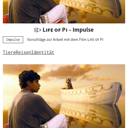
U
"
"
Life of Pi
– Impulse
n
"
"
Vorschläge zur Arbeit mit dem Film
Life of Pi
Kategorie:
Impulse
t
e
Tiere
Reisen
Identität
r
r
i
c
h
t
s
m
a
t