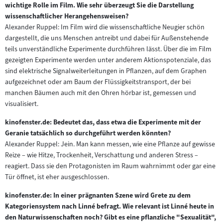
wichtige Rolle im Film. Wie sehr überzeugt Sie die Darstellung
wissenschaftlicher Herangehensweisen?
Alexander Ruppel: Im Film wird die wissenschaftliche Neugier schön
dargestellt, die uns Menschen antreibt und dabei für Außenstehende
teils unverständliche Experimente durchführen lässt. Über die im Film
gezeigten Experimente werden unter anderem Aktionspotenziale, das
sind elektrische Signalweiterleitungen in Pflanzen, auf dem Graphen
aufgezeichnet oder am Baum der Flüssigkeitstransport, der bei
manchen Bäumen auch mit den Ohren hörbar ist, gemessen und
visualisiert.
kinofenster.de: Bedeutet das, dass etwa die Experimente mit der
Geranie tatsächlich so durchgeführt werden könnten?
Alexander Ruppel: Jein. Man kann messen, wie eine Pflanze auf gewisse
Reize – wie Hitze, Trockenheit, Verschattung und anderen Stress –
reagiert. Dass sie den Protagonisten im Raum wahrnimmt oder gar eine
Tür öffnet, ist eher ausgeschlossen.
kinofenster.de: In einer prägnanten Szene wird Grete zu dem
Kategoriensystem nach Linné befragt. Wie relevant ist Linné heute in
den Naturwissenschaften noch? Gibt es eine pflanzliche "Sexualität",