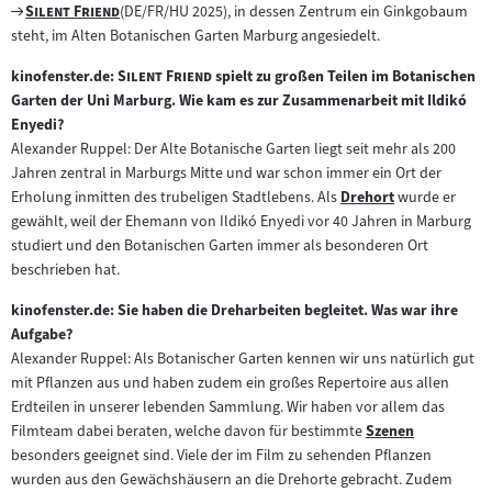
Zum
"
"
Silent Friend
(DE/FR/HU 2025), in dessen Zentrum ein Ginkgobaum
Filmarchiv:
steht, im Alten Botanischen Garten Marburg angesiedelt.
"
"
kinofenster.de:
Silent Friend
spielt zu großen Teilen im Botanischen
Garten der Uni Marburg. Wie kam es zur Zusammenarbeit mit Ildikó
Enyedi?
Alexander Ruppel: Der Alte Botanische Garten liegt seit mehr als 200
Jahren zentral in Marburgs Mitte und war schon immer ein Ort der
Erholung inmitten des trubeligen Stadtlebens. Als
Drehort
wurde er
Zum
gewählt, weil der Ehemann von Ildikó Enyedi vor 40 Jahren in Marburg
Inhalt:
studiert und den Botanischen Garten immer als besonderen Ort
beschrieben hat.
kinofenster.de: Sie haben die Dreharbeiten begleitet. Was war ihre
Aufgabe?
Alexander Ruppel: Als Botanischer Garten kennen wir uns natürlich gut
mit Pflanzen aus und haben zudem ein großes Repertoire aus allen
Erdteilen in unserer lebenden Sammlung. Wir haben vor allem das
Filmteam dabei beraten, welche davon für bestimmte
Szenen
Zum
besonders geeignet sind. Viele der im Film zu sehenden Pflanzen
Inhalt:
wurden aus den Gewächshäusern an die Drehorte gebracht. Zudem