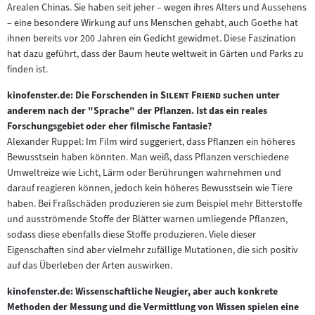
Arealen Chinas. Sie haben seit jeher – wegen ihres Alters und Aussehens
– eine besondere Wirkung auf uns Menschen gehabt, auch Goethe hat
ihnen bereits vor 200 Jahren ein Gedicht gewidmet. Diese Faszination
hat dazu geführt, dass der Baum heute weltweit in Gärten und Parks zu
finden ist.
"
"
kinofenster.de: Die Forschenden in
Silent Friend
suchen unter
anderem nach der "Sprache" der Pflanzen. Ist das ein reales
Forschungsgebiet oder eher filmische Fantasie?
Alexander Ruppel: Im Film wird suggeriert, dass Pflanzen ein höheres
Bewusstsein haben könnten. Man weiß, dass Pflanzen verschiedene
Umweltreize wie Licht, Lärm oder Berührungen wahrnehmen und
darauf reagieren können, jedoch kein höheres Bewusstsein wie Tiere
haben. Bei Fraßschäden produzieren sie zum Beispiel mehr Bitterstoffe
und ausströmende Stoffe der Blätter warnen umliegende Pflanzen,
sodass diese ebenfalls diese Stoffe produzieren. Viele dieser
Eigenschaften sind aber vielmehr zufällige Mutationen, die sich positiv
auf das Überleben der Arten auswirken.
kinofenster.de: Wissenschaftliche Neugier, aber auch konkrete
Methoden der Messung und die Vermittlung von Wissen spielen eine