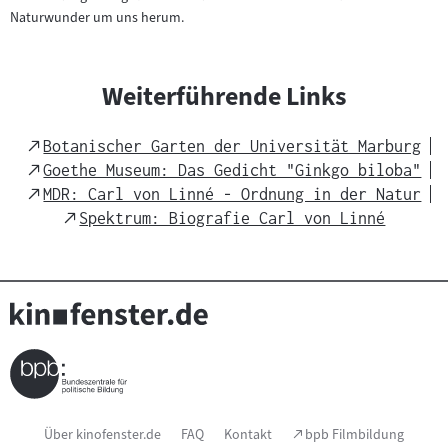
Naturwunder um uns herum.
Weiterführende Links
External
Botanischer Garten der Universität Marburg
Link
External
Goethe Museum: Das Gedicht "Ginkgo biloba"
Link
External
MDR: Carl von Linné - Ordnung in der Natur
Link
External
Spektrum: Biografie Carl von Linné
Link
Seitenfußnavigation
(Link
Über kinofenster.de
FAQ
Kontakt
bpb Filmbildung
öffnet