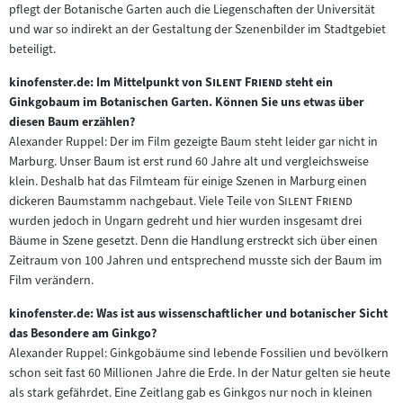
pflegt der Botanische Garten auch die Liegenschaften der Universität
und war so indirekt an der Gestaltung der Szenenbilder im Stadtgebiet
beteiligt.
"
"
kinofenster.de: Im Mittelpunkt von
Silent Friend
steht ein
Ginkgobaum im Botanischen Garten. Können Sie uns etwas über
diesen Baum erzählen?
Alexander Ruppel: Der im Film gezeigte Baum steht leider gar nicht in
Marburg. Unser Baum ist erst rund 60 Jahre alt und vergleichsweise
klein. Deshalb hat das Filmteam für einige Szenen in Marburg einen
"
"
dickeren Baumstamm nachgebaut. Viele Teile von
Silent Friend
wurden jedoch in Ungarn gedreht und hier wurden insgesamt drei
Bäume in Szene gesetzt. Denn die Handlung erstreckt sich über einen
Zeitraum von 100 Jahren und entsprechend musste sich der Baum im
Film verändern.
kinofenster.de: Was ist aus wissenschaftlicher und botanischer Sicht
das Besondere am Ginkgo?
Alexander Ruppel: Ginkgobäume sind lebende Fossilien und bevölkern
schon seit fast 60 Millionen Jahre die Erde. In der Natur gelten sie heute
als stark gefährdet. Eine Zeitlang gab es Ginkgos nur noch in kleinen